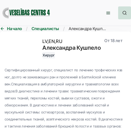
Начало
Специалисты
Александра Кушпело
От 18 лет
LV
EN
RU
Александра Кушпело
Хирург
Сертифицированный хирург, специалист по лечению трофических язв
ног, долго не заживающих ран и пролежней в Балтийской клинике
вен.Специализация в амбулаторной хирургии и травматологии всех
видов:В диагностике и лечении травм: травматические повреждения
мягких тканей, переломы костей, вывихи суставов, ожоги и
обморожения. В диагностике и лечении заболеваний костей и
мускульной системы: остеоартроза, воспалений мускулов и
соединительных тканей, асептического некроза костей. В диагностике
и тактике лечения заболеваний брюшной полости и тазовых органов: