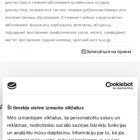
диагностика и лечение заболеваний кровеносных сосудов,
диагностика, лечение или тактика лечения доброкачественных или
злокачественных образований. В лечении гнойных хирургических
заболеваний: фурункулы, карбункулы, флегмоны, абсцессы,
гидраденит (воспаление лимфатических узлов, желез), лимфаденит,
мастит (воспаление грудной железы), вросший ноготь и др.
Записаться на прием
Дополнительная информация
Šī tīmekļa vietne izmanto sīkfailus
Mēs izmantojam sīkfailus, lai personalizētu saturu un
reklāmas, nodrošinātu sociālo saziņas līdzekļu funkcijas
Член Латвийской ассоциации хирургов
un analizētu mūsu datplūsmu. Informāciju par to, kā jūs
Член правления Латвийской ассоциации лечения ран
izmantojat mūsu vietni, mēs arī kopīgojam ar saviem