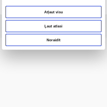
Клиника Парвентас
Atļaut visu
Ļaut atlasi
Noraidīt