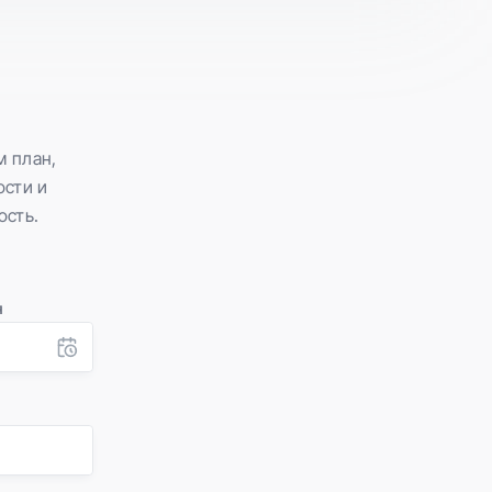
м план,
ости и
ость.
я