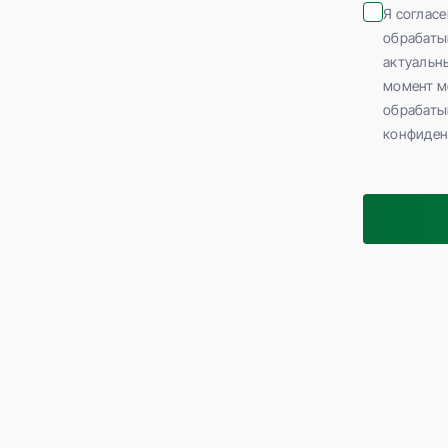
Я согласе
обрабаты
актуальн
момент мо
обрабаты
конфиден