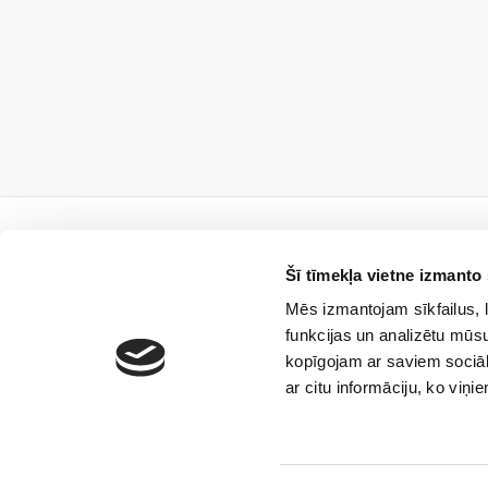
Šī tīmekļa vietne izmanto 
Mēs izmantojam sīkfailus, l
Подпишис
funkcijas un analizētu mūsu
kopīgojam ar saviem sociāl
ar citu informāciju, ko viņi
Я согласен, что общ