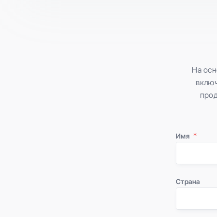
На осн
включ
прод
Имя
Страна