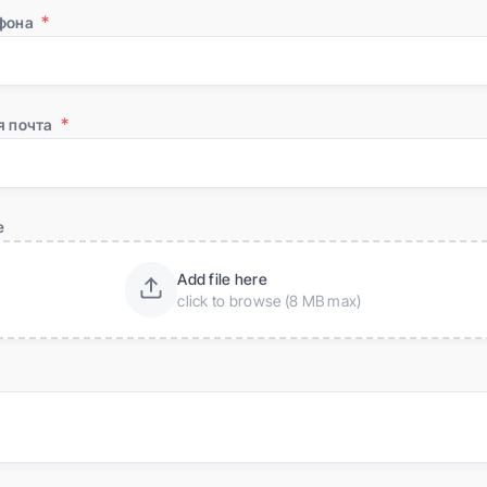
фона
я почта
е
Add file here
click to browse (8 MB max)