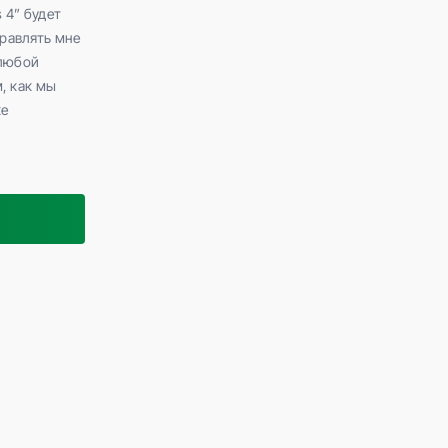
 4” будет
равлять мне
 любой
, как мы
ке