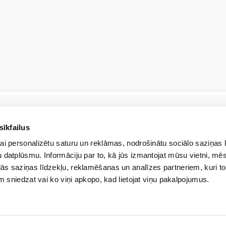
sīkfailus
НОВОСТНАЯ РАССЫЛКА
ai personalizētu saturu un reklāmas, nodrošinātu sociālo saziņas 
ь на нашу рассылку и узна
 datplūsmu. Informāciju par to, kā jūs izmantojat mūsu vietni, mēs
ās saziņas līdzekļu, reklamēšanas un analīzes partneriem, kuri to
em sniedzat vai ko viņi apkopo, kad lietojat viņu pakalpojumus.
ество с ограниченной ответственностью “Veselības centrs 4” будет обрабатыв