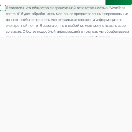
Я согласен, что общество с ограниченной ответственностью “Veselības
centrs 4” будет обрабатывать мои ранее предоставленные персональные
данные, чтобы отправлять мне актуальные новости и информацию по
электронной почте. Я осознаю, что в любой момент могу отозвать свое
согласие. С более подробной информацией о том, как мы обрабатываем
персональные данные, можно ознакомиться в нашей Политике
конфиденциальности.
ООО "Veselības centrs 4" является одной из крупнейших частных
многопрофильных амбулаторных медицинских компаний в Латвии с 30-
летним опытом и технологически современным оборудованием. Основные
направления деятельности: разнообразная диагностика, полный спектр
лечения, современная реабилитация, концептуально новая профилактическая
и эстетическая медицина.
Связаться с нами
K. Barona iela 117, Rīga