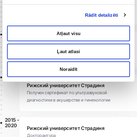
Рижский университет Страдиня
Получен сертификат по кольпоскопии
Rādīt detalizēti
Atļaut visu
2022
Рижский университет Страдиня
Получена специализация по гинекологической
Ļaut atlasi
онкологии
Noraidīt
2020
Рижский университет Страдиня
Получен сертификат по ультразвуковой
диагностике в акушерстве и гинекологии
2015 -
2020
Рижский университет Страдиня
Докторантура