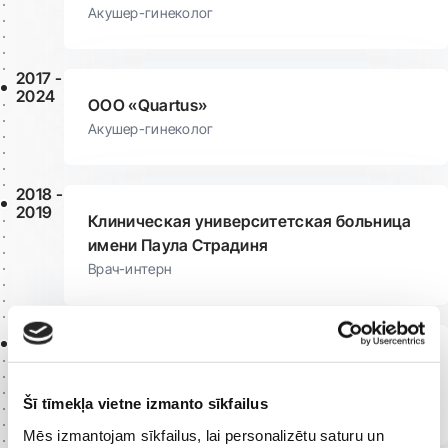
Акушер-гинеколог
2017 -
2024
ООО «Quartus»
Акушер-гинеколог
2018 -
2019
Клиническая университетская больница
имени Паула Страдиня
Врач-интерн
2013 -
2019
Клиническая университетская больница
имени Паула Страдиня
Šī tīmekļa vietne izmanto sīkfailus
Врач-ординатор (акушер-гинеколог)
Mēs izmantojam sīkfailus, lai personalizētu saturu un