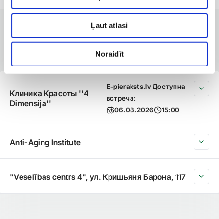
Ļaut atlasi
КЛИНИКИ С ЛУЧШИМИ УСЛУГАМИ
Филиалы, где доступна услуга
Noraidīt
E-pieraksts.lv Доступна
Клиника Красоты ''4
встреча:
Dimensija''
06.08.2026
15:00
Anti-Aging Institute
"Veselības centrs 4", ул. Кришьяня Барона, 117