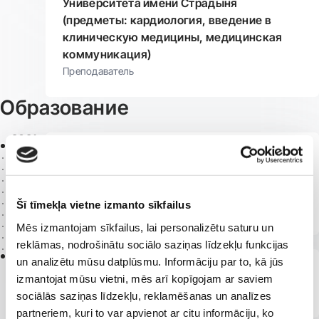
Университета имени Страдыня
(предметы: кардиология, введение в
клиническую медицины, медицинская
коммуникация)
Преподаватель
Образование
2021 -
2023
Латвийский университет, программа
резидентуры по специальности
«Семейная медицина»
Šī tīmekļa vietne izmanto sīkfailus
Получена квалификация семейного врача
Mēs izmantojam sīkfailus, lai personalizētu saturu un
reklāmas, nodrošinātu sociālo saziņas līdzekļu funkcijas
2017
un analizētu mūsu datplūsmu. Informāciju par to, kā jūs
Рижский Университет им. Страдыня
izmantojat mūsu vietni, mēs arī kopīgojam ar saviem
Получила диплом врача
sociālās saziņas līdzekļu, reklamēšanas un analīzes
partneriem, kuri to var apvienot ar citu informāciju, ko