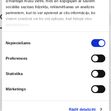
izmantojat mūsu vietni, mēs arī kopīgojam ar saviem
лаборатория красоты
sociālās saziņas līdzekļu, reklamēšanas un analīzes
partneriem, kuri to var apvienot ar citu informāciju, ko
Образование
viņiem sniedzat vai ko viņi apkopo, kad lietojat viņu
pakalpojumus.
1998
окончила Рижскую школу косметики
Piekrišanas
Nepieciešams
izvēle
Preferences
Statistika
Mārketings
КЛИНИКИ С ЛУЧШИМИ УСЛУГАМИ
Филиалы, где доступна услуга
Rādīt detalizēti