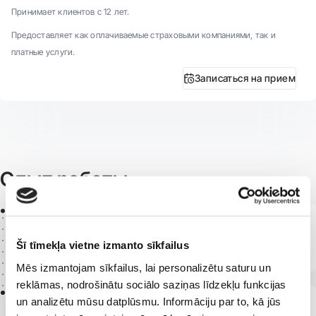
Принимает клиентов с 12 лет.
Предоставляет как оплачиваемые страховыми компаниями, так и
платные услуги.
Записаться на прием
Опыт работы
2024 -
косметолог в филиале ''Центр здоровья
Šī tīmekļa vietne izmanto sīkfailus
4'' ''Клиника дерматологии''
Mēs izmantojam sīkfailus, lai personalizētu saturu un
reklāmas, nodrošinātu sociālo saziņas līdzekļu funkcijas
2001 -
un analizētu mūsu datplūsmu. Informāciju par to, kā jūs
косметолог в ''Thalgo'' Французская