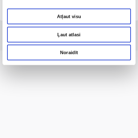
Клиника Дерматологии
Atļaut visu
Ļaut atlasi
Noraidīt