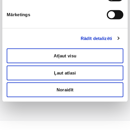
Mārketings
Rādīt detalizēti
Atļaut visu
Ļaut atlasi
Noraidīt