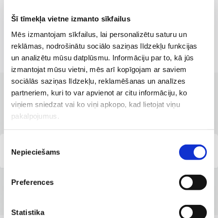
Šī tīmekļa vietne izmanto sīkfailus
Mēs izmantojam sīkfailus, lai personalizētu saturu un
reklāmas, nodrošinātu sociālo saziņas līdzekļu funkcijas
un analizētu mūsu datplūsmu. Informāciju par to, kā jūs
izmantojat mūsu vietni, mēs arī kopīgojam ar saviem
sociālās saziņas līdzekļu, reklamēšanas un analīzes
partneriem, kuri to var apvienot ar citu informāciju, ko
КЛИНИКИ С ЛУЧШИМИ УСЛУГАМИ
viņiem sniedzat vai ko viņi apkopo, kad lietojat viņu
Филиалы, где доступна услуга
pakalpojumus.
Piekrišanas
"Veselības centrs 4", ул. Кришьяня Барона, 117
Nepieciešams
izvēle
Preferences
Statistika