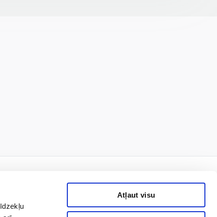
Atļaut visu
līdzekļu