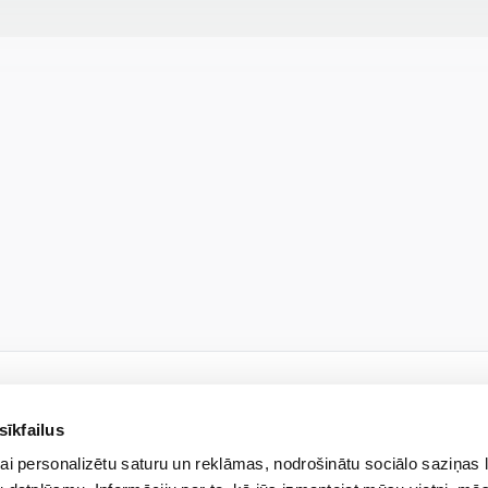
sīkfailus
НОВОСТНАЯ РАССЫЛКА
ai personalizētu saturu un reklāmas, nodrošinātu sociālo saziņas 