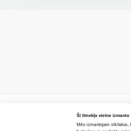
Šī tīmekļa vietne izmanto 
Mēs izmantojam sīkfailus, l