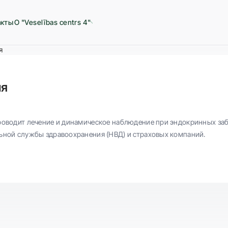
акты
О "Veselības centrs 4"
я
ня
роводит лечение и динамическое наблюдение при эндокринных забо
ьной службы здравоохранения (НВД) и страховых компаний.