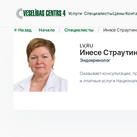
Услуги
Специалисты
Цены
Конт
Назад
Начало
Специалисты
Инесе Страутин
LV
RU
Инесе Страути
Эндокринолог
Оказывает консультации, п
и платные услуги Национал