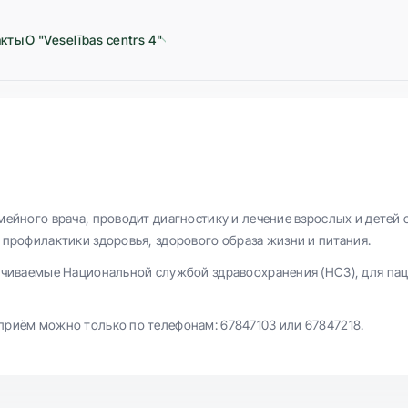
акты
О "Veselības centrs 4"
ейного врача, проводит диагностику и лечение взрослых и детей с
 профилактики здоровья, здорового образа жизни и питания.
ачиваемые Национальной службой здравоохранения (НСЗ), для пац
риём можно только по телефонам: 67847103 или 67847218.