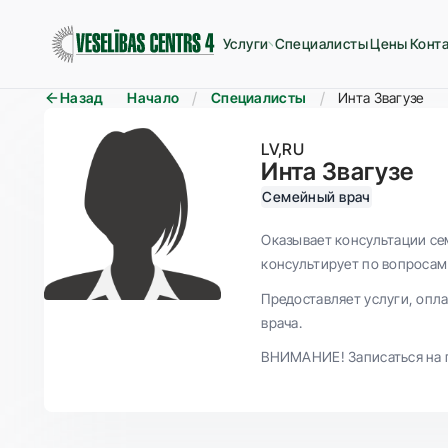
Услуги
Специалисты
Цены
Конт
Назад
Начало
Специалисты
Инта Звагузе
LV
RU
Инта Звагузе
Cемейный врач
Оказывает консультации сем
консультирует по вопросам
Предоставляет услуги, опл
врача.
ВНИМАНИЕ! Записаться на п