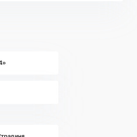
 4»
Страдиня,