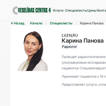
Услуги
Специалисты
Цены
Конт
Назад
Начало
Специалисты
Карина Панова
LV
EN
RU
Карина Панова
Радиолог
Проводит радиологические
ультразвуковые исследован
пациентов. Специализирует
Принимает пациентов с 18 л
Предоставляет услуги, опл