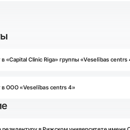
ты
в «Capital Clinic Riga» группы «Veselības centrs
 в ООО «Veselības centrs 4»
ие
 резидентуру в Рижском университете имени 