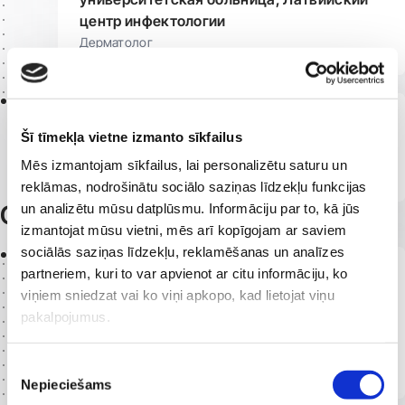
центр инфектологии
Дерматолог
2007 -
Больница Адажи (амбулаторное
Šī tīmekļa vietne izmanto sīkfailus
отделение)
Mēs izmantojam sīkfailus, lai personalizētu saturu un
Дерматолог
reklāmas, nodrošinātu sociālo saziņas līdzekļu funkcijas
Образование
un analizētu mūsu datplūsmu. Informāciju par to, kā jūs
izmantojat mūsu vietni, mēs arī kopīgojam ar saviem
sociālās saziņas līdzekļu, reklamēšanas un analīzes
2024
partneriem, kuri to var apvienot ar citu informāciju, ko
Международная ассоциация трихологов
viņiem sniedzat vai ko viņi apkopo, kad lietojat viņu
(International Association of Trichologists),
pakalpojumus.
Лондон
Получен международно признанный сертификат
трихолога
Piekrišanas
Nepieciešams
izvēle