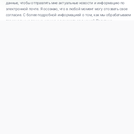
данные, чтобы отправлять мне актуальные новости и информацию по
электронной почте. Я осознаю, что в любой момент могу отозвать свое
согласие. С более подробной информацией о том, как мы обрабатываем
персональные данные, можно ознакомиться в нашей Политике
конфиденциальности.
ООО "Veselības centrs 4" является одной из крупнейших частных
многопрофильных амбулаторных медицинских компаний в Латвии с 30-
летним опытом и технологически современным оборудованием. Основные
направления деятельности: разнообразная диагностика, полный спектр
лечения, современная реабилитация, концептуально новая профилактическая
и эстетическая медицина.
Связаться с нами
K. Barona iela 117, Rīga
Телефон: +371 67847100
Электронная почта:
reg@vc4.lv