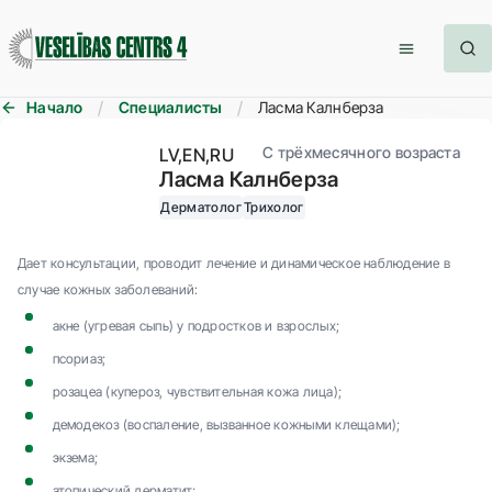
Начало
Специалисты
Ласма Калнберза
C трёхмесячного возраста
LV
EN
RU
Ласма Калнберза
Дерматолог
Трихолог
Дает консультации, проводит лечение и динамическое наблюдение в
случае кожных заболеваний:
акне (угревая сыпь) у подростков и взрослых;
псориаз;
розацеа (купероз, чувствительная кожа лица);
демодекоз (воспаление, вызванное кожными клещами);
экзема;
атопический дерматит;