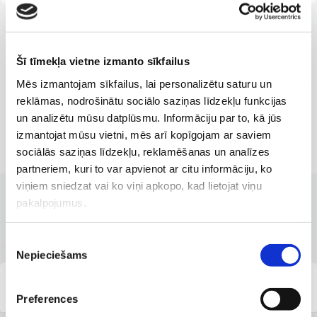
Šī tīmekļa vietne izmanto sīkfailus
Mēs izmantojam sīkfailus, lai personalizētu saturu un
reklāmas, nodrošinātu sociālo saziņas līdzekļu funkcijas
un analizētu mūsu datplūsmu. Informāciju par to, kā jūs
izmantojat mūsu vietni, mēs arī kopīgojam ar saviem
sociālās saziņas līdzekļu, reklamēšanas un analīzes
partneriem, kuri to var apvienot ar citu informāciju, ko
viņiem sniedzat vai ko viņi apkopo, kad lietojat viņu
pakalpojumus.
КЛИНИКИ С ЛУЧШИМИ УСЛУГАМИ
Филиалы, где доступна услуга
Piekrišanas
Nepieciešams
izvēle
Capital Clinic Riga
Preferences