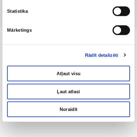
Statistika
Mārketings
Rādīt detalizēti
Atļaut visu
Ļaut atlasi
Noraidīt