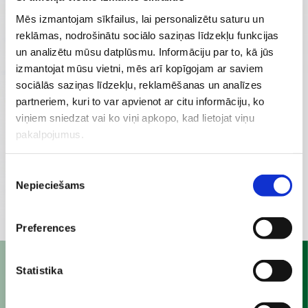
Латвии
Mēs izmantojam sīkfailus, lai personalizētu saturu un
reklāmas, nodrošinātu sociālo saziņas līdzekļu funkcijas
un analizētu mūsu datplūsmu. Informāciju par to, kā jūs
izmantojat mūsu vietni, mēs arī kopīgojam ar saviem
sociālās saziņas līdzekļu, reklamēšanas un analīzes
partneriem, kuri to var apvienot ar citu informāciju, ko
viņiem sniedzat vai ko viņi apkopo, kad lietojat viņu
pakalpojumus.
Piekrišanas
Nepieciešams
izvēle
Preferences
Statistika