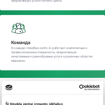
предлагающих услуги полного цикла.
Команда
В команде «Veselības centrs 4» работают компетентные и
профессиональные специалисты, предлагающие
качественные и разнообразные услуги в различных областях
медицины.
О НАС
Медицинские
исследования по всей
Šī tīmekļa vietne izmanto sīkfailus