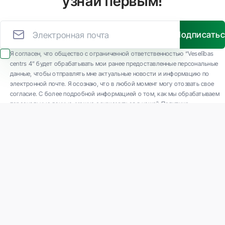
узнай первым!
Подписать
Я согласен, что общество с ограниченной ответственностью “Veselības
centrs 4” будет обрабатывать мои ранее предоставленные персональные
данные, чтобы отправлять мне актуальные новости и информацию по
электронной почте. Я осознаю, что в любой момент могу отозвать свое
согласие. С более подробной информацией о том, как мы обрабатываем
персональные данные, можно ознакомиться в нашей Политике
конфиденциальности.
ООО "Veselības centrs 4" является одной из крупнейших частных
многопрофильных амбулаторных медицинских компаний в Латвии с 30-
летним опытом и технологически современным оборудованием. Основные
направления деятельности: разнообразная диагностика, полный спектр
лечения, современная реабилитация, концептуально новая профилактическая
и эстетическая медицина.