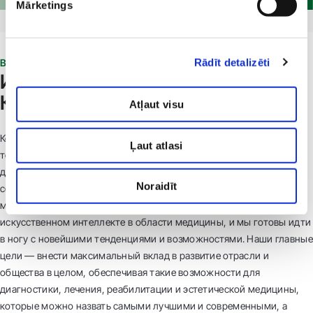
Mārketings
Rādīt detalizēti
ВЫСОКОЕ КАЧЕСТВО
Инновации. Технологии.
Качество!
Atļaut visu
Компания «Veselības centrs 4» уже 30 лет считает инновации,
Ļaut atlasi
технологии и качество основными ценностями в медицине. Это
движущие силы, которые способствуют нашему росту и
Noraidīt
совершенствованию, не останавливаясь в развитии. В мире
медицина развивается очень быстро, и сегодня мы говорим о
искусственном интеллекте в области медицины, и мы готовы идти
в ногу с новейшими тенденциями и возможностями. Наши главные
цели — внести максимальный вклад в развитие отрасли и
общества в целом, обеспечивая такие возможности для
диагностики, лечения, реабилитации и эстетической медицины,
которые можно назвать самыми лучшими и современными, а