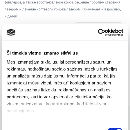
филлеров, а также восстановление кожи, решение проблем старения
лазером и лечение ногтевого грибка лазером. Принимает и взрослых,
и детей.
Записаться на прием
Šī tīmekļa vietne izmanto sīkfailus
Mēs izmantojam sīkfailus, lai personalizētu saturu un
reklāmas, nodrošinātu sociālo saziņas līdzekļu funkcijas
un analizētu mūsu datplūsmu. Informāciju par to, kā jūs
izmantojat mūsu vietni, mēs arī kopīgojam ar saviem
sociālās saziņas līdzekļu, reklamēšanas un analīzes
partneriem, kuri to var apvienot ar citu informāciju, ko
viņiem sniedzat vai ko viņi apkopo, kad lietojat viņu
pakalpojumus.
КЛИНИКИ С ЛУЧШИМИ УСЛУГАМИ
Филиалы, где доступна услуга
Piekrišanas