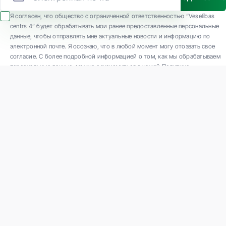
Я согласен, что общество с ограниченной ответственностью “Veselības
centrs 4” будет обрабатывать мои ранее предоставленные персональные
данные, чтобы отправлять мне актуальные новости и информацию по
электронной почте. Я осознаю, что в любой момент могу отозвать свое
согласие. С более подробной информацией о том, как мы обрабатываем
персональные данные, можно ознакомиться в нашей Политике
конфиденциальности.
ООО "Veselības centrs 4" является одной из крупнейших частных
многопрофильных амбулаторных медицинских компаний в Латвии с 30-
летним опытом и технологически современным оборудованием. Основные
направления деятельности: разнообразная диагностика, полный спектр
лечения, современная реабилитация, концептуально новая профилактическая
и эстетическая медицина.
Связаться с нами
K. Barona iela 117, Rīga