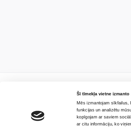
Šī tīmekļa vietne izmanto 
Mēs izmantojam sīkfailus, l
Подпишис
funkcijas un analizētu mūsu
kopīgojam ar saviem sociāl
ar citu informāciju, ko viņi