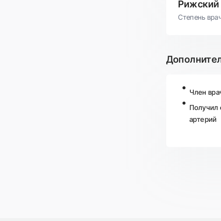
Рижский 
Степень вра
Дополните
Член вра
Получил 
артерий