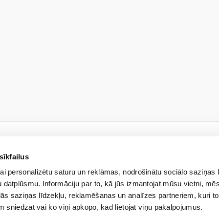
sīkfailus
НОВОСТНАЯ РАССЫЛКА
ai personalizētu saturu un reklāmas, nodrošinātu sociālo saziņas 
ь на нашу рассылку и узна
 datplūsmu. Informāciju par to, kā jūs izmantojat mūsu vietni, mēs
ās saziņas līdzekļu, reklamēšanas un analīzes partneriem, kuri to
em sniedzat vai ko viņi apkopo, kad lietojat viņu pakalpojumus.