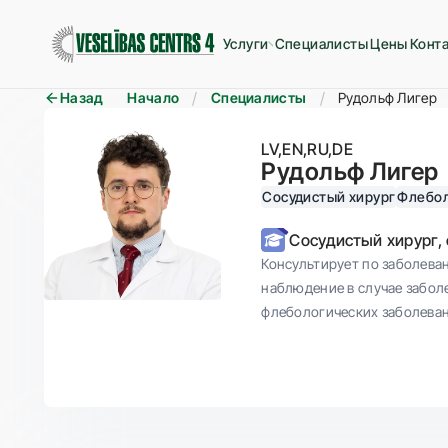
Услуги
Специалисты
Цены
Конт
Назад
Начало
Специалисты
Рудольф Лигер
LV
EN
RU
DE
Рудольф Лигер
Сосудистый хирург
Флебо
Сосудистый хирург,
Консультирует по заболева
наблюдение в случае забол
флебологических заболева