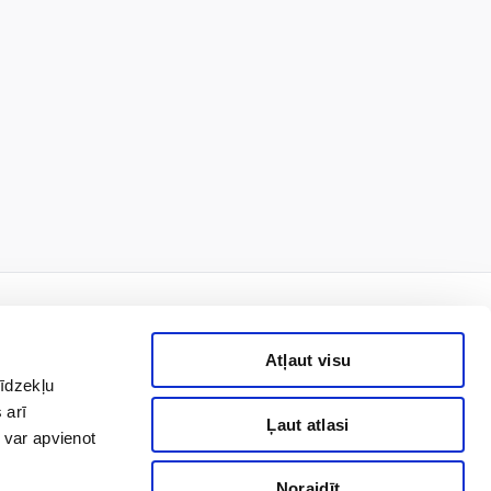
Atļaut visu
līdzekļu
й первым!
 arī
Ļaut atlasi
 var apvienot
Noraidīt