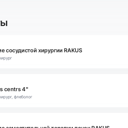
ты
е сосудистой хирургии RAKUS
хирург
s centrs 4"
хирург, флеболог