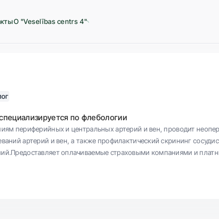
акты
О "Veselības centrs 4"
лог
 специализируется по флебологии
ниям периферийных и центральных артерий и вен, проводит неопе
еваний артерий и вен, а также профилактический скрининг сосуди
ний.Предоставляет оплачиваемые страховыми компаниями и платн