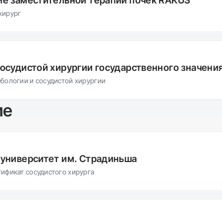
е заместительной терапии почек RAKUS
хирург
осудистой хирургии государственного значени
ебологии и сосудистой хирургии
ие
университет им. Страдиньша
тификат сосудистого хирурга