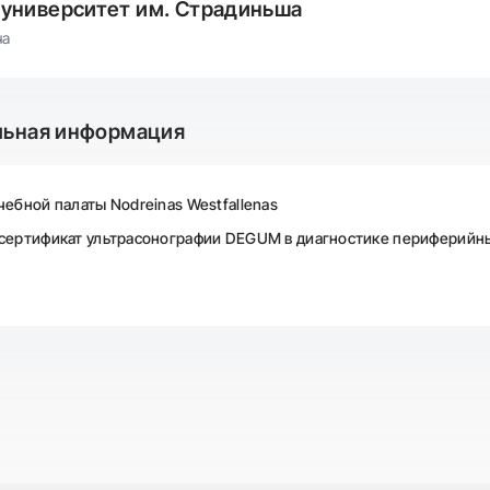
университет им. Страдиньша
ча
льная информация
чебной палаты Nodreinas Westfallenas
сертификат ультрасонографии DEGUM в диагностике периферийны