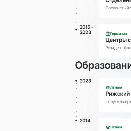
Отделени
Сосудистый 
2015 -
2023
Германия
Центры с
Резидент фл
Образован
2023
Латвия
Рижский 
Получил сер
2014
Латвия