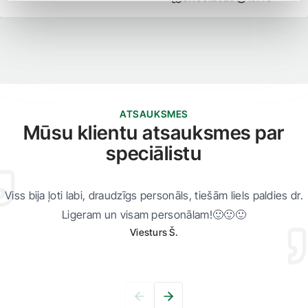
ATSAUKSMES
Mūsu klientu atsauksmes par
speciālistu
Viss bija ļoti labi, draudzīgs personāls, tiešām liels paldies dr.
Ligeram un visam personālam!🙂🙂🙂
Viesturs Š.