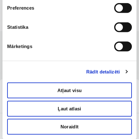
Preferences
Statistika
Mārketings
KLĪNIKAS AR LABĀKAJIEM PAKALPOJUMIEM
Filiāles, kurās pieejams
pakalpojums
Rādīt detalizēti
E-pieraksts.lv
Atļaut visu
SIA ''Veselības centrs 4''
Pieejama tikšanās:
filiāle ''Baltijas Vēnu klīnika''
10.08.2026
13:00
Ļaut atlasi
E-pieraksts.lv
Noraidīt
SIA ''Veselības centrs 4''
Pieejama tikšanās:
filiāle ''Diagnostikas centrs''
07.09.2026
16:40