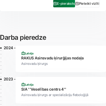
E-pieraksts
Pieteikt vizīti
Darba pieredze
2024 -
Latvija
RAKUS Asinsvadu ķirurģijas nodaļa
Asinsvadu ķirurgs
2023 -
Latvija
SIA ''Veselības centrs 4''
Asinsvadu ķirurgs ar specializāciju fleboloģijā