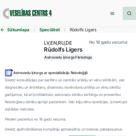
Sākumlapa
Speciālisti
Rūdolfs Ligers
No 18 gadu vecuma
LV
EN
RU
DE
Rūdolfs Ligers
Asinsvadu ķirurgs
Flebologs
Asinsvadu ķirurgs ar specializāciju fleboloģijā
Sniedz konsultācijas par perifēro un centrālo artēriju un vēnu slimībām, veic
diagnostiku un ārstēšanu, dinamisku novērošanu artēriju un vēnu slimību
gadījumos, kā arī profilaktisko asinsvadu slimību skrīningu un preventīvu
fleboloģisku slimību aprūpi pacientiem. Veic kāju vēnu operācijas, izmantojot
dažādas metodes.
Pieņem pacientus no 18 gadu vecuma.
Sniedz apdrošināšanas kompāniju apmaksātus un maksas pakalpojumus.