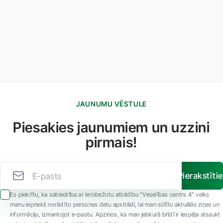
JAUNUMU VĒSTULE
Piesakies jaunumiem un uzzini
pirmais!
Pierakstīti
Es piekrītu, ka sabiedrība ar ierobežotu atbildību “Veselības centrs 4” veiks
manu iepriekš norādīto personas datu apstrādi, lai man sūtītu aktuālās ziņas un
informāciju, izmantojot e-pastu. Apzinos, ka man jebkurā brīdī ir iespēja atsaukt