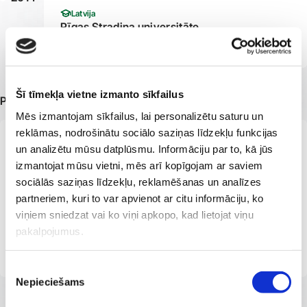
Latvija
Rīgas Stradiņa universitāte
Ieguvis ārsta grādu
Šī tīmekļa vietne izmanto sīkfailus
Papildu informācija
Mēs izmantojam sīkfailus, lai personalizētu saturu un
reklāmas, nodrošinātu sociālo saziņas līdzekļu funkcijas
Ārsts 10 gadu laikā profesionālo pieredzi ieguvis lielāko pilsētu
un analizētu mūsu datplūsmu. Informāciju par to, kā jūs
vadošajās slimnīcās Vācijā, veicot dažādas sarežģītības
izmantojat mūsu vietni, mēs arī kopīgojam ar saviem
operācijas.
sociālās saziņas līdzekļu, reklamēšanas un analīzes
partneriem, kuri to var apvienot ar citu informāciju, ko
Ziemeļreinas-Vestfālenes Ārstu kameras biedrs
viņiem sniedzat vai ko viņi apkopo, kad lietojat viņu
Ieguvis DEGUM ultrasonogrāfijas sertifikātu perifēro,
pakalpojumus.
centrālo vēnu un artēriju diagnostikā
Piekrišanas
Nepieciešams
izvēle