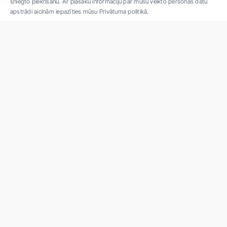
sniegto piekrišanu. Ar plašāku informāciju par mūsu veikto personas datu
apstrādi aicinām iepazīties mūsu Privātuma politikā.
"SIA ''Veselības centrs 4'' ir viena no lielākajām privātajām daudzprofilu
ambulatorajām medicīnas kompānijām Latvijā ar 30 gadu pieredzi un tehnoloģiski
modernāko aprīkojumu. Galvenie darbības virzieni - daudzveidīga diagnostika, pilna
spektra ārstēšana, mūsdienīga rehabilitācija, jauna koncepta preventīvā un estētiskā
medicīna."
Par uzņēmumu
Projekti
Vakances
Privātuma politika
Par "Veselības centrs 4"
Kontakti
Iepirkumi