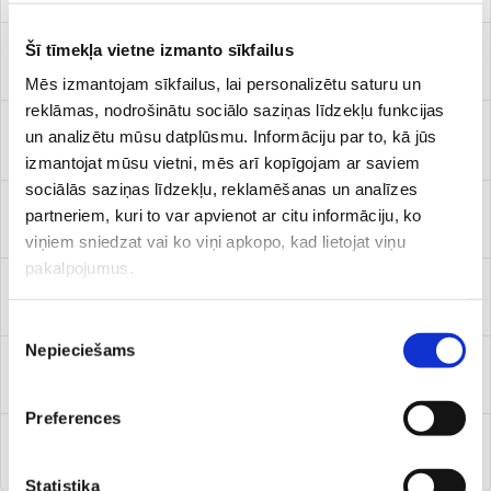
Šī tīmekļa vietne izmanto sīkfailus
Rehabilitācija bērniem
Mēs izmantojam sīkfailus, lai personalizētu saturu un
reklāmas, nodrošinātu sociālo saziņas līdzekļu funkcijas
Skābekļa koncentrators: noma mājas apstākļos droši un
un analizētu mūsu datplūsmu. Informāciju par to, kā jūs
profesionāli
izmantojat mūsu vietni, mēs arī kopīgojam ar saviem
sociālās saziņas līdzekļu, reklamēšanas un analīzes
partneriem, kuri to var apvienot ar citu informāciju, ko
Slinga terapija
viņiem sniedzat vai ko viņi apkopo, kad lietojat viņu
pakalpojumus.
Šarko duša
Piekrišanas
Nepieciešams
izvēle
Teipošana/Medicīniskā jeb kinezioloģiskā teipošana
Preferences
Triecienviļņu terapija
Statistika