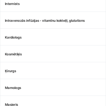
Internists
Intravenozās infūzijas - vitamīnu kokteiļi, glutations
Kardiologs
Kosmētiķis
Ķirurgs
Mamologs
Masieris