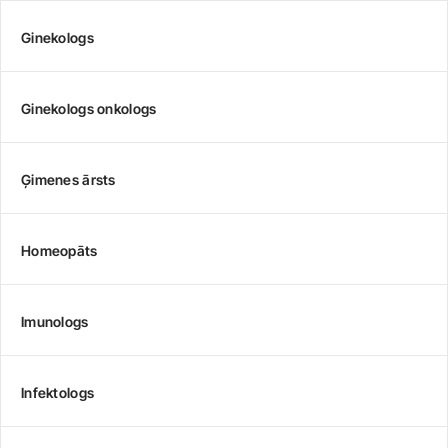
Ginekologs
Ginekologs onkologs
Ģimenes ārsts
Homeopāts
Imunologs
Infektologs