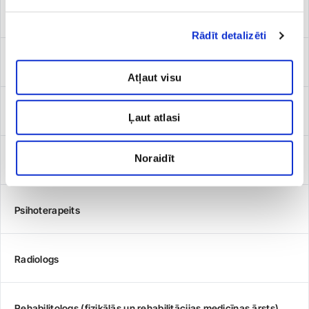
Podologs
Rādīt detalizēti
Proktologs
Atļaut visu
Psihiatrs
Ļaut atlasi
Noraidīt
Psihologs (klīniskais un veselības psihologs)
Psihoterapeits
Radiologs
Rehabilitologs (fizikālās un rehabilitācijas medicīnas ārsts)