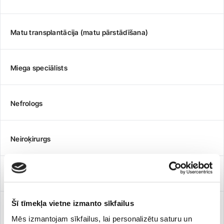
Matu transplantācija (matu pārstādīšana)
Miega speciālists
Nefrologs
Neiroķirurgs
Neirologs
Šī tīmekļa vietne izmanto sīkfailus
Oftalmologs jeb acu ārsts
Mēs izmantojam sīkfailus, lai personalizētu saturu un