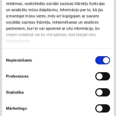
reklāmas, nodrošinātu sociālo saziņas līdzekļu funkcijas
un analizētu mūsu datplūsmu. Informāciju par to, kā jūs
Onkologs
izmantojat mūsu vietni, mēs arī kopīgojam ar saviem
sociālās saziņas līdzekļu, reklamēšanas un analīzes
partneriem, kuri to var apvienot ar citu informāciju, ko
Osteopātijas metode
viņiem sniedzat vai ko viņi apkopo, kad lietojat viņu
pakalpojumus.
Osteoporozes speciālists
Piekrišanas
Nepieciešams
izvēle
Otolaringologs (LOR)
Preferences
Paliatīvās aprūpes speciālists
Statistika
Pneimonologs
Mārketings