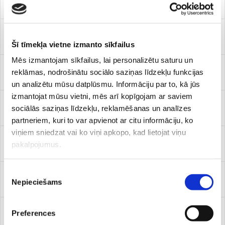
Estētiskā lāzerterapija
Filleru injekcijas
Šī tīmekļa vietne izmanto sīkfailus
Mēs izmantojam sīkfailus, lai personalizētu saturu un
reklāmas, nodrošinātu sociālo saziņas līdzekļu funkcijas
Lāzerķivere
un analizētu mūsu datplūsmu. Informāciju par to, kā jūs
izmantojat mūsu vietni, mēs arī kopīgojam ar saviem
sociālās saziņas līdzekļu, reklamēšanas un analīzes
Lipolītiķu injekcijas
partneriem, kuri to var apvienot ar citu informāciju, ko
viņiem sniedzat vai ko viņi apkopo, kad lietojat viņu
pakalpojumus.
Mezopen
Piekrišanas
PRP un PRF injekcijas
Nepieciešams
izvēle
Preferences
Sarkanās gaismas terapija