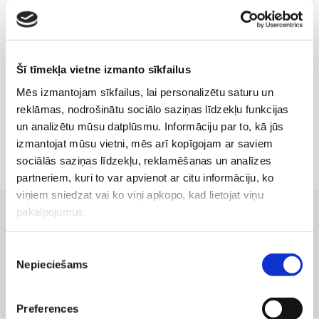
stadijā, atsevišķas retas slimības. Par
kontrindikācijām vienmēr jautājiet ārstam, kurš
iesaka lāzerķiveres procedūras;
Šī tīmekļa vietne izmanto sīkfailus
drīkst pielietot visām vecuma grupām;
Mēs izmantojam sīkfailus, lai personalizētu saturu un
tai nav blakņu.
reklāmas, nodrošinātu sociālo saziņas līdzekļu funkcijas
un analizētu mūsu datplūsmu. Informāciju par to, kā jūs
izmantojat mūsu vietni, mēs arī kopīgojam ar saviem
sociālās saziņas līdzekļu, reklamēšanas un analīzes
partneriem, kuri to var apvienot ar citu informāciju, ko
viņiem sniedzat vai ko viņi apkopo, kad lietojat viņu
pakalpojumus.
KLĪNIKAS AR LABĀKAJIEM PAKALPOJUMIEM
Piekrišanas
Filiāles, kurās pieejams
Nepieciešams
izvēle
pakalpojums
Preferences