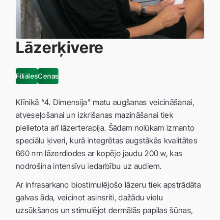
Lāzerķivere
Filiāles
Cenas
Klīnikā “4. Dimensija” matu augšanas veicināšanai,
atveseļošanai un izkrišanas mazināšanai tiek
pielietota arī lāzerterapija. Šādam nolūkam izmanto
speciālu ķiveri, kurā integrētas augstākās kvalitātes
660 nm lāzerdiodes ar kopējo jaudu 200 w, kas
nodrošina intensīvu iedarbību uz audiem.
Ar infrasarkano biostimulējošo lāzeru tiek apstrādāta
galvas āda, veicinot asinsriti, dažādu vielu
uzsūkšanos un stimulējot dermālās papilas šūnas,