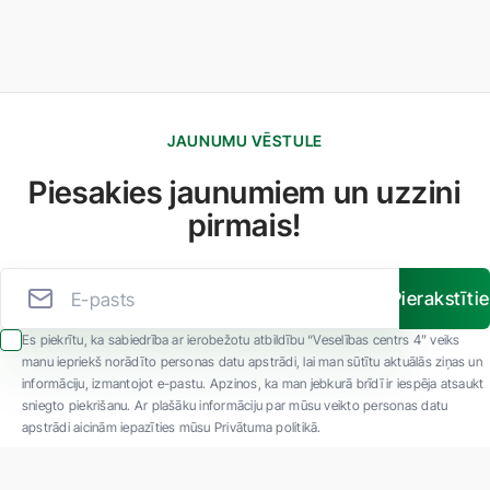
JAUNUMU VĒSTULE
Piesakies jaunumiem un uzzini
pirmais!
Pierakstīti
Es piekrītu, ka sabiedrība ar ierobežotu atbildību “Veselības centrs 4” veiks
manu iepriekš norādīto personas datu apstrādi, lai man sūtītu aktuālās ziņas un
informāciju, izmantojot e-pastu. Apzinos, ka man jebkurā brīdī ir iespēja atsaukt
sniegto piekrišanu. Ar plašāku informāciju par mūsu veikto personas datu
apstrādi aicinām iepazīties mūsu Privātuma politikā.