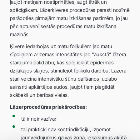
ļaujot matiņam nostiprināties, augt ātrāk un
spēcīgākam. Lāzerķiveres procedūras parasti nozīmē
parādoties pirmajām matu izkrišanas pazīmēm, jo jau
pēc aptuveni sestās procedūras matu izkrišana
mazinās.
Ķivere iedarbojas uz matu folikuliem jeb matu
sīpoliņiem ar zemas intensitātes jeb “aukstā” lāzera
starojuma palīdzību, kas spēj iekļūt epidermas
dziļākajos slāņos, stimulējot folikulu darbību. Lāzera
stari veicina intensīvāku šūnu dalīšanos, uzlabo
asinsriti apkārtējos audos, ļaujot tiem piegādāt
skābekli un barības vielas.
Lāzerprocedūras priekšrocības:
tā ir neinvazīva;
tai praktiski nav kontrindikāciju, izņemot
jaunveidojumus galvas zonā, iekaisumus akūtā