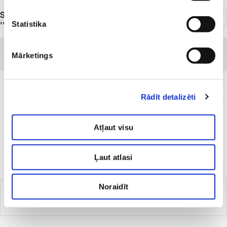
SIA ''Veselības centrs 4'' Estētiskās medicīnas klīnika
''4. Dimensija''
Statistika
Mārketings
Rādīt detalizēti
IZVĒLIETIES PAKALPOJUMU
Pakalpojumu cenas
Atļaut visu
Ļaut atlasi
Noraidīt
Dermatoloģijas pakalpojumu cenas