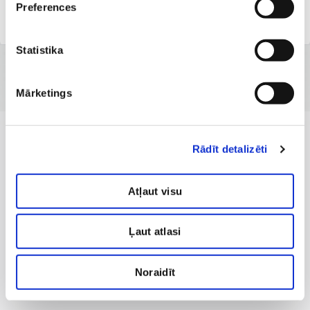
Preferences
Балтийская Kлиника Bен
Statistika
Mārketings
Rādīt detalizēti
Atļaut visu
Ļaut atlasi
Noraidīt