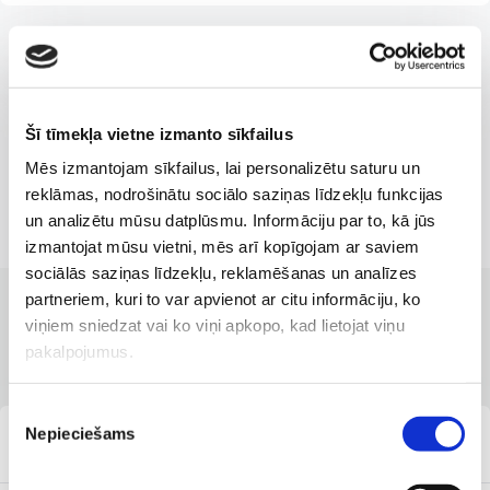
Šī tīmekļa vietne izmanto sīkfailus
Mēs izmantojam sīkfailus, lai personalizētu saturu un
reklāmas, nodrošinātu sociālo saziņas līdzekļu funkcijas
un analizētu mūsu datplūsmu. Informāciju par to, kā jūs
izmantojat mūsu vietni, mēs arī kopīgojam ar saviem
sociālās saziņas līdzekļu, reklamēšanas un analīzes
partneriem, kuri to var apvienot ar citu informāciju, ko
КЛИНИКИ С ЛУЧШИМИ УСЛУГАМИ
viņiem sniedzat vai ko viņi apkopo, kad lietojat viņu
Филиалы, где доступна услуга
pakalpojumus.
Piekrišanas
Nepieciešams
izvēle
"Veselības centrs 4", ул. Кришьяня Барона, 117