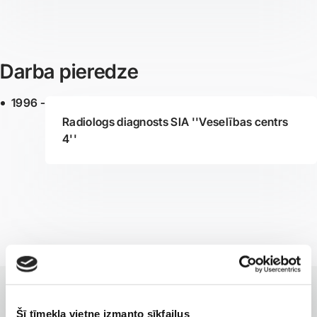
Darba pieredze
1996 -
Radiologs diagnosts SIA ''Veselības centrs
4''
KLĪNIKAS AR LABĀKAJIEM PAKALPOJUMIEM
Šī tīmekļa vietne izmanto sīkfailus