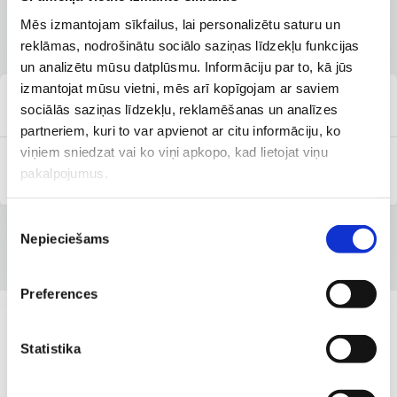
Filiāles, kurās pieejams
Mēs izmantojam sīkfailus, lai personalizētu saturu un
pakalpojums
reklāmas, nodrošinātu sociālo saziņas līdzekļu funkcijas
un analizētu mūsu datplūsmu. Informāciju par to, kā jūs
izmantojat mūsu vietni, mēs arī kopīgojam ar saviem
''Veselības centrs 4'' K. Barona iela 117
sociālās saziņas līdzekļu, reklamēšanas un analīzes
partneriem, kuri to var apvienot ar citu informāciju, ko
viņiem sniedzat vai ko viņi apkopo, kad lietojat viņu
SIA ''Veselības centrs 4'' filiāle ''Baltijas Vēnu
pakalpojumus.
klīnika''
Piekrišanas
Nepieciešams
izvēle
Preferences
ATSAUKSMES
Mūsu klientu atsauksmes par
Statistika
speciālistu