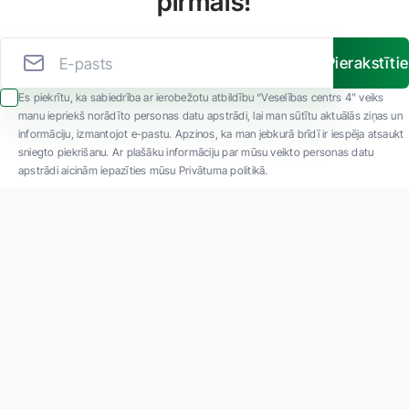
pirmais!
Pierakstīti
Es piekrītu, ka sabiedrība ar ierobežotu atbildību “Veselības centrs 4” veiks
manu iepriekš norādīto personas datu apstrādi, lai man sūtītu aktuālās ziņas un
informāciju, izmantojot e-pastu. Apzinos, ka man jebkurā brīdī ir iespēja atsaukt
sniegto piekrišanu. Ar plašāku informāciju par mūsu veikto personas datu
apstrādi aicinām iepazīties mūsu Privātuma politikā.
"SIA ''Veselības centrs 4'' ir viena no lielākajām privātajām daudzprofilu
ambulatorajām medicīnas kompānijām Latvijā ar 30 gadu pieredzi un tehnoloģiski
modernāko aprīkojumu. Galvenie darbības virzieni - daudzveidīga diagnostika, pilna
spektra ārstēšana, mūsdienīga rehabilitācija, jauna koncepta preventīvā un estētiskā
medicīna."
Par uzņēmumu