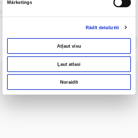
Mārketings
Sakām lielu paldies brīnišķīgajai, sirsnīgajai, labestīgajai un
savas jomas profesionālei Sandrai Lapuķei! Braucam mājās
Rādīt detalizēti
atkal priecīgas.
3 draudzenes no Cēsīm Laine, Solvita, Valda.
Atļaut visu
Ļaut atlasi
Noraidīt