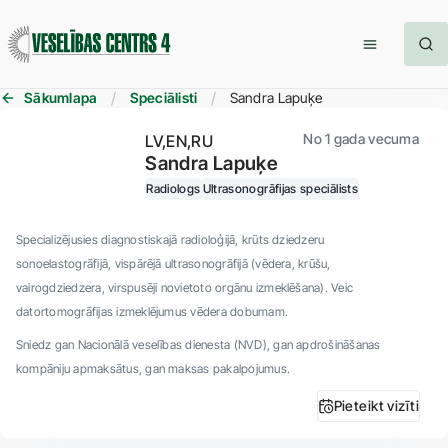
Sākumlapa
Speciālisti
Sandra Lapuķe
No 1 gada vecuma
LV
EN
RU
Sandra Lapuķe
Radiologs
Ultrasonogrāfijas speciālists
Specializējusies diagnostiskajā radioloģijā, krūts dziedzeru
sonoelastogrāfijā, vispārējā ultrasonogrāfijā (vēdera, krūšu,
vairogdziedzera, virspusēji novietoto orgānu izmeklēšana). Veic
datortomogrāfijas izmeklējumus vēdera dobumam.
Sniedz gan Nacionālā veselības dienesta (NVD), gan apdrošināšanas
kompāniju apmaksātus, gan maksas pakalpojumus.
Pieteikt vizīti