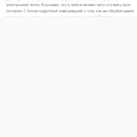
электронной почте. Я осознаю, что в любой момент могу отозвать свое
согласие. С более подробной информацией о том, как мы обрабатываем
персональные данные, можно ознакомиться в нашей Политике
конфиденциальности.
ООО "Veselības centrs 4" является одной из крупнейших частных
многопрофильных амбулаторных медицинских компаний в Латвии с 30-
летним опытом и технологически современным оборудованием. Основные
направления деятельности: разнообразная диагностика, полный спектр
лечения, современная реабилитация, концептуально новая профилактическая
и эстетическая медицина.
Связаться с нами
K. Barona iela 117, Rīga
Телефон: +371 67847100
Электронная почта:
reg@vc4.lv