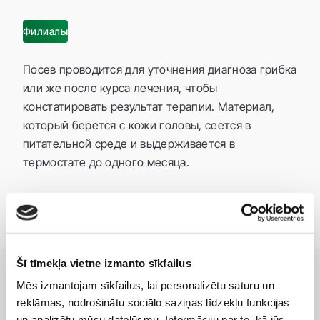
Филиалы
Посев проводится для уточнения диагноза грибка
или же после курса лечения, чтобы
констатировать результат терапии. Материал,
который берется с кожи головы, сеется в
питательной среде и выдерживается в
термостате до одного месяца.
Šī tīmekļa vietne izmanto sīkfailus
Mēs izmantojam sīkfailus, lai personalizētu saturu un
reklāmas, nodrošinātu sociālo saziņas līdzekļu funkcijas
КЛИНИКИ С ЛУЧШИМИ УСЛУГАМИ
un analizētu mūsu datplūsmu. Informāciju par to, kā jūs