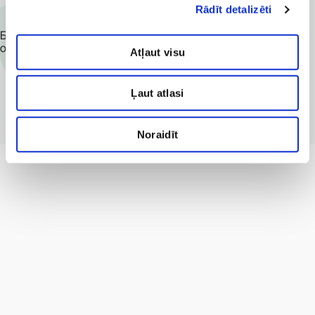
прием?
Rādīt detalizēti
Быстрая и удобная запись на прием, консультацию,
обследование, процедуру.
Atļaut visu
Записаться
Ļaut atlasi
Noraidīt