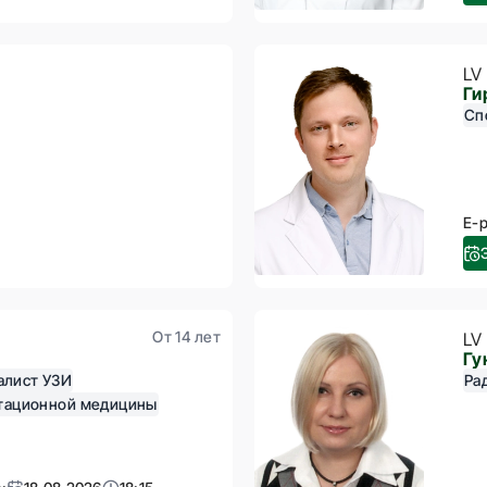
LV
Ги
Сп
E-p
От 14 лет
LV
Гу
алист УЗИ
Ра
итационной медицины