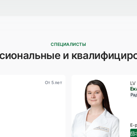
СПЕЦИАЛИСТЫ
сиональные и квалифицир
От 5 лет
LV
Ек
Ра
E-p