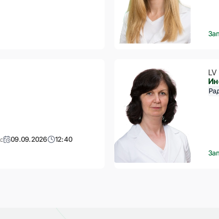
За
LV
Ин
Ра
:
09.09.2026
12:40
За