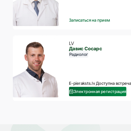
Записаться на прием
LV
Давис Сосарс
Радиолог
E-pieraksts.lv Доступна встреча
Электронная регистрация