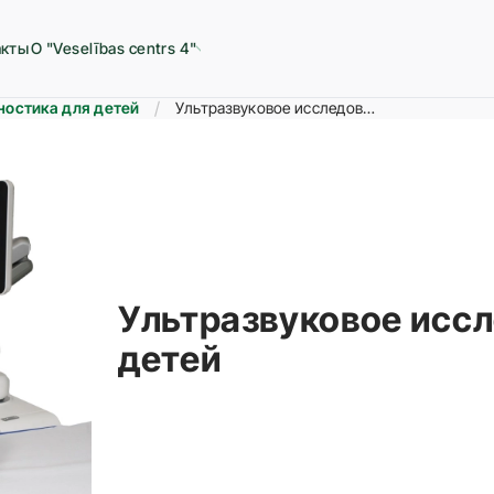
акты
О "Veselības centrs 4"
ностика для детей
Ультразвуковое исследование (УЗИ) для детей
Ультразвуковое иссл
детей