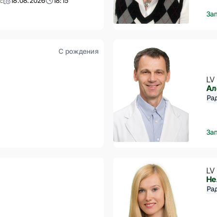
:
18.08.2026
18:15
За
С рождения
LV
Ал
Ра
За
LV
Не
Ра