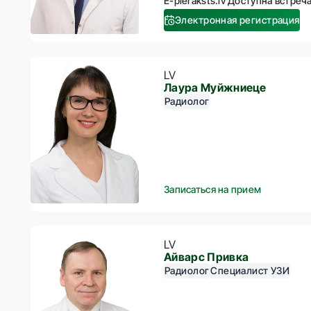
E-pieraksts.lv Доступна встреча
Электронная регистрация
LV
Лаура Муйжниеце
Радиолог
Записаться на прием
LV
Айварс Привка
Радиолог
Специалист УЗИ