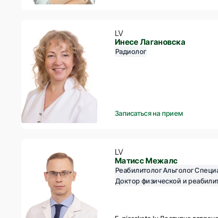
LV
Инесе Лагановска
Радиолог
Записаться на прием
LV
Матисс Межалс
Реабилитолог
Альголог
Специ
Доктор физической и реабил