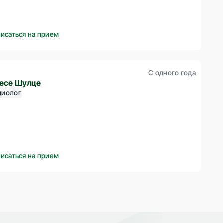
писаться на прием
С одного года
есе Шулце
диолог
писаться на прием