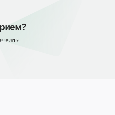
прием?
процедуру.