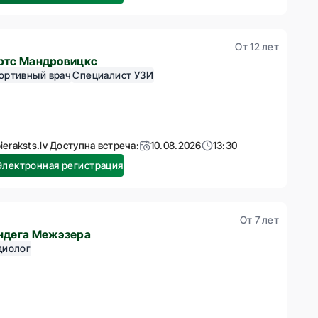
От 12 лет
ртс Мандровицкс
ортивный врач
Специалист УЗИ
ieraksts.lv Доступна встреча:
10.08.2026
13:30
Электронная регистрация
От 7 лет
ндега Межэзера
диолог