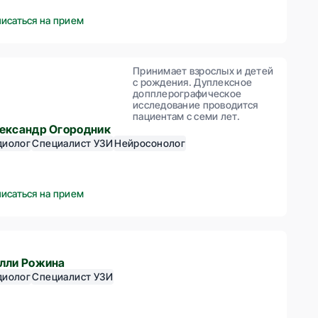
писаться на прием
Принимает взрослых и детей
с рождения. Дуплексное
допплерографическое
исследование проводится
пациентам с семи лет.
ександр Огородник
диолог
Специалист УЗИ
Нейросонолог
писаться на прием
лли Рожина
диолог
Специалист УЗИ