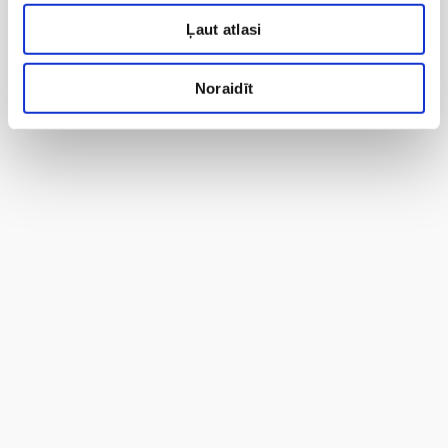
Ļaut atlasi
Noraidīt