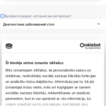
Выберите раздел, который вас интересует
Диагностика заболеваний стоп
Видеоанализ ходьбы
Подометрия
Šī tīmekļa vietne izmanto sīkfailus
Mēs izmantojam sīkfailus, lai personalizētu saturu un
Подоскопия
reklāmas, nodrošinātu sociālo saziņas līdzekļu funkcijas
un analizētu mūsu datplūsmu. Informāciju par to, kā jūs
izmantojat mūsu vietni, mēs arī kopīgojam ar saviem
Постурометрия
sociālās saziņas līdzekļu, reklamēšanas un analīzes
partneriem, kuri to var apvienot ar citu informāciju, ko
viņiem sniedzat vai ko viņi apkopo, kad lietojat viņu