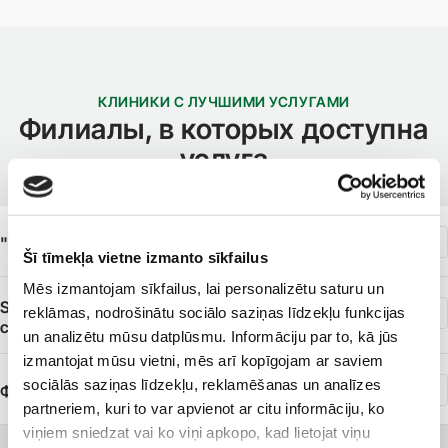
КЛИНИКИ С ЛУЧШИМИ УСЛУГАМИ
Филиалы, в которых доступна
услуга
"Veselības centrs 4", ул. Кришьяня Барона, 117
Šī tīmekļa vietne izmanto sīkfailus
Mēs izmantojam sīkfailus, lai personalizētu saturu un
SIA «Veselības centrs 4» филиал «Diagnostikas
reklāmas, nodrošinātu sociālo saziņas līdzekļu funkcijas
centrs»
un analizētu mūsu datplūsmu. Informāciju par to, kā jūs
izmantojat mūsu vietni, mēs arī kopīgojam ar saviem
sociālās saziņas līdzekļu, reklamēšanas un analīzes
Филиал ООО «Визуальная диагностика» в Гулбене
partneriem, kuri to var apvienot ar citu informāciju, ko
viņiem sniedzat vai ko viņi apkopo, kad lietojat viņu