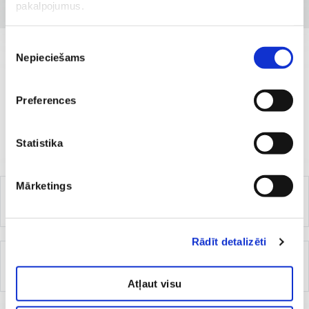
pakalpojumus.
Piekrišanas
Nepieciešams
izvēle
ВЫБЕРИТЕ УСЛУГУ
Цены на услуги
Preferences
Statistika
Mārketings
Прайс-лист на размеры софинансирования
пациента
Rādīt detalizēti
Цены на услуги специалиста по
остеоденситометрии
Atļaut visu