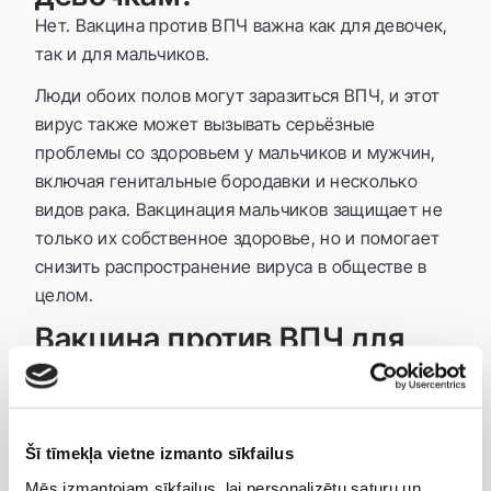
Нет. Вакцина против ВПЧ важна как для девочек,
так и для мальчиков.
Люди обоих полов могут заразиться ВПЧ, и этот
вирус также может вызывать серьёзные
проблемы со здоровьем у мальчиков и мужчин,
включая генитальные бородавки и несколько
видов рака. Вакцинация мальчиков защищает не
только их собственное здоровье, но и помогает
снизить распространение вируса в обществе в
целом.
Вакцина против ВПЧ для
взрослых
В определённых ситуациях вакцинация против
ВПЧ может быть полезна и взрослым. Она не
Šī tīmekļa vietne izmanto sīkfailus
лечит уже существующую инфекцию ВПЧ, но
может защитить от тех типов вируса, с которыми
Mēs izmantojam sīkfailus, lai personalizētu saturu un