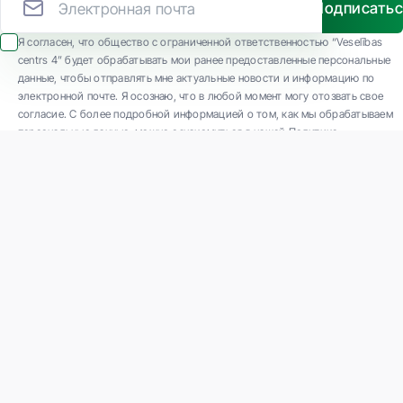
Подписать
Я согласен, что общество с ограниченной ответственностью “Veselības
centrs 4” будет обрабатывать мои ранее предоставленные персональные
данные, чтобы отправлять мне актуальные новости и информацию по
электронной почте. Я осознаю, что в любой момент могу отозвать свое
согласие. С более подробной информацией о том, как мы обрабатываем
персональные данные, можно ознакомиться в нашей Политике
конфиденциальности.
ООО "Veselības centrs 4" является одной из крупнейших частных
многопрофильных амбулаторных медицинских компаний в Латвии с 30-
летним опытом и технологически современным оборудованием. Основные
направления деятельности: разнообразная диагностика, полный спектр
лечения, современная реабилитация, концептуально новая профилактическая
и эстетическая медицина.
Связаться с нами