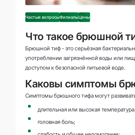
Частые вопросы
Филиалы
Цены
Что такое брюшной т
Брюшной тиф - это серьёзная бактериаль
употреблении загрязнённой воды или пищ
доступом к безопасной питьевой воде.
Каковы симптомы бр
Симптомы брюшного тифа могут развивать
длительная или высокая температура
головная боль;
слабость и общее недомогание;