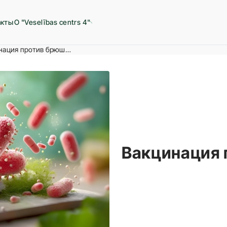
акты
О "Veselības centrs 4"
Вакцинация против брюшного тифа
Вакцинация 