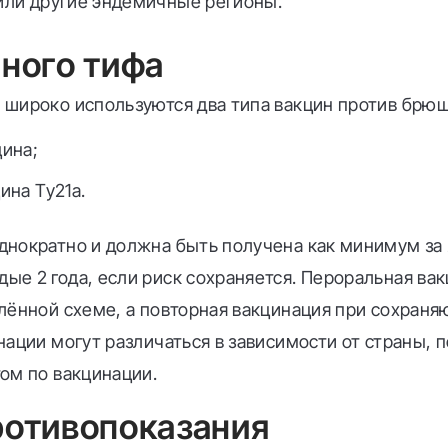
или другие эндемичные регионы.
ного тифа
 широко используются два типа вакцин против брюш
цина;
ина Ty21a.
нократно и должна быть получена как минимум за 2
е 2 года, если риск сохраняется. Пероральная вак
елённой схеме, а повторная вакцинация при сохран
нации могут различаться в зависимости от страны, 
ом по вакцинации.
ротивопоказания