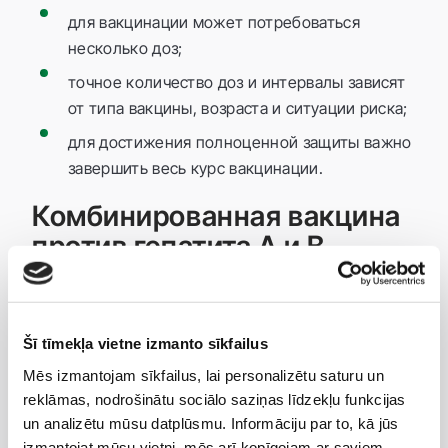
для вакцинации может потребоваться
несколько доз;
точное количество доз и интервалы зависят
от типа вакцины, возраста и ситуации риска;
для достижения полноценной защиты важно
завершить весь курс вакцинации.
Комбинированная вакцина
против гепатита A и B
В некоторых случаях можно рассмотреть
комбинированную вакцину против гепатита A и B,
особенно для путешественников или людей,
Šī tīmekļa vietne izmanto sīkfailus
которым необходима защита от обеих инфекций.
Mēs izmantojam sīkfailus, lai personalizētu saturu un
Это может быть удобным решением, если
reklāmas, nodrošinātu sociālo saziņas līdzekļu funkcijas
требуется более широкая профилактика
un analizētu mūsu datplūsmu. Informāciju par to, kā jūs
вирусных гепатитов.
izmantojat mūsu vietni, mēs arī kopīgojam ar saviem