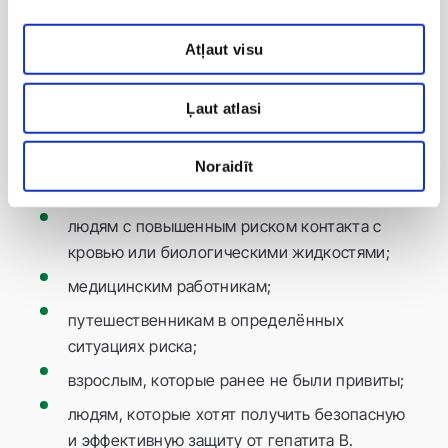
индивидуальных мер предосторожности
рекомендуется проконсультироваться с врачом
Atļaut visu
или специалистом по вакцинации.
Кому рекомендуется
Ļaut atlasi
вакцинация против
гепатита B?
Noraidīt
Вакцинация против гепатита B рекомендуется:
людям с повышенным риском контакта с
кровью или биологическими жидкостями;
медицинским работникам;
путешественникам в определённых
ситуациях риска;
взрослым, которые ранее не были привиты;
людям, которые хотят получить безопасную
и эффективную защиту от гепатита B.