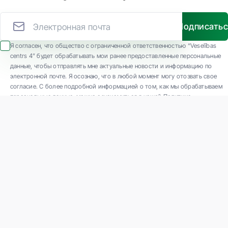
Подписать
Я согласен, что общество с ограниченной ответственностью “Veselības
centrs 4” будет обрабатывать мои ранее предоставленные персональные
данные, чтобы отправлять мне актуальные новости и информацию по
электронной почте. Я осознаю, что в любой момент могу отозвать свое
согласие. С более подробной информацией о том, как мы обрабатываем
персональные данные, можно ознакомиться в нашей Политике
конфиденциальности.
ООО "Veselības centrs 4" является одной из крупнейших частных
многопрофильных амбулаторных медицинских компаний в Латвии с 30-
летним опытом и технологически современным оборудованием. Основные
направления деятельности: разнообразная диагностика, полный спектр
лечения, современная реабилитация, концептуально новая профилактическая
и эстетическая медицина.