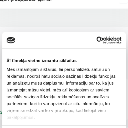
СПЕЦИАЛИСТЫ
Профессиональные и
Šī tīmekļa vietne izmanto sīkfailus
квалифицированные
Mēs izmantojam sīkfailus, lai personalizētu saturu un
reklāmas, nodrošinātu sociālo saziņas līdzekļu funkcijas
un analizētu mūsu datplūsmu. Informāciju par to, kā jūs
LV
izmantojat mūsu vietni, mēs arī kopīgojam ar saviem
Солвеига Залите
sociālās saziņas līdzekļu, reklamēšanas un analīzes
Офтальмолог
partneriem, kuri to var apvienot ar citu informāciju, ko
viņiem sniedzat vai ko viņi apkopo, kad lietojat viņu
Записаться на прием
pakalpojumus.