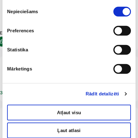
Piekrišanas
LV
Nepieciešams
Даце Маркевица
izvēle
Офтальмолог
Preferences
E-pieraksts.lv Доступна встреча:
17.09.2026
08:00
Электронная регистрация
Statistika
От 18 лет
LV
Mārketings
Майра Пастаре-Везе
Офтальмолог
Записаться на прием
Rādīt detalizēti
Atļaut visu
С рождения до 18 лет
LV
Анда Пуре
Офтальмолог
Ļaut atlasi