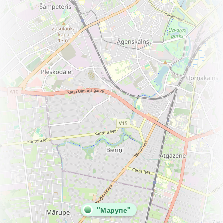
"Марупе"