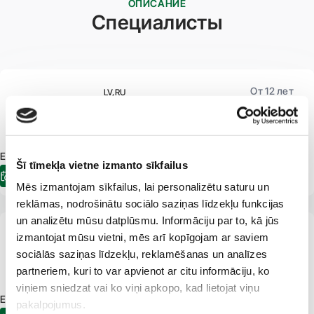
ОПИСАНИЕ
Специалисты
От 12 лет
LV
RU
Наталья Андреева
Гинеколог, акушер
E-pieraksts.lv Доступна встреча:
15.09.2026
13:20
Šī tīmekļa vietne izmanto sīkfailus
Электронная регистрация
Mēs izmantojam sīkfailus, lai personalizētu saturu un
reklāmas, nodrošinātu sociālo saziņas līdzekļu funkcijas
un analizētu mūsu datplūsmu. Informāciju par to, kā jūs
От 18 лет
LV
EN
RU
izmantojat mūsu vietni, mēs arī kopīgojam ar saviem
Анастасия Валюка
sociālās saziņas līdzekļu, reklamēšanas un analīzes
Хирург
Проктолог
Флеболог
partneriem, kuri to var apvienot ar citu informāciju, ko
viņiem sniedzat vai ko viņi apkopo, kad lietojat viņu
E-pieraksts.lv Доступна встреча:
11.08.2026
14:45
pakalpojumus.