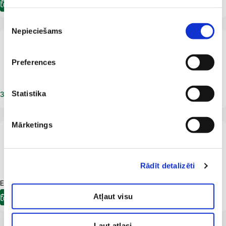
Электронная регистрация
Piekrišanas
Nepieciešams
izvēle
От 7 лет
LV
EN
RU
Агнесе Веилaнде
Preferences
Дерматолог
Венеролог
Statistika
Записаться на прием
Mārketings
От 18 лет
LV
EN
RU
Матисс Вецумниекс
Хирург
Rādīt detalizēti
E-pieraksts.lv Доступна встреча:
03.08.2026
11:00
Atļaut visu
Электронная регистрация
Ļaut atlasi