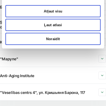
Балтийская Kлиника Bен
Atļaut visu
SIA «Veselības centrs 4» филиал «Diagnostikas
Ļaut atlasi
centrs»
Noraidīt
Клиника Парвентас
"Марупе"
Anti-Aging Institute
"Veselības centrs 4", ул. Кришьяня Барона, 117