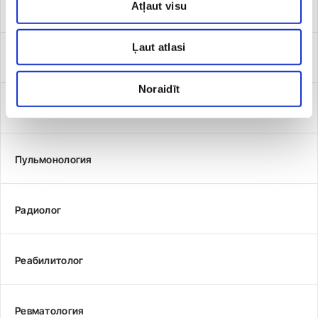
Atļaut visu
Психолог (клинический и психолог в области здоровья)
Ļaut atlasi
Психотерапевт
Noraidīt
Психотерапия и психиатрия
Пульмонология
Радиолог
Реабилитолог
Ревматология