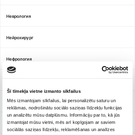
Неврология
Нейрохирург
Нефрология
Онколог
Šī tīmekļa vietne izmanto sīkfailus
Mēs izmantojam sīkfailus, lai personalizētu saturu un
Остеопатия
reklāmas, nodrošinātu sociālo saziņas līdzekļu funkcijas
un analizētu mūsu datplūsmu. Informāciju par to, kā jūs
izmantojat mūsu vietni, mēs arī kopīgojam ar saviem
Оториноларингология
sociālās saziņas līdzekļu, reklamēšanas un analīzes