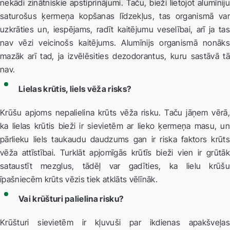
nekādi zinātniskie apstiprinājumi. Taču, bieži lietojot alumīniju
saturošus ķermeņa kopšanas līdzekļus, tas organismā var
uzkrāties un, iespējams, radīt kaitējumu veselībai, arī ja tas
nav vēzi veicinošs kaitējums. Alumīnijs organismā nonāks
mazāk arī tad, ja izvēlēsities dezodorantus, kuru sastāvā tā
nav.
Lielas krūtis, liels vēža risks?
Krūšu apjoms nepalielina krūts vēža risku. Taču jāņem vērā,
ka lielas krūtis bieži ir sievietēm ar lieko ķermeņa masu, un
pārlieku liels taukaudu daudzums gan ir riska faktors krūts
vēža attīstībai. Turklāt apjomīgās krūtīs bieži vien ir grūtāk
sataustīt mezglus, tādēļ var gadīties, ka lielu krūšu
īpašniecēm krūts vēzis tiek atklāts vēlīnāk.
Vai krūšturi palielina risku?
Krūšturi sievietēm ir kļuvuši par ikdienas apakšveļas