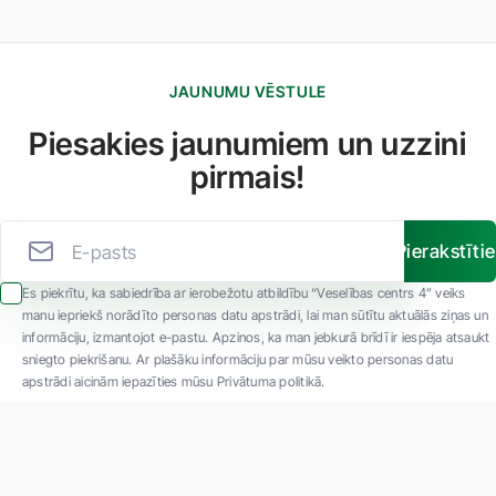
JAUNUMU VĒSTULE
Piesakies jaunumiem un uzzini
pirmais!
Pierakstīti
Es piekrītu, ka sabiedrība ar ierobežotu atbildību “Veselības centrs 4” veiks
manu iepriekš norādīto personas datu apstrādi, lai man sūtītu aktuālās ziņas un
informāciju, izmantojot e-pastu. Apzinos, ka man jebkurā brīdī ir iespēja atsaukt
sniegto piekrišanu. Ar plašāku informāciju par mūsu veikto personas datu
apstrādi aicinām iepazīties mūsu Privātuma politikā.
"SIA ''Veselības centrs 4'' ir viena no lielākajām privātajām daudzprofilu