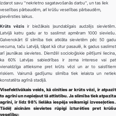
izdarot savu ''nekrietno sagatavošanās darbu'', un tas liek
veselības pārbaudēm, arī krūšu veselības pārbaudēm,
pievērsties laikus.
Krūts vēzis
ir biežākais ļaundabīgais audzējs sievietēm.
Latvijā katru gadu ar to saslimst apmēram 1000 sieviešu.
Galvenokārt šī slimība tiek atklāta sievietēm pēc 50 gadu
vecuma, taču Latvijā, tāpat kā citur pasaulē, ik gadus saslimst
arī jaunākas sievietes. Diemžēl socioloģiskie pētījumi liecina,
ka 60% Latvijas sabiedrības ir zema interese vai pat
vienaldzīga attieksme pret krūts vēzi un ar to saistītiem
riskiem. Vairumā gadījumu slimība tiek ielaista un netiek
konstatēta agrīnā stadijā.
Visefektīvākais veids, kā cīnīties ar krūts vēzi, ir atpazīt
to agrīni un nepieļaut tā attīstību. Ja slimība tiek atpazīta
agrīni, ir līdz 98% lielāka iespēja veiksmīgi izveseļoties.
Tādēļ aicinām sievietes rūpīgi izturēties pret krūšu
veselību: