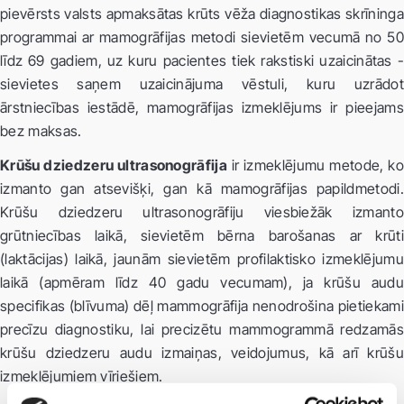
pievērsts valsts apmaksātas krūts vēža diagnostikas skrīninga
programmai ar mamogrāfijas metodi sievietēm vecumā no 50
līdz 69 gadiem, uz kuru pacientes tiek rakstiski uzaicinātas -
sievietes saņem uzaicinājuma vēstuli, kuru uzrādot
ārstniecības iestādē, mamogrāfijas izmeklējums ir pieejams
bez maksas.
Krūšu dziedzeru ultrasonogrāfija
ir izmeklējumu metode, ko
izmanto gan atsevišķi, gan kā mamogrāfijas papildmetodi.
Krūšu dziedzeru ultrasonogrāfiju viesbiežāk izmanto
grūtniecības laikā, sievietēm bērna barošanas ar krūti
(laktācijas) laikā, jaunām sievietēm profilaktisko izmeklējumu
laikā (apmēram līdz 40 gadu vecumam), ja krūšu audu
specifikas (blīvuma) dēļ mammogrāfija nenodrošina pietiekami
precīzu diagnostiku, lai precizētu mammogrammā redzamās
krūšu dziedzeru audu izmaiņas, veidojumus, kā arī krūšu
izmeklējumiem vīriešiem.