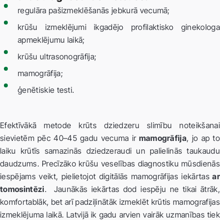
regulāra pašizmeklēšanās jebkurā vecumā;
krūšu izmeklējumi ikgadējo profilaktisko ginekologa
apmeklējumu laikā;
krūšu ultrasonogrāfija;
mamogrāfija;
ģenētiskie testi.
Efektīvākā metode krūts dziedzeru slimību noteikšanai
sievietēm pēc 40–45 gadu vecuma ir
mamogrāfija
, jo ap to
laiku krūtīs samazinās dziedzeraudi un palielinās taukaudu
daudzums. Precīzāko krūšu veselības diagnostiku mūsdienās
iespējams veikt, pielietojot digitālās mamogrāfijas iekārtas
ar
tomosintēzi
. Jaunākās iekārtas dod iespēju ne tikai ātrāk,
komfortablāk, bet arī padziļinātāk izmeklēt krūtis mamografijas
izmeklējuma laikā. Latvijā ik gadu arvien vairāk uzmanības tiek