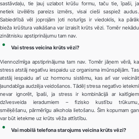
sastāvdaļu, tie ļauj uzlabot krūšu formu, taču tie, īpaši, ja
netiek izvēlēts pareizs izmērs, visai cieši saspiež audus.
Sabiedrībā vēl joprojām ļoti noturīgs ir viedoklis, ka pārāk
bieža krūštura valkāšana var izraisīt krūts vēzi. Tomēr nekādu
zinātnisku apstiprinājumu tam nav.
Vai stress veicina krūts vēzi?
Viennozīmīga apstiprinājuma tam nav. Tomēr jāņem vērā, ka
stress atstāj negatīvu iespaidu uz organisma imūnspējām. Tas
atstāj iespaidu arī uz hormonu sistēmu, kas arī var veicināt
ļaundabīga audzēja veidošanos. Tādēļ stresa negatīvo ietekmi
nevar ignorēt, īpaši, ja stress ir kombinācijā ar kaitīgiem
dzīvesveida ieradumiem – fizisko kustību trūkumu,
smēķēšanu, pārmērīgu alkohola lietošanu. Šim kopumam gan
var būt ietekme uz krūts vēža attīstību.
Vai mobilā telefona starojums veicina krūts vēzi?