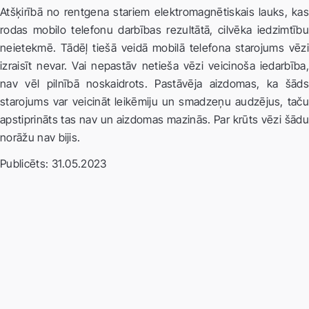
Atšķirībā no rentgena stariem elektromagnētiskais lauks, kas
rodas mobilo telefonu darbības rezultātā, cilvēka iedzimtību
neietekmē. Tādēļ tiešā veidā mobilā telefona starojums vēzi
izraisīt nevar. Vai nepastāv netieša vēzi veicinoša iedarbība,
nav vēl pilnībā noskaidrots. Pastāvēja aizdomas, ka šāds
starojums var veicināt leikēmiju un smadzeņu audzējus, taču
apstiprināts tas nav un aizdomas mazinās. Par krūts vēzi šādu
norāžu nav bijis.
Publicēts: 31.05.2023