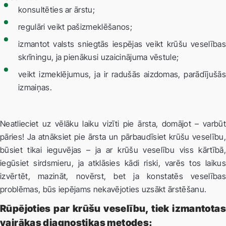
konsultēties ar ārstu;
regulāri veikt pašizmeklēšanos;
izmantot valsts sniegtās iespējas veikt krūšu veselības
skrīningu, ja pienākusi uzaicinājuma vēstule;
veikt izmeklējumus, ja ir radušās aizdomas, parādījušās
izmaiņas.
Neatlieciet uz vēlāku laiku vizīti pie ārsta, domājot – varbūt
pāries! Ja atnāksiet pie ārsta un pārbaudīsiet krūšu veselību,
būsiet tikai ieguvējas – ja ar krūšu veselību viss kārtībā,
iegūsiet sirdsmieru, ja atklāsies kādi riski, varēs tos laikus
izvērtēt, mazināt, novērst, bet ja konstatēs veselības
problēmas, būs iepējams nekavējoties uzsākt ārstēšanu.
Rūpējoties par krūšu veselību, tiek izmantotas
vairākas diagnostikas metodes: