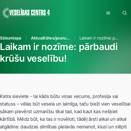
Sākumlapa
Aktualitātes/jaunumi
Laikam ir nozīme: pārbaudi krūšu veselību!
Laikam ir nozīme: pārbaudi
krūšu veselību!
Katra sieviete - lai kāds būtu viņas vecums, profesija vai
statuss – vēlas būt vesela un laimīga, taču bieži vien veselībai
sākam pievērst uzmanību tikai tad, kad kaut kas nešķiet
kārtībā. Mēdz būt, ka tas ir novēloti, tādēļ ārsti atkal un atkal
atgādina: daudzas slimības pielavās nemanot, klusi un slēpti