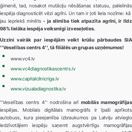
ģimenē, tad, nosakot mutāciju nēsāšanas statusu, palielinās
iespēja diagnosticēt vēzi agrīni. Un tam ir ļoti liela nozīme: kā
jau iepriekš minēts
- ja slimība tiek atpazīta agrīni, ir līdz
98% lielāka iespēja veiksmīgi izveseļoties.
Uzzini vairāk par iespējām veikt krūšu pārbaudes SIA
''Veselības centrs 4'', tā filiālēs un grupas uzņēmumos!
www.vc4.lv
www.vc4diagnostikascentrs.lv
www.capitalclinicriga.lv
www.vizualadiagnostika.lv
''Veselības centrs 4'' nodrošina arī
mobilās mamogrāfijas
iespējas. Mobilais digitālais mamogrāfs ir īpaši aprīkots
autobuss, kura pieejamība izbraukumos pa Latviju atvieglo
iedzīvotājiem iespēju saņemt augstvērtīgu mamogrāfijas