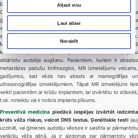
bijusi terapijas efektivitāte.
Atļaut visu
Otra liela grupa pacientu, kam vajadzētu veikt MR krūtīm - ja
ģenētiski konstatēts BRCA1 vai BRCA2 gēns, kas nozīmē, ka
Ļaut atlasi
vēzis varētu tikt ''pārmantots'' - šādā gadījumā arī jaunām
sievietēm būtu labi profilaktiskos nolūkos veikt izmeklējumu.
Noraidīt
MR izmeklējums būtu jāveic arī, lai izvērtētu rētas, ja iepriekš
krūts vēzis jau ārstēts, un nepieciešams izvērtēt iespējamu
atkārtotu audzēja augšanu. Pacientiem, kuriem ir atrastas
metastāzes padušu limfmezglos, MR izmeklējums veicams,
gadījumos, kad vēzis nav atrasts ar mamogrāfijas un
ultrasonogrāfijas izmeklējumiem. Tāpat MR izmeklējumi tiek
veikti pacientēm ar krūšu implantiem, lai izvērtētu to stāvokli,
t.sk. noteiktu vai ir noticis implanta plīsums.
Preventīvā medicīna
piedāvā iespējas izvērtēt iedzimta
krūts vēža riskus, veicot DNS testus. Ģenētiskie testi
ļau
uzzināt, vai ģimenes audzēju vēsture ir saistīta ar pārmantotu
variāciju vēža gēnā. Ja ir aizdomas par pārmantotu vēzi