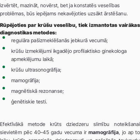
izvērtēt, mazināt, novērst, bet ja konstatēs veselības
problēmas, būs iepējams nekavējoties uzsākt ārstēšanu.
Rūpējoties par krūšu veselību, tiek izmantotas vairākas
diagnostikas metodes:
regulāra pašizmeklēšanās jebkurā vecumā;
krūšu izmeklējumi ikgadējo profilaktisko ginekologa
apmeklējumu laikā;
krūšu ultrasonogrāfija;
mamogrāfija;
magnētiskā rezonanse;
ģenētiskie testi.
Efektīvākā metode krūts dziedzeru slimību noteikšanai
sievietēm pēc 40–45 gadu vecuma ir
mamogrāfija
, jo ap to