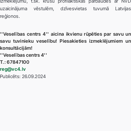
izmeklējumu, t.sk. krūšu profilaktiskās pārbaudes ar NVD
uzaicinājuma vēstulēm, dzīvesvietas tuvumā Latvijas
reģionos.
''Veselības centrs 4'' aicina ikvienu rūpēties par savu un
savu tuvinieku veselību! Piesakieties izmeklējumiem un
konsultācijām!
''Veselības centrs 4''
T.: 67847100
reg@vc4.lv
Publicēts: 26.09.2024