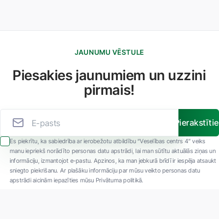
JAUNUMU VĒSTULE
Piesakies jaunumiem un uzzini
pirmais!
Pierakstīti
Es piekrītu, ka sabiedrība ar ierobežotu atbildību “Veselības centrs 4” veiks
manu iepriekš norādīto personas datu apstrādi, lai man sūtītu aktuālās ziņas un
informāciju, izmantojot e-pastu. Apzinos, ka man jebkurā brīdī ir iespēja atsaukt
sniegto piekrišanu. Ar plašāku informāciju par mūsu veikto personas datu
apstrādi aicinām iepazīties mūsu Privātuma politikā.