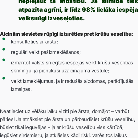
nepieļaut tā attīstību. Ja slimība tiek
atpazīta agrīni, ir līdz 98% lielāka iespēja
veiksmīgi izveseļoties.
Aicinām sievietes rūpīgi izturēties pret krūšu veselību:
konsultēties ar ārstu;
regulāri veikt pašizmeklēšanos;
izmantot valsts sniegtās iespējas veikt krūšu veselības
skrīningu, ja pienākusi uzaicinājuma vēstule;
veikt izmeklējumus, ja ir radušās aizdomas, parādījušās
izmaiņas.
Neatlieciet uz vēlāku laiku vizīti pie ārsta, domājot – varbūt
pāries! Ja atnāksiet pie ārsta un pārbaudīsiet krūšu veselību,
būsiet tikai ieguvējas – ja ar krūšu veselību viss kārtībā,
iegūsiet sirdsmieru, ja atklāsies kādi riski, varēs tos laikus