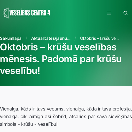
Sākumlapa
Aktualitātes/jaunumi
Oktobris – krūšu veselības mēnesis. Padomā par krūšu veselību!
Oktobris – krūšu veselības
mēnesis. Padomā par krūšu
veselību!
Vienalga, kāds ir tavs vecums, vienalga, kāda ir tava profesija,
vienalga, cik laimīga esi šobrīd, atceries par sava sievišķības
simbola – krūšu - veselību!