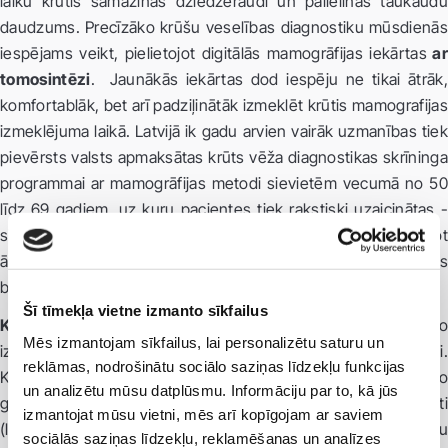
laiku krūtīs samazinās dziedzeraudi un palielinās taukaudu
daudzums. Precīzāko krūšu veselības diagnostiku mūsdienās
iespējams veikt, pielietojot digitālās mamogrāfijas iekārtas
ar
tomosintēzi
. Jaunākās iekārtas dod iespēju ne tikai ātrāk,
komfortablāk, bet arī padziļinātāk izmeklēt krūtis mamografijas
izmeklējuma laikā. Latvijā ik gadu arvien vairāk uzmanības tiek
pievērsts valsts apmaksātas krūts vēža diagnostikas skrīninga
programmai ar mamogrāfijas metodi sievietēm vecumā no 50
līdz 69 gadiem, uz kuru pacientes tiek rakstiski uzaicinātas -
sievietes saņem uzaicinājuma vēstuli, kuru uzrādot
ārstniecības iestādē, mamogrāfijas izmeklējums ir pieejams
bez maksas.
Šī tīmekļa vietne izmanto sīkfailus
Krūšu dziedzeru ultrasonogrāfija
ir izmeklējumu metode, ko
Mēs izmantojam sīkfailus, lai personalizētu saturu un
izmanto gan atsevišķi, gan kā mamogrāfijas papildmetodi.
reklāmas, nodrošinātu sociālo saziņas līdzekļu funkcijas
Krūšu dziedzeru ultrasonogrāfiju viesbiežāk izmanto
un analizētu mūsu datplūsmu. Informāciju par to, kā jūs
grūtniecības laikā, sievietēm bērna barošanas ar krūti
izmantojat mūsu vietni, mēs arī kopīgojam ar saviem
(laktācijas) laikā, jaunām sievietēm profilaktisko izmeklējumu
sociālās saziņas līdzekļu, reklamēšanas un analīzes