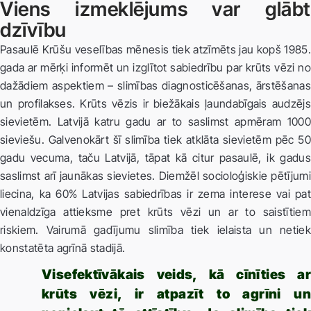
Viens izmeklējums var glābt
dzīvību
Pasaulē Krūšu veselības mēnesis tiek atzīmēts jau kopš 1985.
gada ar mērķi informēt un izglītot sabiedrību par krūts vēzi no
dažādiem aspektiem – slimības diagnosticēšanas, ārstēšanas
un profilakses. Krūts vēzis ir biežākais ļaundabīgais audzējs
sievietēm. Latvijā katru gadu ar to saslimst apmēram 1000
sieviešu. Galvenokārt šī slimība tiek atklāta sievietēm pēc 50
gadu vecuma, taču Latvijā, tāpat kā citur pasaulē, ik gadus
saslimst arī jaunākas sievietes. Diemžēl socioloģiskie pētījumi
liecina, ka 60% Latvijas sabiedrības ir zema interese vai pat
vienaldzīga attieksme pret krūts vēzi un ar to saistītiem
riskiem. Vairumā gadījumu slimība tiek ielaista un netiek
konstatēta agrīnā stadijā.
Visefektīvākais veids, kā cīnīties ar
krūts vēzi, ir atpazīt to agrīni un