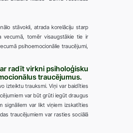
lo stāvokli, atrada korelāciju starp
a vecumā, tomēr visaugstākie tie ir
 vecumā psihoemocionālie traucējumi,
ar radīt virkni psiholoģisku
emocionālus traucējumus.
 izteiktu trauksmi. Viņi var baidīties
ucējumiem var būt grūti iegūt draugus
m signāliem var likt viņiem izskatīties
lodas traucējumiem var rasties sociālā