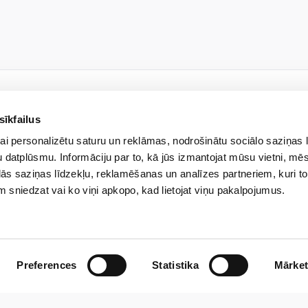
sīkfailus
JAUNUMU VĒSTULE
ai personalizētu saturu un reklāmas, nodrošinātu sociālo saziņas 
kies jaunumiem un uzzini pi
 datplūsmu. Informāciju par to, kā jūs izmantojat mūsu vietni, mēs
ās saziņas līdzekļu, reklamēšanas un analīzes partneriem, kuri to
em sniedzat vai ko viņi apkopo, kad lietojat viņu pakalpojumus.
drība ar ierobežotu atbildību “Veselības centrs 4” veiks manu iepriekš norādīto perso
un informāciju, izmantojot e-pastu. Apzinos, ka man jebkurā brīdī ir iespēja atsaukt s
Preferences
Statistika
Mārket
ar mūsu veikto personas datu apstrādi aicinām iepazīties mūsu Privātuma politikā.