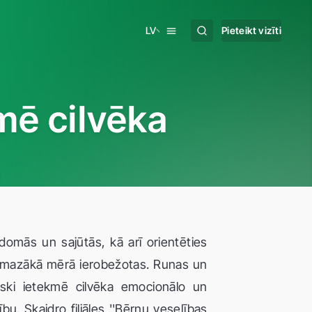
LV
Pieteikt vizīti
mē cilvēka
 domās un sajūtās, kā arī orientēties
ai mazākā mērā ierobežotas. Runas un
iski ietekmē cilvēka emocionālo un
bu. Skaidro filiāles ''Bērnu veselības