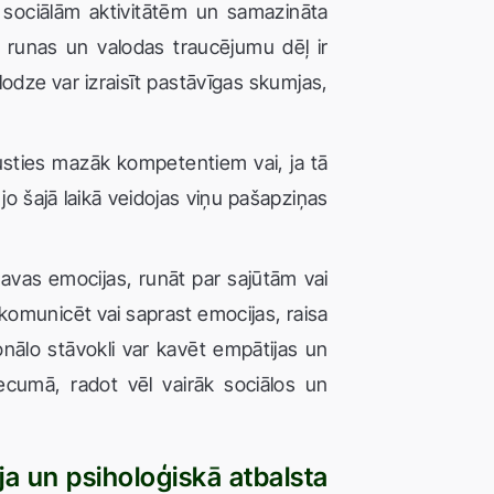
o sociālām aktivitātēm un samazināta
 runas un valodas traucējumu dēļ ir
odze var izraisīt pastāvīgas skumjas,
 justies mazāk kompetentiem vai, ja tā
jo šajā laikā veidojas viņu pašapziņas
savas emocijas, runāt par sajūtām vai
 komunicēt vai saprast emocijas, raisa
nālo stāvokli var kavēt empātijas un
vecumā, radot vēl vairāk sociālos un
ja un psiholoģiskā atbalsta