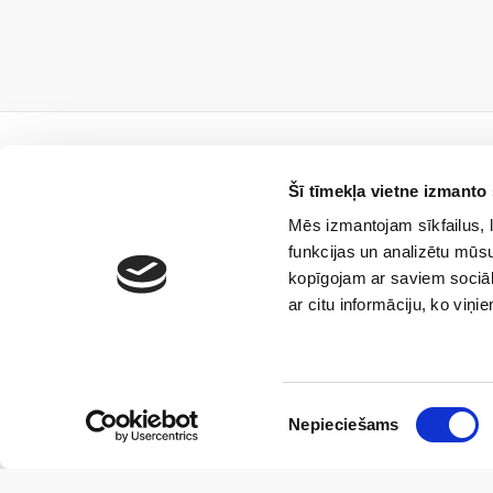
Šī tīmekļa vietne izmanto 
Mēs izmantojam sīkfailus, l
Piesa
funkcijas un analizētu mūsu
kopīgojam ar saviem sociāl
ar citu informāciju, ko viņi
Es piekrītu, ka sabie
Piekrišanas
sūtītu aktuālās ziņas 
Nepieciešams
izvēle
plašāku informāciju p