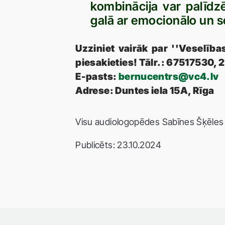
kombinācija var palīdz
galā ar emocionālo un s
Uzziniet vairāk par ''Veselība
piesakieties! Tālr.: 67517530,
E-pasts:
bernucentrs@vc4.lv
Adrese: Duntes iela 15A, Rīga
Visu audiologopēdes Sabīnes Šķēles s
Publicēts: 23.10.2024