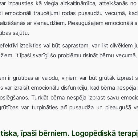
r izpausties kā viegla aizkaitināmība, atteikšanās n
kti emocionāli traucējumi rodas pusaudžu vecumā, kad
alizēšanās ar vienaudžiem. Pieaugušajiem emocionālā sl
ības sajūtu.
fektīvi izteikties vai būt saprastam, var likt cilvēkiem
iem. It īpaši svarīgi šo problēmu risināt bērnu vecumā, 
m ir grūtības ar valodu, viņiem var būt grūtāk izprast 
as var izraisīt emocionālu disfunkciju, kad bērna nespēja
oslēgšanos. Turklāt bērna nespēja izprast savu emocio
 grūtības var turpināties arī pusaudža un pieaugušā 
tiska, īpaši bērniem. Logopēdiskā terapi