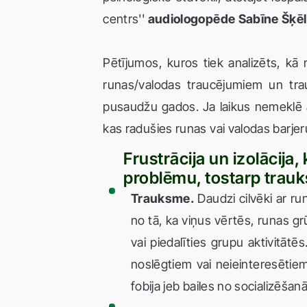
centrs''
audiologopēde Sabīne Šķē
Pētījumos, kuros tiek analizēts, kā
runas/valodas traucējumiem un trau
pusaudžu gados. Ja laikus nemeklē a
kas radušies runas vai valodas barjeru
Frustrācija un izolācija,
problēmu, tostarp trau
Trauksme.
Daudzi cilvēki ar run
no tā, ka viņus vērtēs, runas g
vai piedalīties grupu aktivitātēs
noslēgtiem vai neieinteresētiem,
fobija jeb bailes no socializēšanā