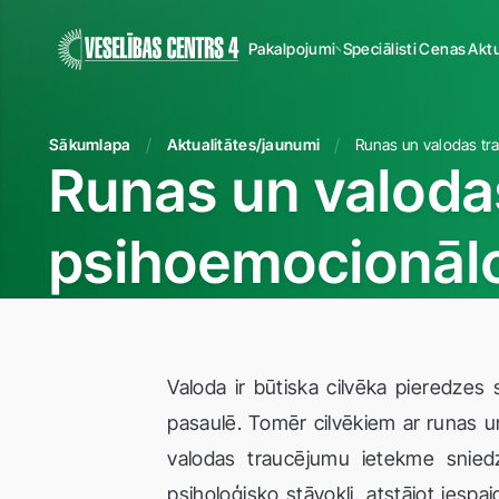
Pakalpojumi
Speciālisti
Cenas
Aktu
Sākumlapa
Aktualitātes/jaunumi
Runas un valoda
psihoemocionālo
Valoda ir būtiska cilvēka pieredzes 
pasaulē. Tomēr cilvēkiem ar runas u
valodas traucējumu ietekme sniedz
psiholoģisko stāvokli, atstājot iespa