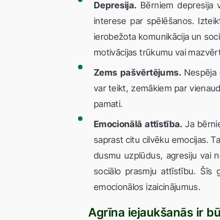
Depresija.
Bērniem depresija va
interese par spēlēšanos. Iztei
ierobežota komunikācija un soci
motivācijas trūkumu vai mazvērt
Zems pašvērtējums.
Nespēja e
var teikt, zemākiem par vienaudž
pamati.
Emocionālā attīstība.
Ja bērnie
saprast citu cilvēku emocijas. T
dusmu uzplūdus, agresiju vai n
sociālo prasmju attīstību. Šīs
emocionālos izaicinājumus.
Agrīna iejaukšanās ir bū