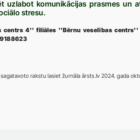
ēt uzlabot komunikācijas prasmes un at
ociālo stresu.
s centrs 4'' filiāles ''Bērnu veselības centrs
 29188623
agatavoto rakstu lasiet žurnāla ārsts.lv 2024. gada ok