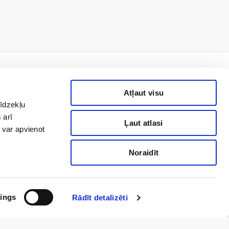
Atļaut visu
līdzekļu
rmais!
 arī
Ļaut atlasi
 var apvienot
Noraidīt
Pierakstīties
nas datu apstrādi, lai man
niegto piekrišanu. Ar
ings
Rādīt detalizēti