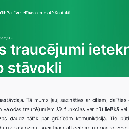
āli
Par "Veselības centrs 4"
Kontakti
Runas un valodas traucējumi ietekmē cilvēka psihoemocionālo stāvokli
s traucējumi ietek
 stāvokli
sastāvdaļa. Tā mums ļauj sazināties ar citiem, dalīties
n valodas traucējumiem šīs funkcijas var būt lielākā v
as daudz tālāk par grūtībām komunikācijā. Tie būt
idu uz pašapziņu, sociālajām attiecībām un garīgo veselī