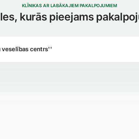
KLĪNIKAS AR LABĀKAJIEM PAKALPOJUMIEM
iāles, kurās pieejams pakalpo
u veselības centrs''