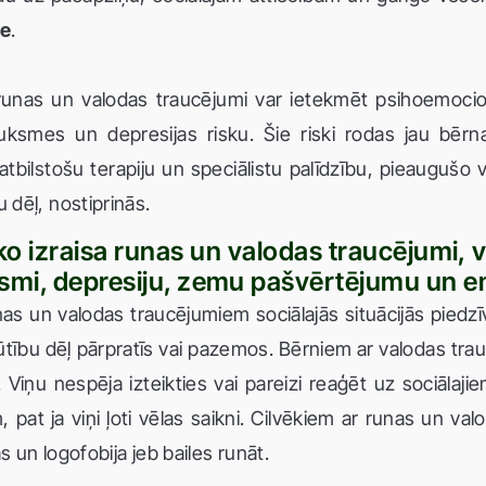
le
.
 runas un valodas traucējumi var ietekmēt psihoemocionā
ksmes un depresijas risku. Šie riski rodas jau bērn
tbilstošu terapiju un speciālistu palīdzību, pieaugušo
 dēļ, nostiprinās.
 ko izraisa runas un valodas traucējumi, v
ksmi, depresiju, zemu pašvērtējumu un 
as un valodas traucējumiem sociālajās situācijās piedzīvo
rūtību dēļ pārpratīs vai pazemos. Bērniem ar valodas tra
. Viņu nespēja izteikties vai pareizi reaģēt uz sociālajie
 pat ja viņi ļoti vēlas saikni. Cilvēkiem ar runas un va
s un logofobija jeb bailes runāt.