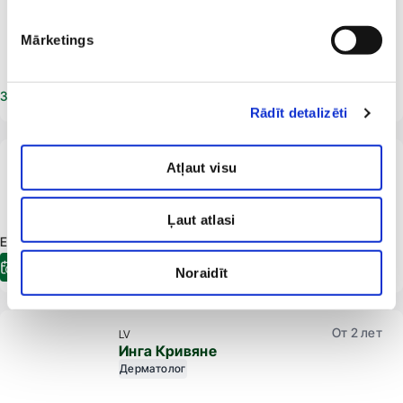
C трёхмесячного возраста
LV
Ласма Калнберза
Mārketings
Дерматолог
Трихолог
Записаться на прием
Rādīt detalizēti
От 2 лет
LV
Atļaut visu
Линда Каптейне-Вейта
Дерматолог
Ļaut atlasi
E-pieraksts.lv Доступна встреча:
03.09.2026
13:40
Электронная регистрация
Noraidīt
От 2 лет
LV
Инга Кривяне
Дерматолог