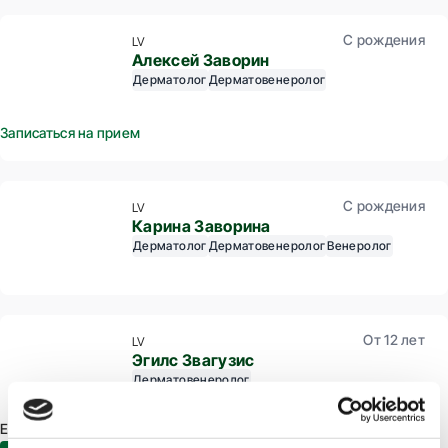
С рождения
LV
Алексей Заворин
Дерматолог
Дерматовенеролог
Записаться на прием
С рождения
LV
Карина Заворина
Дерматолог
Дерматовенеролог
Венеролог
От 12 лет
LV
Эгилс Звагузис
Дерматовенеролог
E-pieraksts.lv Доступна встреча:
30.07.2026
08:00