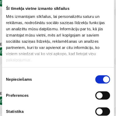
Электронная регистрация
Šī tīmekļa vietne izmanto sīkfailus
Mēs izmantojam sīkfailus, lai personalizētu saturu un
От 5 лет
LV
reklāmas, nodrošinātu sociālo saziņas līdzekļu funkcijas
Сандра Земвалде
un analizētu mūsu datplūsmu. Informāciju par to, kā jūs
Дерматолог
Дерматовенеролог
izmantojat mūsu vietni, mēs arī kopīgojam ar saviem
sociālās saziņas līdzekļu, reklamēšanas un analīzes
E-pieraksts.lv Доступна встреча:
05.08.2026
13:20
partneriem, kuri to var apvienot ar citu informāciju, ko
Электронная регистрация
viņiem sniedzat vai ko viņi apkopo, kad lietojat viņu
pakalpojumus.
От 7 лет
LV
Piekrišanas
Елена Исаева
Nepieciešams
izvēle
Дерматолог
E-pieraksts.lv Доступна встреча:
02.09.2026
14:30
Preferences
Электронная регистрация
Statistika