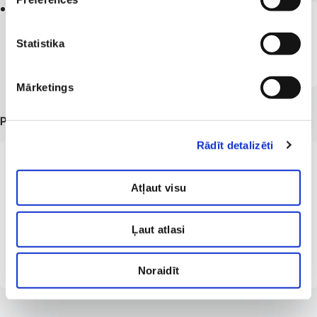
2001
Latvijas Medicīnas akadēmija (tagad Rīgas
Statistika
Stradiņa universitāte)
Ieguvusi ārsta grādu
Mārketings
Papildu informācija
Rādīt detalizēti
Latvijas Pieaugušo reimatoloģijas biedrības valdes locekle
Atļaut visu
Latvijas Pieaugušo reimatoloģijas biedrības sertifikācijas
komisijas sekretāre
Internistu biedrības biedre
Ļaut atlasi
Latvijas Ārstu biedrības biedre
Noraidīt