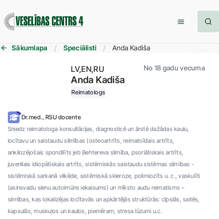
Sākumlapa
Speciālisti
Anda Kadiša
No 18 gadu vecuma
LV
EN
RU
Anda Kadiša
Reimatologs
Dr.med., RSU docente
Sniedz reimatologa konsultācijas, diagnosticē un ārstē dažādas kaulu,
locītavu un saistaudu slimības (osteoartrīts, reimatoīdais artrīts,
ankilozējošais spondilīts jeb Behtereva slimība, psoriātiskais artrīts,
juvenilais idiopātiskais artrīts, sistēmiskās saistaudu sistēmas slimības -
sistēmiskā sarkanā vilkēde, sistēmiskā skleroze, polimiozīts u. c., vaskulīti
(asinsvadu sienu autoimūns iekaisums) un mīksto audu reimatisms –
slimības, kas lokalizējas locītavās un apkārtējās struktūrās: cīpslās, saitēs,
kapsulās, muskuļos un kaulos, piemēram, stresa lūzumi u.c.