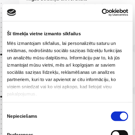
Ieguvusi medicīnas doktora grādu, aizstāvot
promocijas darbu "Latentas/persistentas parvovīrusa
b19, hhv-6 un hhv-7 infekcijas iesaiste reimatoīdā
artrīta etiopatogenezē un saistība ar klīnisko un
Šī tīmekļa vietne izmanto sīkfailus
radioloģisko atradi"
Mēs izmantojam sīkfailus, lai personalizētu saturu un
reklāmas, nodrošinātu sociālo saziņas līdzekļu funkcijas
2009
un analizētu mūsu datplūsmu. Informāciju par to, kā jūs
Rīgas Stradiņa universitāte
izmantojat mūsu vietni, mēs arī kopīgojam ar saviem
Absolvējusi rezidentūru reimatoloģijā, ieguvusi
sociālās saziņas līdzekļu, reklamēšanas un analīzes
reimatologa sertifikātu
partneriem, kuri to var apvienot ar citu informāciju, ko
viņiem sniedzat vai ko viņi apkopo, kad lietojat viņu
pakalpojumus.
2006
Rīgas Stradiņa universitāte
Piekrišanas
Absolvējusi rezidentūru internaja medicīnā, Ieguvusi
Nepieciešams
izvēle
internista sertifikātu
Preferences