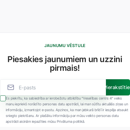
JAUNUMU VĒSTULE
Piesakies jaunumiem un uzzini
pirmais!
Pierakstīti
Es piekrītu, ka sabiedrība ar ierobežotu atbildību “Veselības centrs 4” veiks
manu iepriekš norādīto personas datu apstrādi, lai man sūtītu aktuālās ziņas un
informāciju, izmantojot e-pastu. Apzinos, ka man jebkurā brīdī ir iespēja atsaukt
sniegto piekrišanu. Ar plašāku informāciju par mūsu veikto personas datu
apstrādi aicinām iepazīties mūsu Privātuma politikā.