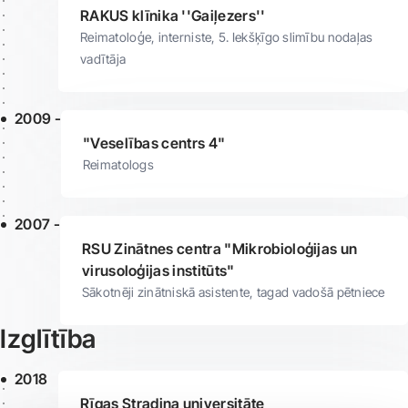
RAKUS klīnika ''Gaiļezers''
Reimatoloģe, interniste, 5. Iekšķīgo slimību nodaļas
vadītāja
2009 -
"Veselības centrs 4"
Reimatologs
2007 -
RSU Zinātnes centra "Mikrobioloģijas un
virusoloģijas institūts"
Sākotnēji zinātniskā asistente, tagad vadošā pētniece
Izglītība
2018
Rīgas Stradiņa universitāte