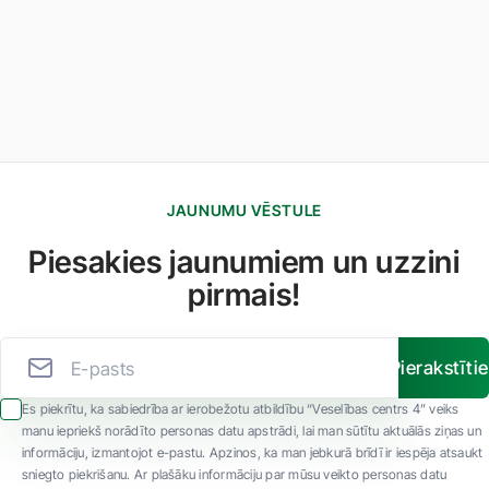
JAUNUMU VĒSTULE
Piesakies jaunumiem un uzzini
pirmais!
Pierakstīti
Es piekrītu, ka sabiedrība ar ierobežotu atbildību “Veselības centrs 4” veiks
manu iepriekš norādīto personas datu apstrādi, lai man sūtītu aktuālās ziņas un
informāciju, izmantojot e-pastu. Apzinos, ka man jebkurā brīdī ir iespēja atsaukt
sniegto piekrišanu. Ar plašāku informāciju par mūsu veikto personas datu