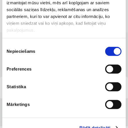
izmantojat mūsu vietni, mēs arī kopīgojam ar saviem
sociālās saziņas līdzekļu, reklamēšanas un analīzes
partneriem, kuri to var apvienot ar citu informāciju, ko
viņiem sniedzat vai ko viņi apkopo, kad lietojat viņu
pakalpojumus.
Piekrišanas
KLĪNIKAS AR LABĀKAJIEM PAKALPOJUMIEM
Nepieciešams
Filiāles, kurās pieejams
izvēle
pakalpojums
Preferences
SIA ''Veselības centrs 4'' Estētiskās medicīnas
Statistika
klīnika ''4. Dimensija''
Mārketings
Rādīt detalizēti