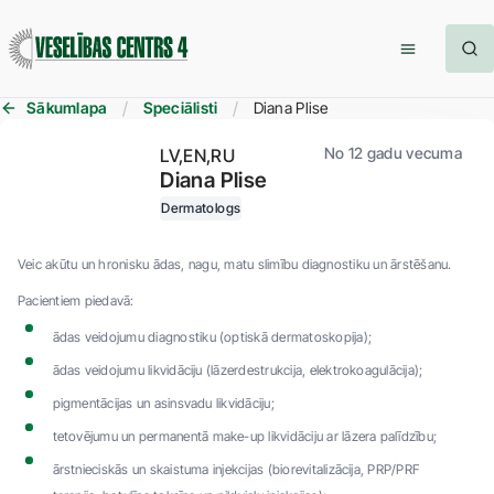
Sākumlapa
Speciālisti
Diana Plise
No 12 gadu vecuma
LV
EN
RU
Diana Plise
Dermatologs
Veic akūtu un hronisku ādas, nagu, matu slimību diagnostiku un ārstēšanu.
Pacientiem piedavā:
ādas veidojumu diagnostiku (optiskā dermatoskopija);
ādas veidojumu likvidāciju (lāzerdestrukcija, elektrokoagulācija);
pigmentācijas un asinsvadu likvidāciju;
tetovējumu un permanentā make-up likvidāciju ar lāzera palīdzību;
ārstnieciskās un skaistuma injekcijas (biorevitalizācija, PRP/PRF