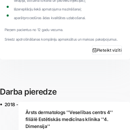
terapija, botulīna toksīna un pildvielu injekcijas);
lāzerepilāciju liekā apmatojuma mazināšanai;
aparātprocedūras ādas kvalitātes uzlabošanai.
Pieņem pacientus no 12 gadu vecuma.
Sniedz apdrošināšanas kompāniju apmaksātus un maksas pakalpojumus.
Pieteikt vizīti
Darba pieredze
2018 -
Ārsts dermatologs ''Veselības centrs 4''
filiālē Estētiskās medicīnas klīnika ''4.
Dimensija''