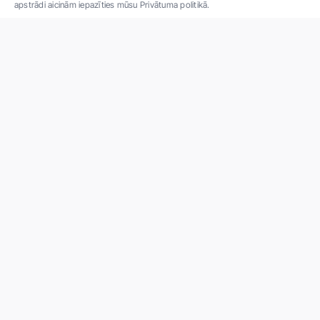
apstrādi aicinām iepazīties mūsu Privātuma politikā.
"SIA ''Veselības centrs 4'' ir viena no lielākajām privātajām daudzprofilu
ambulatorajām medicīnas kompānijām Latvijā ar 30 gadu pieredzi un tehnoloģiski
modernāko aprīkojumu. Galvenie darbības virzieni - daudzveidīga diagnostika, pilna
spektra ārstēšana, mūsdienīga rehabilitācija, jauna koncepta preventīvā un estētiskā
medicīna."
Par uzņēmumu
Projekti
Vakances
Privātuma politika
Par "Veselības centrs 4"
Kontakti
Iepirkumi