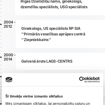
Rīgas Dzemdību nams, ginekologs,
dzemdību speciālists, USG speciālists
2004 -
2012
Ginekologs, US speciālists RP SIA
''Primārās veselības aprūpes centrā
''Ziepniekkalns''
2000 -
2014
Galvenā ārste LAGS-CENTRS
2012
ginekologs, dzemdību speciālists, US
speciālists Rīgas 2. slimnīcā
Šī tīmekļa vietne izmanto sīkfailus
2015
Mēs izmantojam sīkfailus, lai personalizētu saturu un