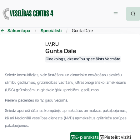
Sākumlapa
Speciālisti
Gunta Dāle
LV
RU
Gunta Dāle
Ginekologs, dzemdību speciālists
Vecmāte
Sniedz konsultācijas, veic ārstēšanu un dinamisko novērošanu sieviešu
slimību gadījumos, grūtniecības vadīšanu, ultrasonogrāfisko izmeklēšanu
(USG) grūtniecēm un ginekoloģisku problēmu gadījumos.
Pieņem pacientes no 12 gadu vecuma.
Sniedz apdrošināšanas kompāniju apmaksātus un maksas pakalpojumus,
kā arī Nacionālā veselības dienesta (NVD) apmaksātus grūtnieču aprūpes
pakalpojumus.
E-pieraksts
Pieteikt vizīti