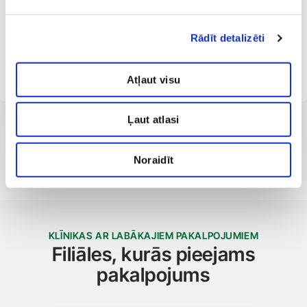
Latvijas Ginekologu un dzemdību speciālistu asociācijas
biedre
Rādīt detalizēti
Ginekoloģiskās US sekcijas biedre
Latvijas Ginekoloģiskās endoskopijas asociācijas locekle
Atļaut visu
Ļaut atlasi
Noraidīt
KLĪNIKAS AR LABĀKAJIEM PAKALPOJUMIEM
Filiāles, kurās pieejams
pakalpojums