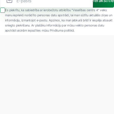
Pierakstīti
Es piekrītu, ka sabiedrība ar ierobežotu atbildību “Veselības centrs 4” veiks
manu iepriekš norādīto personas datu apstrādi, lai man sūtītu aktuālās ziņas un
informāciju, izmantojot e-pastu. Apzinos, ka man jebkurā brīdī ir iespēja atsaukt
sniegto piekrišanu. Ar plašāku informāciju par mūsu veikto personas datu
apstrādi aicinām iepazīties mūsu Privātuma politikā.
"SIA ''Veselības centrs 4'' ir viena no lielākajām privātajām daudzprofilu
ambulatorajām medicīnas kompānijām Latvijā ar 30 gadu pieredzi un tehnoloģiski
modernāko aprīkojumu. Galvenie darbības virzieni - daudzveidīga diagnostika, pilna
spektra ārstēšana, mūsdienīga rehabilitācija, jauna koncepta preventīvā un estētiskā
medicīna."
Par uzņēmumu
Projekti
Vakances
Privātuma politika