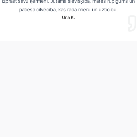
izprast savu ķermeni. Jūtama sievišķība, mātes rūpīgums un
patiesa cilvēcība, kas rada mieru un uzticību.
Una K.