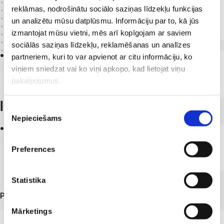
reklāmas, nodrošinātu sociālo saziņas līdzekļu funkcijas
LJMC, ginekologs, dzemdību speciālists,
un analizētu mūsu datplūsmu. Informāciju par to, kā jūs
USG speciālists
izmantojat mūsu vietni, mēs arī kopīgojam ar saviem
sociālās saziņas līdzekļu, reklamēšanas un analīzes
2022
partneriem, kuri to var apvienot ar citu informāciju, ko
Ginekologs, dzemdību speciālists
viņiem sniedzat vai ko viņi apkopo, kad lietojat viņu
''Veselības centra 4'' filiālē ''Mārupe''
pakalpojumus.
Izglītība
Piekrišanas
Nepieciešams
izvēle
1986
Absolvējusi Rīgas Medicīnas institūtu (tagad
Preferences
Rīgas Stradiņa universitāte)
Statistika
Papildu informācija
Mārketings