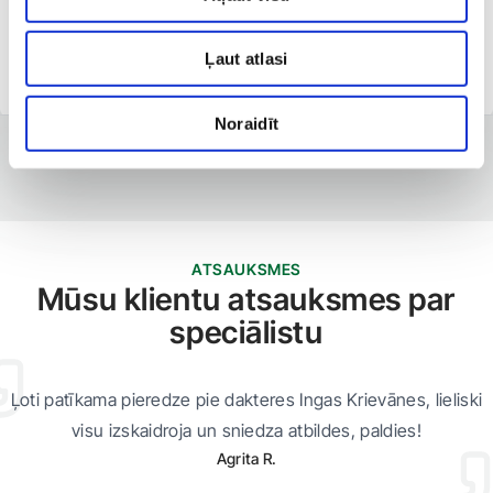
E-pieraksts.lv
SIA ''Veselības centrs 4''
Pieejama tikšanās:
Ļaut atlasi
filiāle ''Anti-Aging Institute''
12.09.2026
09:00
Noraidīt
ATSAUKSMES
Mūsu klientu atsauksmes par
speciālistu
Ļoti patīkama pieredze pie dakteres Ingas Krievānes, lieliski
visu izskaidroja un sniedza atbildes, paldies!
Agrita R.