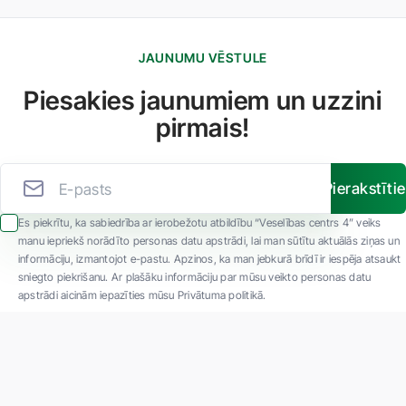
JAUNUMU VĒSTULE
Piesakies jaunumiem un uzzini
pirmais!
Pierakstīti
Es piekrītu, ka sabiedrība ar ierobežotu atbildību “Veselības centrs 4” veiks
manu iepriekš norādīto personas datu apstrādi, lai man sūtītu aktuālās ziņas un
informāciju, izmantojot e-pastu. Apzinos, ka man jebkurā brīdī ir iespēja atsaukt
sniegto piekrišanu. Ar plašāku informāciju par mūsu veikto personas datu
apstrādi aicinām iepazīties mūsu Privātuma politikā.
"SIA ''Veselības centrs 4'' ir viena no lielākajām privātajām daudzprofilu
ambulatorajām medicīnas kompānijām Latvijā ar 30 gadu pieredzi un tehnoloģiski