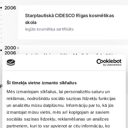
2006
Starptautiskā CIDESCO Rīgas kosmētikas
skola
Iegūts kosmētiķa sertifikāts
2000 -
2006
Latvijas Universitātes Medicīnas fakultāte
Iegūts ārsta grāds
Šī tīmekļa vietne izmanto sīkfailus
Papildu informācija
Mēs izmantojam sīkfailus, lai personalizētu saturu un
reklāmas, nodrošinātu sociālo saziņas līdzekļu funkcijas
Eiropas Dermatovenerologu akadēmijas biedre
un analizētu mūsu datplūsmu. Informāciju par to, kā jūs
izmantojat mūsu vietni, mēs arī kopīgojam ar saviem
Latvijas Dematovenerologu biedrības biedre
sociālās saziņas līdzekļu, reklamēšanas un analīzes
Latvijas Estētiskās medicīnas asociācijas biedre
partneriem, kuri to var apvienot ar citu informāciju, ko