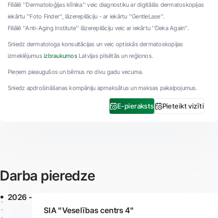
Filiālē ''Dermatoloģijas klīnika'' veic diagnostiku ar digitālās dermatoskopijas
iekārtu ''Foto Finder'', lāzerepilāciju - ar iekārtu ''GentleLase''.
Filiālē ''Anti-Aging Institute'' lāzerepilāciju veic ar iekārtu ''Deka Again''.
Sniedz dermatologa konsultācijas un veic optiskās dermatoskopijas
izmeklējumus
izbraukumos
Latvijas pilsētās un reģionos.
Pieņem pieaugušos un bērnus no divu gadu vecuma.
Sniedz apdrošināšanas kompāniju apmaksātus un maksas pakalpojumus.
E-pieraksts
Pieteikt vizīti
Darba pieredze
2026 -
SIA "Veselības centrs 4"