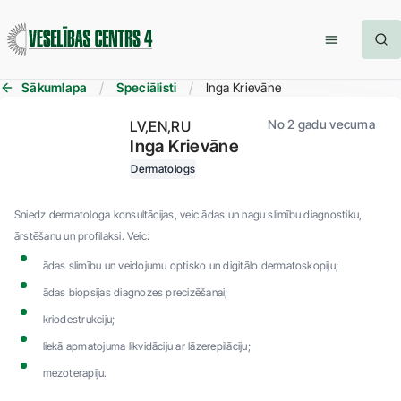
Sākumlapa
Speciālisti
Inga Krievāne
No 2 gadu vecuma
LV
EN
RU
Inga Krievāne
Dermatologs
Sniedz dermatologa konsultācijas, veic ādas un nagu slimību diagnostiku,
ārstēšanu un profilaksi. Veic:
ādas slimību un veidojumu optisko un digitālo dermatoskopiju;
ādas biopsijas diagnozes precizēšanai;
kriodestrukciju;
liekā apmatojuma likvidāciju ar lāzerepilāciju;
mezoterapiju.