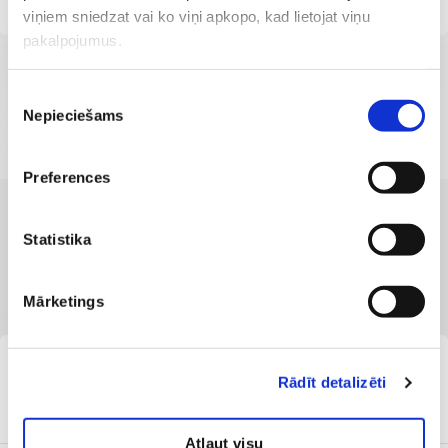
viņiem sniedzat vai ko viņi apkopo, kad lietojat viņu
pakalpojumus.
Piekrišanas
Nepieciešams
izvēle
Preferences
KLĪNIKAS AR LABĀKAJIEM PAKALPOJUMIEM
Statistika
Filiāles, kurās pieejams
pakalpojums
Mārketings
E-pieraksts.lv
SIA ''Veselības centrs 4''
Rādīt detalizēti
filiāle ''Dermatoloģijas
Pieejama tikšanās:
klīnika''
03.08.2026
17:00
Atļaut visu