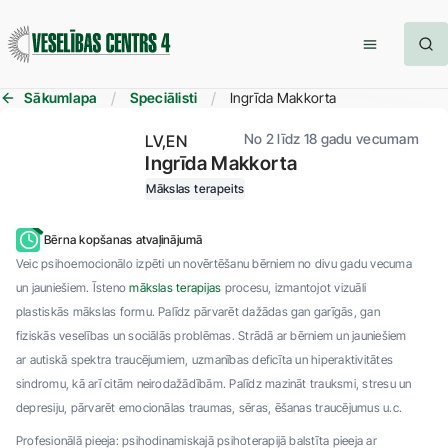
Sākumlapa
Speciālisti
Ingrīda Makkorta
No 2 līdz 18 gadu vecumam
LV
EN
Ingrīda Makkorta
Mākslas terapeits
Bērna kopšanas atvaļinājumā
Veic psihoemocionālo izpēti un novērtēšanu bērniem no divu gadu vecuma
un jauniešiem. Īsteno
mākslas terapijas
procesu, izmantojot vizuāli
plastiskās mākslas formu. Palīdz pārvarēt dažādas gan garīgās, gan
fiziskās veselības un sociālās problēmas. Strādā ar bērniem un jauniešiem
ar autiskā spektra traucējumiem, uzmanības deficīta un hiperaktivitātes
sindromu, kā arī citām neirodažādībām. Palīdz mazināt trauksmi, stresu un
depresiju, pārvarēt emocionālas traumas, sēras, ēšanas traucējumus u.c.
Profesionālā pieeja: psihodinamiskajā psihoterapijā balstīta pieeja ar