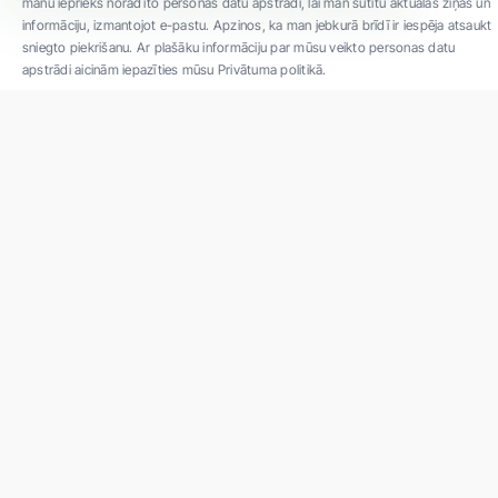
manu iepriekš norādīto personas datu apstrādi, lai man sūtītu aktuālās ziņas un
informāciju, izmantojot e-pastu. Apzinos, ka man jebkurā brīdī ir iespēja atsaukt
sniegto piekrišanu. Ar plašāku informāciju par mūsu veikto personas datu
apstrādi aicinām iepazīties mūsu Privātuma politikā.
"SIA ''Veselības centrs 4'' ir viena no lielākajām privātajām daudzprofilu
ambulatorajām medicīnas kompānijām Latvijā ar 30 gadu pieredzi un tehnoloģiski
modernāko aprīkojumu. Galvenie darbības virzieni - daudzveidīga diagnostika, pilna
spektra ārstēšana, mūsdienīga rehabilitācija, jauna koncepta preventīvā un estētiskā
medicīna."
Par uzņēmumu
Projekti
Vakances
Privātuma politika
Par "Veselības centrs 4"
Kontakti