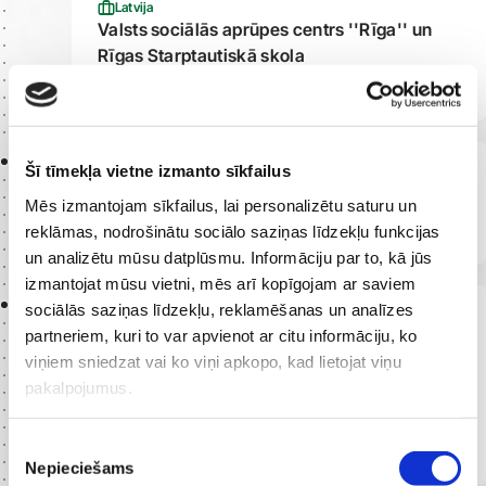
Latvija
Valsts sociālās aprūpes centrs ''Rīga'' un
Rīgas Starptautiskā skola
Mākslas terapeits
2021 -
2022
Šī tīmekļa vietne izmanto sīkfailus
Anglija
Privātprakse Londonā
Mēs izmantojam sīkfailus, lai personalizētu saturu un
Mākslas terapeits
reklāmas, nodrošinātu sociālo saziņas līdzekļu funkcijas
un analizētu mūsu datplūsmu. Informāciju par to, kā jūs
izmantojat mūsu vietni, mēs arī kopīgojam ar saviem
2020 -
sociālās saziņas līdzekļu, reklamēšanas un analīzes
2021
Anglija
partneriem, kuri to var apvienot ar citu informāciju, ko
Bermundas skolā bērniem ar sociālām un
viņiem sniedzat vai ko viņi apkopo, kad lietojat viņu
emocionālām garīgās veselības vajadzībām
pakalpojumus.
(Beormund SEMH needs primary school)
Londonā
Mākslas terapeits
Piekrišanas
Nepieciešams
izvēle