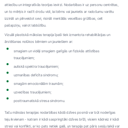
attiecību un integratīvās teorijas ievirzi. Nodarbības ir uz personu centrētas,
un to mērķis ir radīt drošu vidi, lai bērns vai jaunietis ar radošumu varētu
izzināt un pilnveidot sevi, risināt mentālās veselības grūtības, celt
pašapziņu, vairot labbūtību.
Vizuāli plastiskā mākslas terapija īpaši tiek izmantota rehabilitācijas un
ārstēšanas nolūkos bērniem un jauniešiem ar:
smagiem un vidēji smagiem garīgās un fiziskās attīstības
traucējumiem;
autiskā spektra traucējumiem;
uzmanības deficīta sindromu;
smagām emocionālām traumām;
uzvedības traucējumiem;
posttraumatiskā stresa sindromu.
Taču mākslas terapijas nodarbības kādā dzīves posmā var būt noderīgas
teju ikvienam - katram ir kādi saspringtāki dzīves brīži, visiem kādreiz ir kādi
stresi vai konflikti, ar ko pats netiek galā, un terapija pat pāris sesiju laikā var