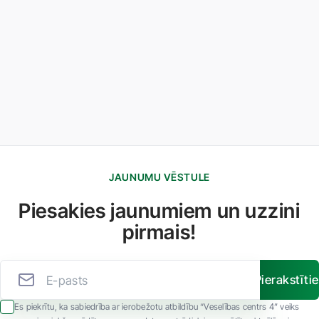
JAUNUMU VĒSTULE
Piesakies jaunumiem un uzzini
pirmais!
Pierakstīti
Es piekrītu, ka sabiedrība ar ierobežotu atbildību “Veselības centrs 4” veiks