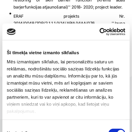
barjerfunkcijas atjaunošanai)'' 2018- 2020; project leader.
ERAF projekts Nr.
2014/0048/2DP/2.1.1.1.0/14/APIA/VIAA/076 ''Jauna
dermokosmētikas līdzekļa izstrāde pacientiem ar
metabolo sindromu ādas barjerfunkcijas atjaunošanai''
project leader
Šī tīmekļa vietne izmanto sīkfailus
RSU Iekšķīgo slimību katedras pasniedzēja, zinātniskais
pētnieks
Mēs izmantojam sīkfailus, lai personalizētu saturu un
reklāmas, nodrošinātu sociālo saziņas līdzekļu funkcijas
un analizētu mūsu datplūsmu. Informāciju par to, kā jūs
izmantojat mūsu vietni, mēs arī kopīgojam ar saviem
sociālās saziņas līdzekļu, reklamēšanas un analīzes
partneriem, kuri to var apvienot ar citu informāciju, ko
viņiem sniedzat vai ko viņi apkopo, kad lietojat viņu
pakalpojumus.
Piekrišanas