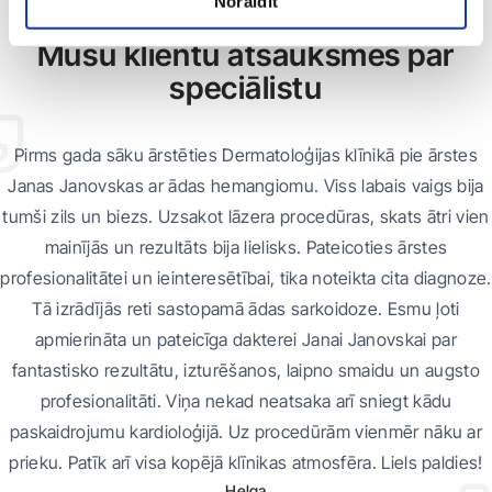
Noraidīt
ATSAUKSMES
Mūsu klientu atsauksmes par
speciālistu
Pirms gada sāku ārstēties Dermatoloģijas klīnikā pie ārstes
Janas Janovskas ar ādas hemangiomu. Viss labais vaigs bija
tumši zils un biezs. Uzsakot lāzera procedūras, skats ātri vien
mainījās un rezultāts bija lielisks. Pateicoties ārstes
profesionalitātei un ieinteresētībai, tika noteikta cita diagnoze.
Tā izrādījās reti sastopamā ādas sarkoidoze. Esmu ļoti
apmierināta un pateicīga dakterei Janai Janovskai par
fantastisko rezultātu, izturēšanos, laipno smaidu un augsto
profesionalitāti. Viņa nekad neatsaka arī sniegt kādu
paskaidrojumu kardioloģijā. Uz procedūrām vienmēr nāku ar
prieku. Patīk arī visa kopējā klīnikas atmosfēra. Liels paldies!
Helga