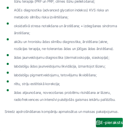
šūnu terapija (PRF un PRP, cilmes šūnu pielietošana);
AGEs diagnostika (advanced glycation indekss) KVS riska un
metabolo sllmību riska izvērtēšana;
oksidatīvā stresa noteikšana un ārstēšana; • izdegšanas sindroma
ārstēšana;
akūtu un hronisku ādas slimību diagnostika, ārstēšana (akne,
rozācijas terapija, ne-tolerantas ādas un jūtīgas ādas ārstēšana).
ādas jaunveidojumu diagnostika (dermatoskopija, siaskopija);
labdabīgu ādas jaunveidojumu likvidācija, izmantojot lāzeru;
labdabīgu pigmentveidojumu, tetovējumu likvidēšana;
rētu, striju estētiskā korekcija;
ādas atjaunošana, novecošanas problēmu risināšana ar lāzeru,
radiofrekvences un intensīvi pulsējošās gaismas iekārtu palīdzību.
Sniedz apdrošināšanas kompāniju apmaksātus un maksas pakalpojumus.
E-pieraksts