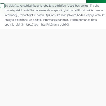
Es piekrītu, ka sabiedrība ar ierobežotu atbildību “Veselības centrs 4” veiks
manu iepriekš norādīto personas datu apstrādi, lai man sūtītu aktuālās ziņas un
informāciju, izmantojot e-pastu. Apzinos, ka man jebkurā brīdī ir iespēja atsaukt
sniegto piekrišanu. Ar plašāku informāciju par mūsu veikto personas datu
apstrādi aicinām iepazīties mūsu Privātuma politikā.
"SIA ''Veselības centrs 4'' ir viena no lielākajām privātajām daudzprofilu
ambulatorajām medicīnas kompānijām Latvijā ar 30 gadu pieredzi un tehnoloģiski
modernāko aprīkojumu. Galvenie darbības virzieni - daudzveidīga diagnostika, pilna
spektra ārstēšana, mūsdienīga rehabilitācija, jauna koncepta preventīvā un estētiskā
medicīna."
Par uzņēmumu
Projekti
Vakances
Privātuma politika
Par "Veselības centrs 4"