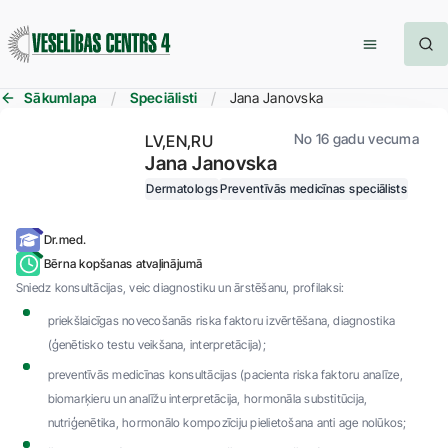
Sākumlapa
Speciālisti
Jana Janovska
No 16 gadu vecuma
LV
EN
RU
Jana Janovska
Dermatologs
Preventīvās medicīnas speciālists
Dr.med.
Bērna kopšanas atvaļinājumā
Sniedz konsultācijas, veic diagnostiku un ārstēšanu, profilaksi:
priekšlaicīgas novecošanās riska faktoru izvērtēšana, diagnostika
(ģenētisko testu veikšana, interpretācija);
preventīvās medicīnas konsultācijas (pacienta riska faktoru analīze,
biomarķieru un analīžu interpretācija, hormonāla substitūcija,
nutriģenētika, hormonālo kompozīciju pielietošana anti age nolūkos;