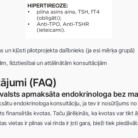
as un kļūsti pilotprojekta dalībnieks (ja esi mērķa grupā)
lim, līdztiesībai un attālinātām konsultācijām
tājumi (FAQ)
ie valsts apmaksāta endokrinologa bez m
tu endokrinologa konsultāciju, ja tev ir nosūtījums no 
ts finansētās kvotas. Taču jārēķinās, ka kvotas var tikt ā
 vietas ir pilnas vai rinda ir ļoti gara, bieži tiek piedāvāt