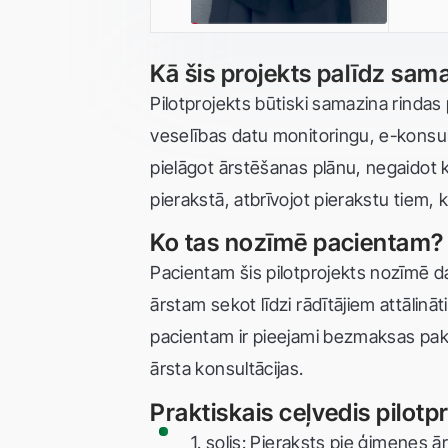
Kā šis projekts palīdz sam
Pilotprojekts būtiski samazina rindas 
veselības datu monitoringu, e-konsult
pielāgot ārstēšanas plānu, negaidot kl
pierakstā, atbrīvojot pierakstu tiem,
Ko tas nozīmē pacientam?
Pacientam šis pilotprojekts nozīmē da
ārstam sekot līdzi rādītājiem attālinā
pacientam ir pieejami bezmaksas paka
ārsta konsultācijas.
Praktiskais ceļvedis pilot
1. solis: Pieraksts pie ģimenes ā