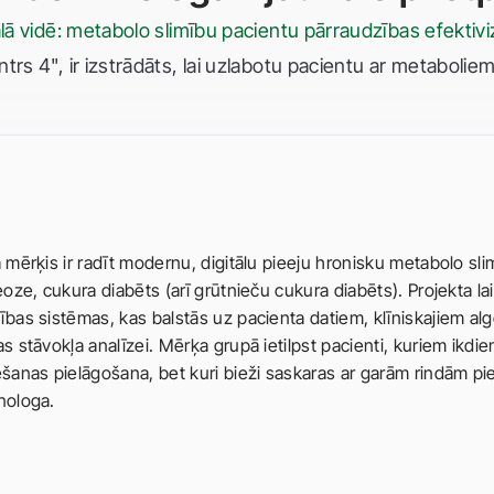
tālā vidē: metabolo slimību pacientu pārraudzības efekt
trs 4", ir izstrādāts, lai uzlabotu pacientu ar metabolie
 mērķis ir radīt modernu, digitālu pieeju hronisku metabolo sl
eoze, cukura diabēts (arī grūtnieču cukura diabēts). Projekta lai
ības sistēmas, kas balstās uz pacienta datiem, klīniskajiem al
s stāvokļa analīzei. Mērķa grupā ietilpst pacienti, kuriem ikd
ēšanas pielāgošana, bet kuri bieži saskaras ar garām rindām pi
nologa.