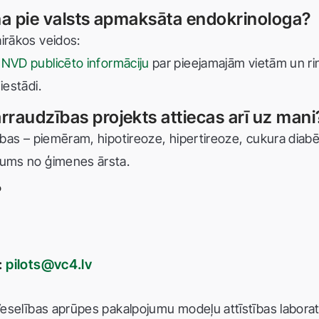
šana pie valsts apmaksāta endokrinologa?
airākos veidos:
i
NVD publicēto informāciju
par pieejamajām vietām un r
iestādi.
rraudzības projekts attiecas arī uz mani
ības – piemēram, hipotireoze, hipertireoze, cukura diabēt
ījums no ģimenes ārsta.
?
:
pilots@vc4.lv
Veselības aprūpes pakalpojumu modeļu attīstības laboratori