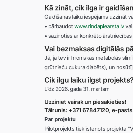
Kā zināt, cik ilga ir gaidī
Gaidīšanas laiku iespējams uzzināt v
• pārbaudot
www.rindapiearsta.lv
va
• sazinoties ar konkrēto ārstniecības 
Vai bezmaksas digitālās pā
Jā, ja tev ir hroniskas metabolās slim
grūtnieču cukura diabēts), un nosūt
Cik ilgu laiku ilgst projekts
Līdz 2026. gada 31. martam
Uzziniet vairāk un piesakieties!
Tālrunis: +371 67847120, e-pasts
Par projektu
Pilotprojekts tiek īstenots projekta “