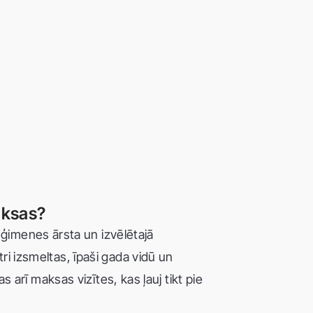
aksas?
ģimenes ārsta un izvēlētajā
tri izsmeltas, īpaši gada vidū un
as arī maksas vizītes, kas ļauj tikt pie