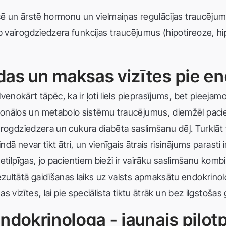
cē un ārstē hormonu un vielmaiņas regulācijas traucējumu 
rp vairogdziedzera funkcijas traucējumus (hipotireoze, h
das un maksas vizītes pie e
enokārt tāpēc, ka ir ļoti liels pieprasījums, bet pieejamo
onālos un metabolo sistēmu traucējumus, diemžēl pacie
airogdziedzera un cukura diabēta saslimšanu dēļ. Turklāt v
indā nevar tikt ātri, un vienīgais ātrais risinājums paras
kietilpīgas, jo pacientiem bieži ir vairāku saslimšanu komb
ultātā gaidīšanas laiks uz valsts apmaksātu endokrinolo
as vizītes, lai pie speciālista tiktu ātrāk un bez ilgstošas
endokrinologa - jaunais pilot