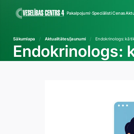
Pakalpojumi
Speciālisti
Cenas
Aktu
Sākumlapa
Aktualitātes/jaunumi
Endokrinologs: k