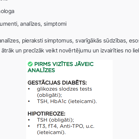
nologa
okumenti, analīzes, simptomi
o analīzes, pieraksti simptomus, svarīgākās sūdzības, e
 ātrāk un precīzāk veikt novērtējumu un izvairīties no l