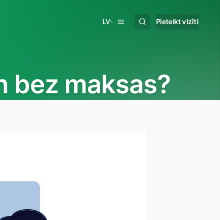
LV
Pieteikt vizīti
un bez maksas?