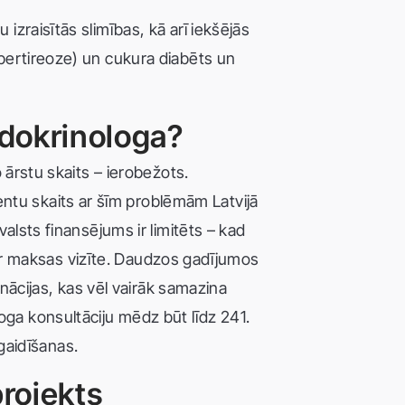
izraisītās slimības, kā arī iekšējās
ipertireoze) un cukura diabēts un
ndokrinologa?
 ārstu skaits – ierobežots.
ntu skaits ar šīm problēmām Latvijā
alsts finansējums ir limitēts – kad
ti ir maksas vizīte. Daudzos gadījumos
inācijas, kas vēl vairāk samazina
ga konsultāciju mēdz būt līdz 241.
 gaidīšanas.
projekts