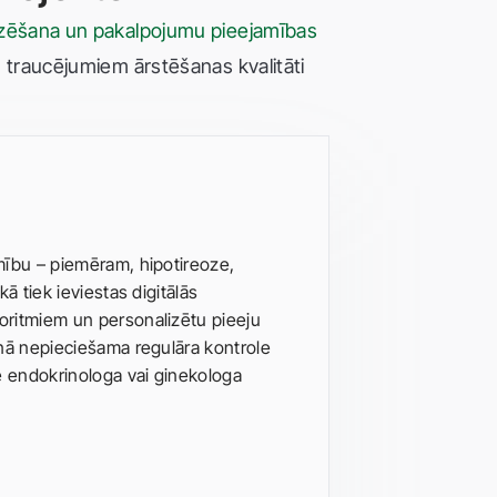
ivizēšana un pakalpojumu pieejamības
m traucējumiem ārstēšanas kvalitāti
imību – piemēram, hipotireoze,
kā tiek ieviestas digitālās
goritmiem un personalizētu pieeju
ienā nepieciešama regulāra kontrole
e endokrinologa vai ginekologa