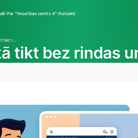
āli
Par "Veselības centrs 4"
Kontakti
Endokrinologs: kā tikt bez rindas un bez maksas?
ā tikt bez rindas 