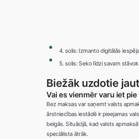
4. solis: Izmanto digitālās iespēj
5. solis: Seko līdzi savam stāvok
Biežāk uzdotie jau
Vai es vienmēr varu iet p
Bez maksas var saņemt valsts apmaksā
ārstniecības iestādē ir pieejamas vals
beigās. Situācijā, kad valsts apmaksātas
speciālista ātrāk.