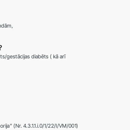
indām,
?
s/gestācijas diabēts ( kā arī
ja” (Nr. 4.3.1.1.i.0/1/22/I/VM/001)