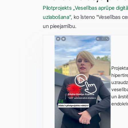
Pilotprojekts „Veselības aprūpe digi
uzlabošana”,
ko īsteno "Veselības cen
un pieejamību.
Projekta
hipertir
uzraudz
veselība
un ārst
endokri