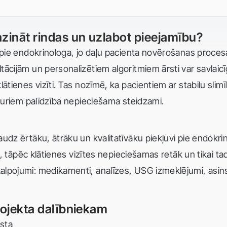
azināt rindas un uzlabot pieejamību?
pie endokrinologa, jo daļu pacienta novērošanas procesa p
ācijām un personalizētiem algoritmiem ārsti var savlaicīg
ātienes vizīti. Tas nozīmē, ka pacientiem ar stabilu slim
 kuriem palīdzība nepieciešama steidzami.
udz ērtāku, ātrāku un kvalitatīvāku piekļuvi pie endokrin
ti, tāpēc klātienes vizītes nepieciešamas retāk un tikai ta
lpojumi: medikamenti, analīzes, USG izmeklējumi, asinss
projekta dalībniekam
rsta