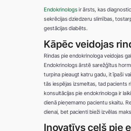
Endokrinologs
ir ārsts, kas diagnosti
sekrēcijas dziedzeru slimības, tosta
gestācijas diabēts.
Kāpēc veidojas rin
Rindas pie endokrinologa veidojas galv
Endokrinologs ārstē sarežģītus horm
turpina pieaugt katru gadu, it īpaši v
tās iespējas izsmeltas, tad pacients r
konsultācijas pie endokrinologa ir lai
dienā pieņemamo pacientu skaitu. Rez
dienai, bet pacienti bieži izvēlas maks
Inovatīvs ceļš pie 