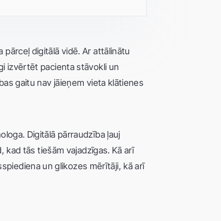
ārceļ digitālā vidē. Ar attālinātu
i izvērtēt pacienta stāvokli un
ības gaitu nav jāieņem vieta klātienes
ologa. Digitālā pārraudzība ļauj
d, kad tās tiešām vajadzīgas. Kā arī
piediena un glikozes mērītāji, kā arī