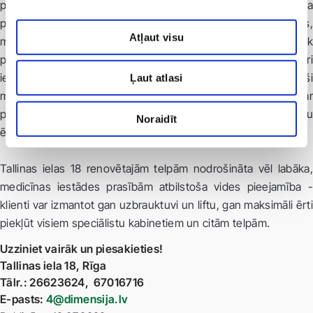
parūpētos par sakoptu ārieni vai ļautos pārgalvīgām stila
pārvērtībām, par apmeklētājiem rūpējas prasmīgas frizieres,
Atļaut visu
manikīra un pedikīra speciālistes. Koncepta frizētavā tiek
piedāvāts plašs pakalpojumu klāsts, profesionāli meistari
iesaka katram klientam piemērotāko matu kosmētiku atbilstoši
Ļaut atlasi
matu īpatnībām un matu tipam. Meistari strādā vienīgi ar
pasaulē atzītā zīmola ''Kevin Murphy'' produkciju. Klientu
Noraidīt
ērtībām produkciju ir iespējams iegādāties arī uz vietas.
Tallinas ielas 18 renovētajām telpām nodrošināta vēl labāka,
medicīnas iestādes prasībām atbilstoša vides pieejamība -
klienti var izmantot gan uzbrauktuvi un liftu, gan maksimāli ērti
piekļūt visiem speciālistu kabinetiem un citām telpām.
Uzziniet vairāk un piesakieties!
Tallinas iela 18, Rīga
Tālr.: 26623624, 67016716
E-pasts:
4@dimensija.lv