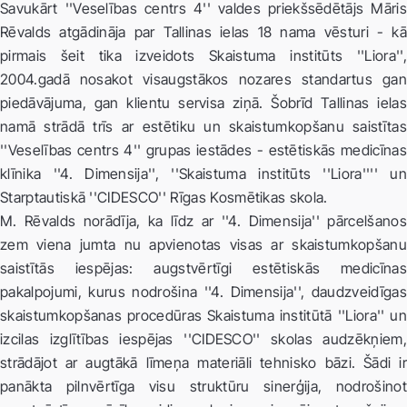
Savukārt ''Veselības centrs 4'' valdes priekšsēdētājs Māris
Rēvalds atgādināja par Tallinas ielas 18 nama vēsturi - kā
pirmais šeit tika izveidots Skaistuma institūts ''Liora'',
2004.gadā nosakot visaugstākos nozares standartus gan
piedāvājuma, gan klientu servisa ziņā. Šobrīd Tallinas ielas
namā strādā trīs ar estētiku un skaistumkopšanu saistītas
''Veselības centrs 4'' grupas iestādes - estētiskās medicīnas
klīnika ''4. Dimensija'', ''Skaistuma institūts ''Liora'''' un
Starptautiskā ''CIDESCO'' Rīgas Kosmētikas skola.
M. Rēvalds norādīja, ka līdz ar ''4. Dimensija'' pārcelšanos
zem viena jumta nu apvienotas visas ar skaistumkopšanu
saistītās iespējas: augstvērtīgi estētiskās medicīnas
pakalpojumi, kurus nodrošina ''4. Dimensija'', daudzveidīgas
skaistumkopšanas procedūras Skaistuma institūtā ''Liora'' un
izcilas izglītības iespējas ''CIDESCO'' skolas audzēkņiem,
strādājot ar augtākā līmeņa materiāli tehnisko bāzi. Šādi ir
panākta pilnvērtīga visu struktūru sinerģija, nodrošinot