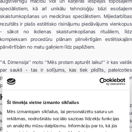
augstvērtīgu mācību vidi un karjeras iespējas topošajiem
speciālistiem, kā arī unikālu tehnoloģiju bāzi esošajiem
skaistumkopšanas un medicīnas speciālistiem. Mijiedarbības
rezultāts ir plašs estētisko risinājumu piedāvājums vienkopus
- sākot no ikdienas skaistumkopšanas rituāliem, līdz
kompleksam procedūru plānam pilnvērtīgām estētiskajām
pārvērtībām no matu galiņiem līdz papēžiem.
''4. Dimensija'' moto ''Mēs protam apturēt laiku!'' ir kas vairāk
par saukli - tas ir solījums, kas tiek pildīts, pateicoties
pieredzējušu speciālistu komandai, kura savu darbu veic ar
patiesām rūpēm par klienta mērķu sasniegšanu un labsajūtu.
Kompleksa, individuāla pieeja
Šī tīmekļa vietne izmanto sīkfailus
''4. Dimensija'' un ''Liora'' apvienotais koncepts paredz
Mēs izmantojam sīkfailus, lai personalizētu saturu un
kompleksu, individuālu pieeju klientu estētisko mērķu
reklāmas, nodrošinātu sociālo saziņas līdzekļu funkcijas
sasniegšanai un saglabāšanai. Skaistas un koptas ārienes
un analizētu mūsu datplūsmu. Informāciju par to, kā jūs
pamats ir veselība - par šo aspektu rūpējas ''4. Dimensija''