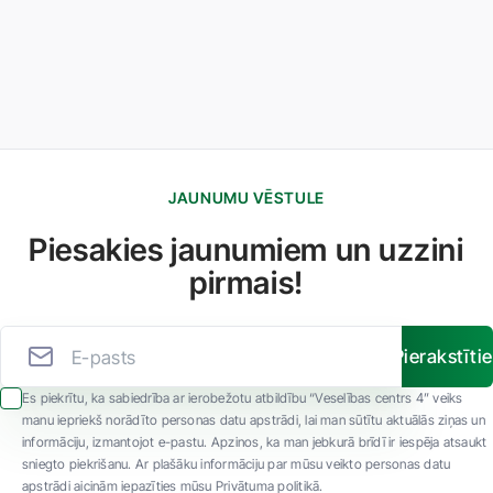
JAUNUMU VĒSTULE
Piesakies jaunumiem un uzzini
pirmais!
Pierakstīti
Es piekrītu, ka sabiedrība ar ierobežotu atbildību “Veselības centrs 4” veiks
manu iepriekš norādīto personas datu apstrādi, lai man sūtītu aktuālās ziņas un
informāciju, izmantojot e-pastu. Apzinos, ka man jebkurā brīdī ir iespēja atsaukt
sniegto piekrišanu. Ar plašāku informāciju par mūsu veikto personas datu
apstrādi aicinām iepazīties mūsu Privātuma politikā.