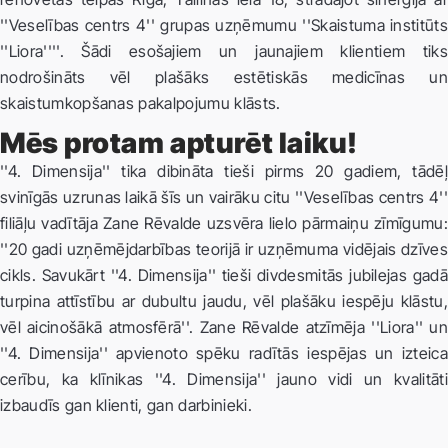
''Veselības centrs 4'' grupas uzņēmumu ''Skaistuma institūts
''Liora''''. Šādi esošajiem un jaunajiem klientiem tiks
nodrošināts vēl plašāks estētiskās medicīnas un
skaistumkopšanas pakalpojumu klāsts.
Mēs protam apturēt laiku!
''4. Dimensija'' tika dibināta tieši pirms 20 gadiem, tādēļ
svinīgās uzrunas laikā šīs un vairāku citu ''Veselības centrs 4''
filiāļu vadītāja Zane Rēvalde uzsvēra lielo pārmaiņu zīmīgumu:
''20 gadi uzņēmējdarbības teorijā ir uzņēmuma vidējais dzīves
cikls. Savukārt ''4. Dimensija'' tieši divdesmitās jubilejas gadā
turpina attīstību ar dubultu jaudu, vēl plašāku iespēju klāstu,
vēl aicinošākā atmosfērā''. Zane Rēvalde atzīmēja ''Liora'' un
''4. Dimensija'' apvienoto spēku radītās iespējas un izteica
cerību, ka klīnikas ''4. Dimensija'' jauno vidi un kvalitāti
izbaudīs gan klienti, gan darbinieki.