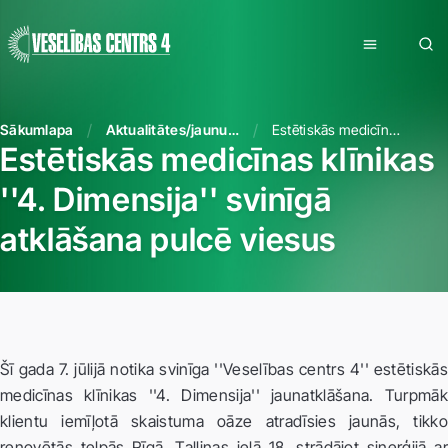
Sākumlapa
Aktualitātes/jaunumi
Estētiskās medicīnas klīnikas ''4. Dimensija'' svinīgā atklāšana pulcē viesus
Estētiskās medicīnas klīnikas
''4. Dimensija'' svinīgā
atklāšana pulcē viesus
Šī gada 7. jūlijā notika svinīga ''Veselības centrs 4'' estētiskās
medicīnas klīnikas ''4. Dimensija'' jaunatklāšana. Turpmāk
klientu iemīļotā skaistuma oāze atradīsies jaunās, tikko
renovētās telpās Rīgā, Tallinas ielā 18, strādājot sinerģijā ar