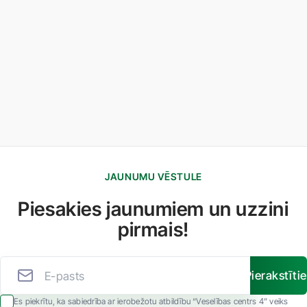
JAUNUMU VĒSTULE
Piesakies jaunumiem un uzzini
pirmais!
Pierakstīti
Es piekrītu, ka sabiedrība ar ierobežotu atbildību “Veselības centrs 4” veiks