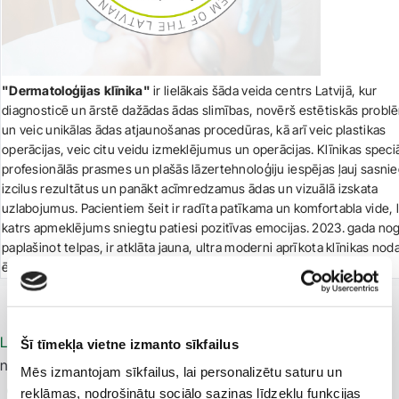
"Dermatoloģijas klīnika"
ir lielākais šāda veida centrs Latvijā, kur
diagnosticē un ārstē dažādas ādas slimības, novērš estētiskās probl
un veic unikālas ādas atjaunošanas procedūras, kā arī veic plastikas
operācijas, veic citu veidu izmeklējumus un operācijas. Klīnikas speciā
profesionālās prasmes un plašās lāzertehnoloģiju iespējas ļauj sasnie
izcilus rezultātus un panākt acīmredzamus ādas un vizuālā izskata
uzlabojumus. Pacientiem šeit ir radīta patīkama un komfortabla vide, l
katrs apmeklējums sniegtu patiesi pozitīvas emocijas. 2023. gada nog
paplašinot telpas, ir atklāta jauna, ultra moderni aprīkota klīnikas nod
ēkas 2. stāvā.
Latvijas veselības tūrisma klastera
(LVTK) kvalitātes
Šī tīmekļa vietne izmanto sīkfailus
novērtēšanas sistēma ietver trīs līmeņus:
Mēs izmantojam sīkfailus, lai personalizētu saturu un
reklāmas, nodrošinātu sociālo saziņas līdzekļu funkcijas