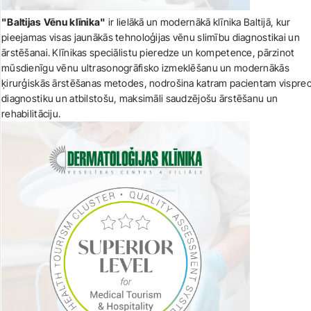
"Baltijas Vēnu klīnika"
ir lielākā un modernākā klīnika Baltijā, kur
pieejamas visas jaunākās tehnoloģijas vēnu slimību diagnostikai un
ārstēšanai. Klīnikas speciālistu pieredze un kompetence, pārzinot
mūsdienīgu vēnu ultrasonogrāfisko izmeklēšanu un modernākās
ķirurģiskās ārstēšanas metodes, nodrošina katram pacientam vispre
diagnostiku un atbilstošu, maksimāli saudzējošu ārstēšanu un
rehabilitāciju.