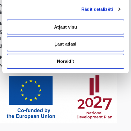
serviss, kurā visnozīmīgākā loma ir personālam, kā arī telpas,
Rādīt detalizēti
informācijas materiāli u.c.
Iegūtais sertifikāts kādā no šiem līmeņiem kalpo kā kvalitātes
Atļaut visu
garantija turpmākam darbam ar ārvalstu medicīnas tūrisma
tirgiem un kā kvalitātes apliecinājums ārvalstu pacientiem
Ļaut atlasi
ārstniecības iestāžu izvēlē.
Kvalitātes paaugstināšanas aktivitātes norit projekta “Latvijas
Noraidīt
veselības tūrisma klasteris” Nr. 3.2.1.1/16/A/010 ietvarā.