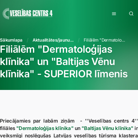
Sākumlapa
Aktualitātes/jaunumi
Filiālēm "Dermatoloģijas klīnika" un "Baltijas Vēnu klīnika" - SUPERIOR līmenis
Filiālēm "Dermatoloģijas
klīnika" un "Baltijas Vēnu
klīnika" - SUPERIOR līmenis
Priecājamies par labām ziņām - ''Veselības centrs 4''
filiāles
"Dermatoloģijas klīnika"
un
"Baltijas Vēnu klīnika"
ir
veiksmīgi noslēgušas Latvijas veselības tūrisma klastera