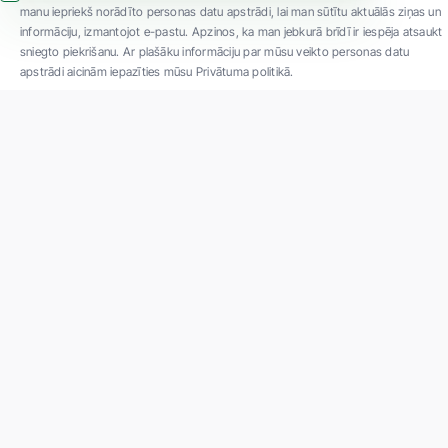
manu iepriekš norādīto personas datu apstrādi, lai man sūtītu aktuālās ziņas un
informāciju, izmantojot e-pastu. Apzinos, ka man jebkurā brīdī ir iespēja atsaukt
sniegto piekrišanu. Ar plašāku informāciju par mūsu veikto personas datu
apstrādi aicinām iepazīties mūsu Privātuma politikā.
"SIA ''Veselības centrs 4'' ir viena no lielākajām privātajām daudzprofilu
ambulatorajām medicīnas kompānijām Latvijā ar 30 gadu pieredzi un tehnoloģiski
modernāko aprīkojumu. Galvenie darbības virzieni - daudzveidīga diagnostika, pilna
spektra ārstēšana, mūsdienīga rehabilitācija, jauna koncepta preventīvā un estētiskā
medicīna."
Par uzņēmumu
Projekti
Vakances
Privātuma politika
Par "Veselības centrs 4"
Kontakti