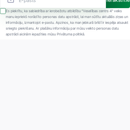
Pierakstīti
Es piekrītu, ka sabiedrība ar ierobežotu atbildību “Veselības centrs 4” veiks
manu iepriekš norādīto personas datu apstrādi, lai man sūtītu aktuālās ziņas un
informāciju, izmantojot e-pastu. Apzinos, ka man jebkurā brīdī ir iespēja atsaukt
sniegto piekrišanu. Ar plašāku informāciju par mūsu veikto personas datu
apstrādi aicinām iepazīties mūsu Privātuma politikā.
"SIA ''Veselības centrs 4'' ir viena no lielākajām privātajām daudzprofilu
ambulatorajām medicīnas kompānijām Latvijā ar 30 gadu pieredzi un tehnoloģiski
modernāko aprīkojumu. Galvenie darbības virzieni - daudzveidīga diagnostika, pilna
spektra ārstēšana, mūsdienīga rehabilitācija, jauna koncepta preventīvā un estētiskā
medicīna."
Par uzņēmumu
Projekti
Vakances
Privātuma politika