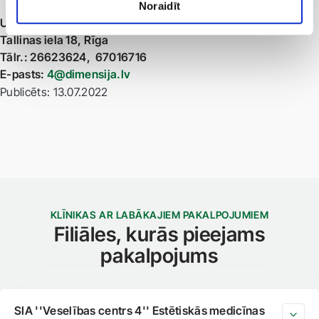
Noraidīt
Uzziniet vairāk un piesakieties!
Tallinas iela 18, Rīga
Tālr.: 26623624, 67016716
E-pasts:
4@dimensija.lv
Publicēts: 13.07.2022
KLĪNIKAS AR LABĀKAJIEM PAKALPOJUMIEM
Filiāles, kurās pieejams
pakalpojums
SIA ''Veselības centrs 4'' Estētiskās medicīnas