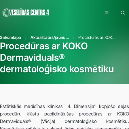
Sākumlapa
Aktualitātes/jaunumi
Procedūras ar KOKO Dermaviduals® dermatoloģisko kosmētiku
Procedūras ar KOKO
Dermaviduals®
dermatoloģisko kosmētiku
Estētiskās medicīnas klīnikas ''4. Dimensija'' kopjošo sejas
procedūru klāstu papildinājušas procedūras ar KOKO
Dermaviduals® (Vācija) dermatoloģisko kosmētiku.
Kosmētikas mērķis ir uzlabot ādas dabisko aizsargspēju un