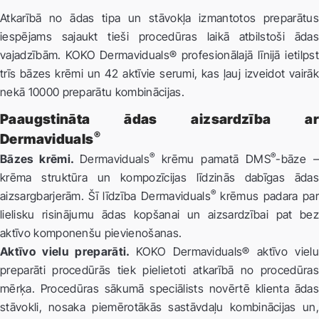
Atkarībā no ādas tipa un stāvokļa izmantotos preparātus
iespējams sajaukt tieši procedūras laikā atbilstoši ādas
vajadzībām. KOKO Dermaviduals® profesionālajā līnijā ietilpst
trīs bāzes krēmi un 42 aktīvie serumi, kas ļauj izveidot vairāk
nekā 10000 preparātu kombinācijas.
Paaugstināta ādas aizsardzība ar
®
Dermaviduals
®
®
Bāzes krēmi.
Dermaviduals
krēmu pamatā DMS
-bāze –
krēma struktūra un kompozīcijas līdzinās dabīgas ādas
®
aizsargbarjerām. Šī līdzība Dermaviduals
krēmus padara par
lielisku risinājumu ādas kopšanai un aizsardzībai pat bez
aktīvo komponenšu pievienošanas.
Aktīvo vielu preparāti.
KOKO Dermaviduals® aktīvo viel
preparāti procedūrās tiek pielietoti atkarībā no procedūras
mērķa. Procedūras sākumā speciālists novērtē klienta ādas
stāvokli, nosaka piemērotākās sastāvdaļu kombinācijas un,