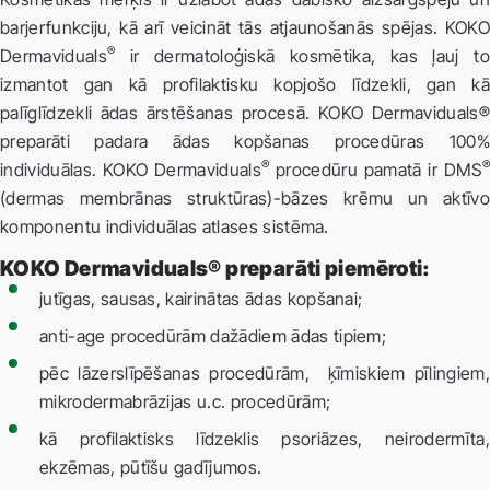
barjerfunkciju, kā arī veicināt tās atjaunošanās spējas. KOKO
®
Dermaviduals
ir dermatoloģiskā kosmētika, kas ļauj to
izmantot gan kā profilaktisku kopjošo līdzekli, gan kā
palīglīdzekli ādas ārstēšanas procesā. KOKO Dermaviduals®
preparāti padara ādas kopšanas procedūras 100%
®
®
individuālas. KOKO Dermaviduals
procedūru pamatā ir DMS
(dermas membrānas struktūras)-bāzes krēmu un aktīvo
komponentu individuālas atlases sistēma.
KOKO Dermaviduals® preparāti piemēroti:
jutīgas, sausas, kairinātas ādas kopšanai;
anti-age procedūrām dažādiem ādas tipiem;
pēc lāzerslīpēšanas procedūrām, ķīmiskiem pīlingiem,
mikrodermabrāzijas u.c. procedūrām;
kā profilaktisks līdzeklis psoriāzes, neirodermīta,
ekzēmas, pūtīšu gadījumos.