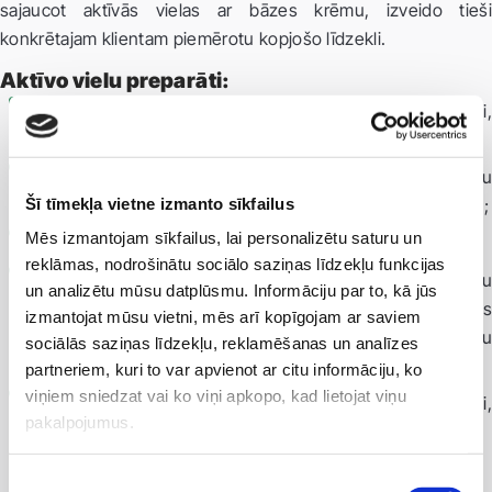
sajaucot aktīvās vielas ar bāzes krēmu, izveido tieši
konkrētajam klientam piemērotu kopjošo līdzekli.
Aktīvo vielu preparāti:
augu valsts eļļas – ādas barjerfunkciju uzlabošanai,
keramīdu deficīta novēršanai;
koncentrēti augu ekstrakti – dažādu ādas stāvokļu
Šī tīmekļa vietne izmanto sīkfailus
uzlabošanai (nomierinošs, mitrinošs, atjaunojošs efekts);
Mēs izmantojam sīkfailus, lai personalizētu saturu un
nanodaļiņas – sekmē aktīvo vielu iekļūšanu ādā;
reklāmas, nodrošinātu sociālo saziņas līdzekļu funkcijas
liposomas – sekmē aktīvo vielu vienmērīgu
un analizētu mūsu datplūsmu. Informāciju par to, kā jūs
izlīdzināšanos ādas slāņos, pilda barjerfunkciju, kas
izmantojat mūsu vietni, mēs arī kopīgojam ar saviem
nodrošina pakāpenisku aktīvo vielu iedarbību un ilgstošu
sociālās saziņas līdzekļu, reklamēšanas un analīzes
efektu;
partneriem, kuri to var apvienot ar citu informāciju, ko
viņiem sniedzat vai ko viņi apkopo, kad lietojat viņu
serumi – intensīvai ādas mitrināšanai un atjaunošanai,
pakalpojumus.
piemēroti pēc pilnīga un lāzerprocedūrām.
Piekrišanas