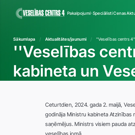
Pakalpojumi
Speciālisti
Cenas
Aktu
Sākumlapa
Aktualitātes/jaunumi
''Veselības cent
kabineta un Vese
Ceturtdien, 2024. gada 2. maijā, Ves
godināja Ministru kabineta Atzinības 
saņēmējus. Ministrs visiem pauda atzi
veselības jomā.