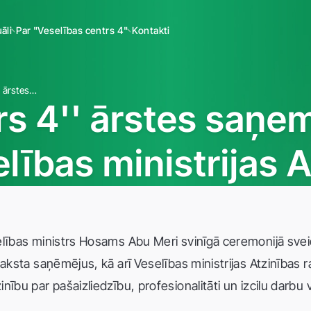
āli
Par "Veselības centrs 4"
Kontakti
''Veselības centrs 4'' ārstes saņem Ministru kabineta un Veselības ministrijas Atzinības rakstus
rs 4'' ārstes saņe
lības ministrijas 
elības ministrs Hosams Abu Meri svinīgā ceremonijā svei
raksta saņēmējus, kā arī Veselības ministrijas Atzinības 
nību par pašaizliedzību, profesionalitāti un izcilu darb