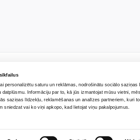
sīkfailus
JAUNUMU VĒSTULE
ai personalizētu saturu un reklāmas, nodrošinātu sociālo saziņas 
kies jaunumiem un uzzini pi
 datplūsmu. Informāciju par to, kā jūs izmantojat mūsu vietni, mēs
ās saziņas līdzekļu, reklamēšanas un analīzes partneriem, kuri to
em sniedzat vai ko viņi apkopo, kad lietojat viņu pakalpojumus.
drība ar ierobežotu atbildību “Veselības centrs 4” veiks manu iepriekš norādīto perso
un informāciju, izmantojot e-pastu. Apzinos, ka man jebkurā brīdī ir iespēja atsaukt s