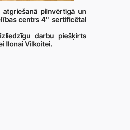
 atgriešanā pilnvērtīgā un
ības centrs 4'' sertificētai
zliedzīgu darbu piešķirts
 Ilonai Vilkoitei.