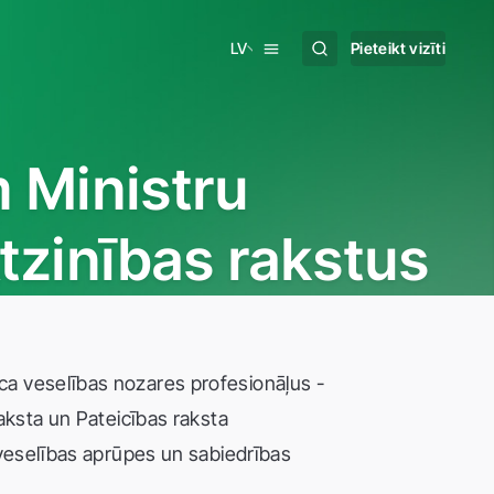
LV
Pieteikt vizīti
m Ministru
Atzinības rakstus
ca veselības nozares profesionāļus -
raksta un Pateicības raksta
u veselības aprūpes un sabiedrības