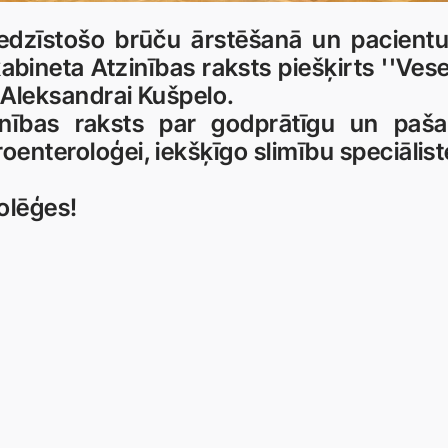
nedzīstošo brūču ārstēšanā un pacientu
kabineta Atzinības raksts piešķirts ''Vesel
i Aleksandrai Kušpelo.
zinības raksts par godprātīgu un pašai
oenteroloģei, iekšķīgo slimību speciālistei
olēģes!