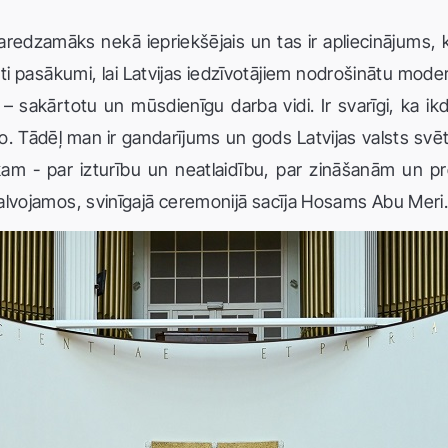
aredzamāks nekā iepriekšējais un tas ir apliecinājums, ka
oti pasākumi, lai Latvijas iedzīvotājiem nodrošinātu mode
– sakārtotu un mūsdienīgu darba vidi. Ir svarīgi, ka ik
o. Tādēļ man ir gandarījums un gods Latvijas valsts svē
m - par izturību un neatlaidību, par zināšanām un prof
alvojamos, svinīgajā ceremonijā sacīja Hosams Abu Meri