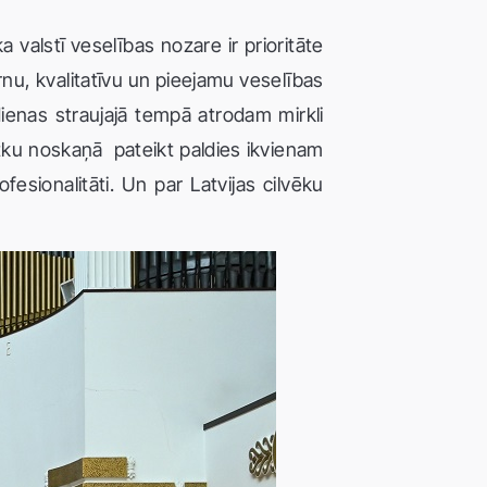
 valstī veselības nozare ir prioritāte
rnu, kvalitatīvu un pieejamu veselības
dienas straujajā tempā atrodam mirkli
tku noskaņā pateikt paldies ikvienam
esionalitāti. Un par Latvijas cilvēku
.