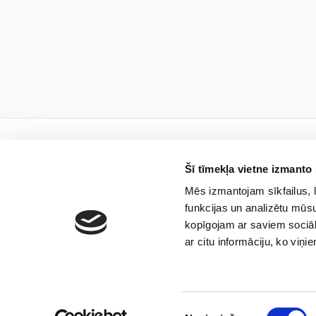
Šī tīmekļa vietne izmanto 
Mēs izmantojam sīkfailus, l
Piesa
funkcijas un analizētu mūsu
kopīgojam ar saviem sociāl
ar citu informāciju, ko viņi
Es piekrītu, ka sabie
Piekrišanas
sūtītu aktuālās ziņas 