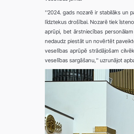
''2024. gads nozarē ir stabilāks un p
līdztekus drošībai. Nozarē tiek īsten
aprūpi, bet ārstniecības personālam 
nedaudz piestāt un novērtēt paveikt
veselības aprūpē strādājošam cilvēka
veselības sargāšanu,'' uzrunājot apb