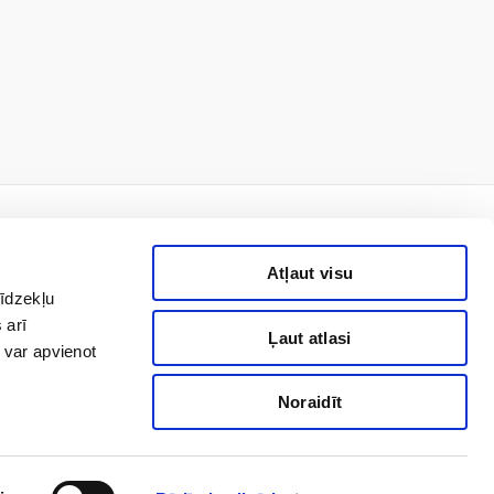
Atļaut visu
līdzekļu
rmais!
 arī
Ļaut atlasi
 var apvienot
Noraidīt
Pierakstīties
nas datu apstrādi, lai man
niegto piekrišanu. Ar