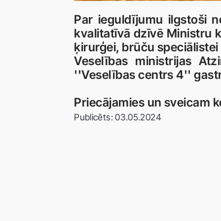
Par ieguldījumu ilgstoši 
kvalitatīvā dzīvē Ministru 
ķirurģei, brūču speciāliste
Veselības ministrijas At
''Veselības centrs 4'' gastr
Priecājamies un sveicam k
Publicēts: 03.05.2024