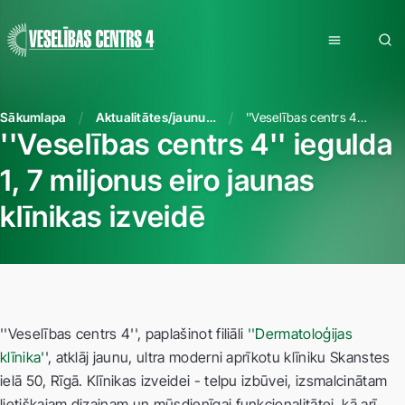
Sākumlapa
Aktualitātes/jaunumi
''Veselības centrs 4'' iegulda 1, 7 miljonus eiro jaunas klīnikas izveidē
''Veselības centrs 4'' iegulda
1, 7 miljonus eiro jaunas
klīnikas izveidē
''Veselības centrs 4'', paplašinot filiāli
''Dermatoloģijas
klīnika'
', atklāj jaunu, ultra moderni aprīkotu klīniku Skanstes
ielā 50, Rīgā. Klīnikas izveidei - telpu izbūvei, izsmalcinātam
lietišķajam dizainam un mūsdienīgai funkcionalitātei, kā arī