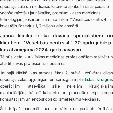
operāciju zāļu un medicīnas kabinetu aprīkošanai ar pasaulē
vadošo ražotāju jaunākajām, premium klases medicīnas
tehnoloģijām, iekārtām un materiāliem ''Veselības centrs 4'' ir
investējis līdzekļus 1, 7 miljonu eiro apmērā.
Jaunā klīnika ir kā dāvana speciālistiem un
klientiem ''Veselības centrs 4'' 30 gadu jubilejā,
kas atzīmējama 2024. gada pavasarī.
Tā būs vieta, kur klīnikas medicīnas profesionāļiem realizēt un
attīstīt savas profesionālās prasmes.
Jaunajā klīnikā, kas atrodas ēkas 2. stāvā, izbūvētas divas
operāciju zāles apjomīgām un sarežģītām
plastiskās ķirurģijas
operācijām, atsevišķa zāle nelielām ķirurģiskajām
manipulācijām, kā arī kabinetu un procedūru telpu grupa
konsultācijām un endoskopisko izmeklējumu veikšanai.
Šeit ir īpaši padomāts par speciālistu un pacientu ērtībām,