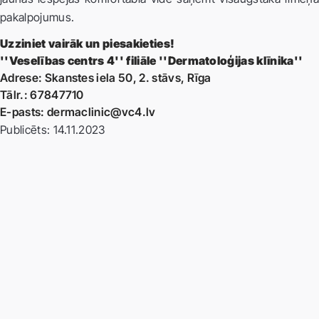
pakalpojumus.
Uzziniet vairāk un piesakieties!
''Veselības centrs 4'' filiāle ''Dermatoloģijas klīnika''
Adrese: Skanstes iela 50, 2. stāvs, Rīga
Tālr.: 67847710
E-pasts:
dermaclinic@vc4.lv
Publicēts: 14.11.2023