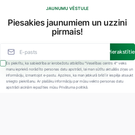
JAUNUMU VĒSTULE
Piesakies jaunumiem un uzzini
pirmais!
Pierakstīti
Es piekrītu, ka sabiedrība ar ierobežotu atbildību “Veselības centrs 4” veiks
manu iepriekš norādīto personas datu apstrādi, lai man sūtītu aktuālās ziņas un
informāciju, izmantojot e-pastu. Apzinos, ka man jebkurā brīdī ir iespēja atsaukt
sniegto piekrišanu. Ar plašāku informāciju par mūsu veikto personas datu
apstrādi aicinām iepazīties mūsu Privātuma politikā.
"SIA ''Veselības centrs 4'' ir viena no lielākajām privātajām daudzprofilu
ambulatorajām medicīnas kompānijām Latvijā ar 30 gadu pieredzi un tehnoloģiski
modernāko aprīkojumu. Galvenie darbības virzieni - daudzveidīga diagnostika, pilna
spektra ārstēšana, mūsdienīga rehabilitācija, jauna koncepta preventīvā un estētiskā