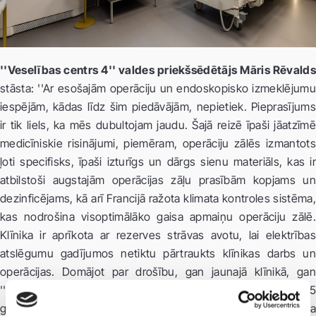
''Veselības centrs 4'' valdes priekšsēdētājs Māris Rēvalds
stāsta: ''Ar esošajām operāciju un endoskopisko izmeklējumu
iespējām, kādas līdz šim piedāvājām, nepietiek. Pieprasījums
ir tik liels, ka mēs dubultojam jaudu. Šajā reizē īpaši jāatzīmē
medicīniskie risinājumi, piemēram, operāciju zālēs izmantots
ļoti specifisks, īpaši izturīgs un dārgs sienu materiāls, kas ir
atbilstoši augstajām operācijas zāļu prasībām kopjams un
dezinficējams, kā arī Francijā ražota klimata kontroles sistēma,
kas nodrošina visoptimālāko gaisa apmaiņu operāciju zālē.
Klīnika ir aprīkota ar rezerves strāvas avotu, lai elektrības
atslēgumu gadījumos netiktu pārtraukts klīnikas darbs un
operācijas. Domājot par drošību, gan jaunajā klīnikā, gan
''Dermatoloģijas klīnikā'' ēkas 3. stāvā, kur tā darbojas jau 15
gadus, ir no jauna izveidota visiem standartiem atbilstoša