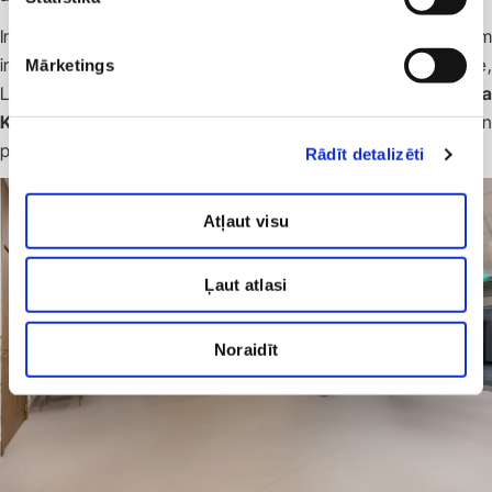
Interjera dizainu radījusi viena no Latvijā pieprasītākajām
interjera arhitektēm, Latvijas Dizaineru biedrības prezidente,
Mārketings
Latvijas Dizaineru savienības valdes priekšsēdētāja
Kristiana
Kazarjana
. Ne tikai estētika, bet arī augsta funkcionalitāte un
personalizēta pieeja padara viņas īstenotos projektus īpašus.
Rādīt detalizēti
Atļaut visu
Ļaut atlasi
Noraidīt