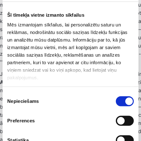
medicīnisko gāzu sistēma. Ir pat rasts risinājums, kā operāciju
zālē iebūvēt hermētisku logu, tā speciālistu darbu padarot
Šī tīmekļa vietne izmanto sīkfailus
komfortablāku – viņiem tagad nav katra darba diena jāpavada
Mēs izmantojam sīkfailus, lai personalizētu saturu un
slēgtā telpā bez dabīgās dienas gaismas, bet pacientiem –
reklāmas, nodrošinātu sociālo saziņas līdzekļu funkcijas
radot patīkamāku atmosfēru. Esam iegādājušies izcilu
un analizētu mūsu datplūsmu. Informāciju par to, kā jūs
medicīnas tehnoloģiju ražotāja ''Dräger'' (Vācija) operāciju
izmantojat mūsu vietni, mēs arī kopīgojam ar saviem
zāļu aprīkojumu, bet endoskopijas izmeklējumiem -
sociālās saziņas līdzekļu, reklamēšanas un analīzes
''OLYMPUS'' (Japāna) aprīkojumu.''
partneriem, kuri to var apvienot ar citu informāciju, ko
viņiem sniedzat vai ko viņi apkopo, kad lietojat viņu
Jaunās ''Veselības centrs 4'' klīnikas projekta autors ir
pakalpojumus.
Andrejs Staris
– arhitekts ar specializāciju un lielu pieredzi
medicīnas iestāžu projektēšanā. ''Tā kā klīnika tika veidota
Piekrišanas
esošā biroju ēkā, kur ir ļoti blīvs iekšējo komunikāciju tīkls, un
Nepieciešams
izvēle
bija jāveic liela pārbūve, projekts nebija vienkārši īstenojams –
tas bija izaicinājums gan celtniekiem, jo bieži darbi bija jāveic
Preferences
ārpus darba laika, gan apkārtējo biroju darbiniekiem, kuriem
bija jārēķinās ar trokšņiem un neērtībām. Par to tagad
atvainojamies'', saka Māris Rēvalds.
Statistika