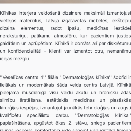
Klīnikas interjera veidošanā dizainere maksimāli izmantojusi
vietējos materiālus, Latvijā izgatavotas mēbeles, iekštelpu
dizaina elementus, radot īpašu, medicīnas iestādei
neraksturīgu, patīkamu atmosfēru, kur pacientiem justies
gaidītiem un aprūpētiem. Klīnikā ir domāts arī par diskrētumu
un konfidencialitāti - klienti var izmantot otru, nemanāmu
ieejas mezglu.
''Veselības centrs 4'' filiāle ''Dermatoloģijas klīnika'' šobrīd ir
lielākais un modernākais šāda veida centrs Latvijā. Klīnikā
pieejama mūsdienīga visu veidu akūtu un hronisku ādas
slimību ārstēšana, estētiskās medicīnas un plastiskās
ķirurģijas iespējas, izmantojot jaunākās tehnoloģijas un augsti
kvalificētu speciālistu darbu. ''Dermatoloģijas klīnika''
paplašināšana, apgūstot ēkas 2. stāvu, sniegs pacientiem
jaunas iespējas komfortablā vidē saņemt visaugstākā līmeņa