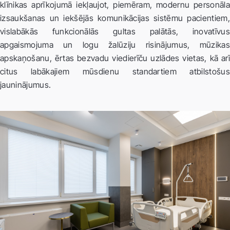
klīnikas aprīkojumā iekļaujot, piemēram, modernu personāla
izsaukšanas un iekšējās komunikācijas sistēmu pacientiem,
vislabākās funkcionālās gultas palātās, inovatīvus
apgaismojuma un logu žalūziju risinājumus, mūzikas
apskaņošanu, ērtas bezvadu viedierīču uzlādes vietas, kā arī
citus labākajiem mūsdienu standartiem atbilstošus
jauninājumus.