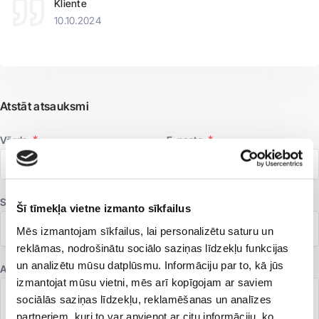
Kliente
10.10.2024
Atstāt atsauksmi
Vārds
E-pasts
Speciālists
Filiāle
Šī tīmekļa vietne izmanto sīkfailus
Mēs izmantojam sīkfailus, lai personalizētu saturu un
reklāmas, nodrošinātu sociālo saziņas līdzekļu funkcijas
un analizētu mūsu datplūsmu. Informāciju par to, kā jūs
Atsauksme
izmantojat mūsu vietni, mēs arī kopīgojam ar saviem
sociālās saziņas līdzekļu, reklamēšanas un analīzes
partneriem, kuri to var apvienot ar citu informāciju, ko