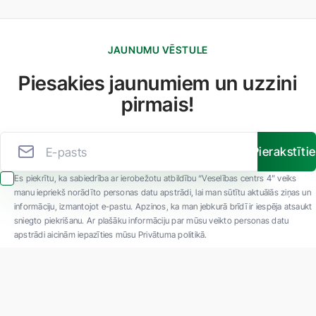
JAUNUMU VĒSTULE
Piesakies jaunumiem un uzzini
pirmais!
Pierakstīti
Es piekrītu, ka sabiedrība ar ierobežotu atbildību “Veselības centrs 4” veiks
manu iepriekš norādīto personas datu apstrādi, lai man sūtītu aktuālās ziņas un
informāciju, izmantojot e-pastu. Apzinos, ka man jebkurā brīdī ir iespēja atsaukt
sniegto piekrišanu. Ar plašāku informāciju par mūsu veikto personas datu
apstrādi aicinām iepazīties mūsu Privātuma politikā.
"SIA ''Veselības centrs 4'' ir viena no lielākajām privātajām daudzprofilu
ambulatorajām medicīnas kompānijām Latvijā ar 30 gadu pieredzi un tehnoloģiski