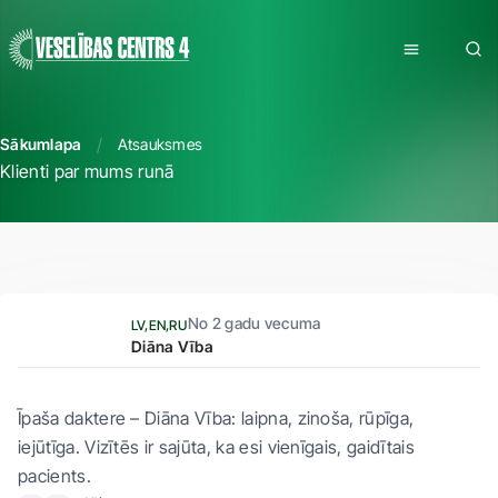
Sākumlapa
Atsauksmes
Klienti par mums runā
No 2 gadu vecuma
LV
EN
RU
Diāna Vība
Īpaša daktere – Diāna Vība: laipna, zinoša, rūpīga,
iejūtīga. Vizītēs ir sajūta, ka esi vienīgais, gaidītais
pacients.