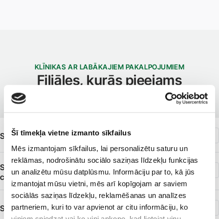
KLĪNIKAS AR LABĀKAJIEM PAKALPOJUMIEM
Filiāles, kurās pieejams
pakalpojums
Šī tīmekļa vietne izmanto sīkfailus
SIA ''Veselības centrs 4'' filiāle ''Valdlauči''
Mēs izmantojam sīkfailus, lai personalizētu saturu un
reklāmas, nodrošinātu sociālo saziņas līdzekļu funkcijas
SIA ''Veselības centrs 4'' filiāle ''Bērnu veselības
un analizētu mūsu datplūsmu. Informāciju par to, kā jūs
centrs''
izmantojat mūsu vietni, mēs arī kopīgojam ar saviem
sociālās saziņas līdzekļu, reklamēšanas un analīzes
partneriem, kuri to var apvienot ar citu informāciju, ko
SIA ''Veselības centrs 4'' filiāle ''Diagnostikas centrs''
viņiem sniedzat vai ko viņi apkopo, kad lietojat viņu