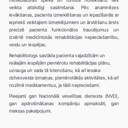
muskulatūras spēka un tonusa noteikšanu tiek
veikta atbilstīgi saslimšanai. Pēc anamnēzes
ievākšanas, pacienta izmeklēšanas un iepazīšanās ar
iepriekš veiktajiem izmeklējumiem un ārstēšanu ārsts
precizē pacienta funkcionālos traucējumus un
izvērtē medicīniskās rehabilitācijas nepieciešamību,
veidu un iespējas.
Rehabilitologs sastāda pacienta vajadzībām un
reālajām iespējām piemērotu rehabilitācijas plānu,
uzrauga un vada tā īstenošanu, kā arī iesaka
dzīvesveida izmaiņas, piemērotākās aktivitātes, kā arī
nozīmē medikamentus, ja tādi nepieciešami.
Pieejami gan Nacionālā veselības dienesta (NVD),
gan apdrošināšanas kompāniju apmaksāti, gan
maksas pakalpojumi.