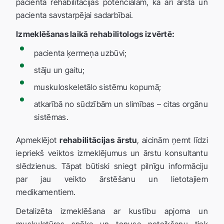
pacienta rehabilitācijas potenciālam, kā arī ārsta un
pacienta savstarpējai sadarbībai.
Izmeklēšanas laikā rehabilitologs izvērtē:
pacienta ķermeņa uzbūvi;
stāju un gaitu;
muskuloskeletālo sistēmu kopumā;
atkarībā no sūdzībām un slimības – citas orgānu
sistēmas.
Apmeklējot
rehabilitācijas ārstu
, aicinām ņemt līdzi
iepriekš veiktos izmeklējumus un ārstu konsultantu
slēdzienus. Tāpat būtiski sniegt pilnīgu informāciju
par jau veikto ārstēšanu un lietotajiem
medikamentiem.
Detalizēta izmeklēšana ar kustību apjoma un