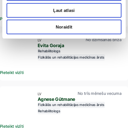
Fizikālās un rehabilitācijas medicīnas ārsts
Ļaut atlasi
Pieteikt vizīti
Noraidīt
No dzimšanas brīža
LV
Evita Goraja
Rehabilitologs
Fizikālās un rehabilitācijas medicīnas ārsts
Pieteikt vizīti
No trīs mēnešu vecuma
LV
Agnese Gūtmane
Fizikālās un rehabilitācijas medicīnas ārsts
Rehabilitologs
Pieteikt vizīti