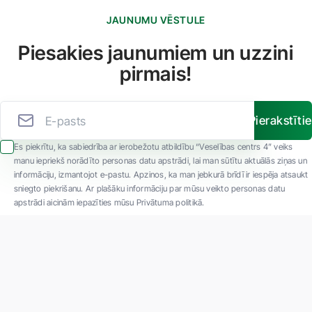
JAUNUMU VĒSTULE
Piesakies jaunumiem un uzzini
pirmais!
Pierakstīti
Es piekrītu, ka sabiedrība ar ierobežotu atbildību “Veselības centrs 4” veiks
manu iepriekš norādīto personas datu apstrādi, lai man sūtītu aktuālās ziņas un
informāciju, izmantojot e-pastu. Apzinos, ka man jebkurā brīdī ir iespēja atsaukt
sniegto piekrišanu. Ar plašāku informāciju par mūsu veikto personas datu
apstrādi aicinām iepazīties mūsu Privātuma politikā.
"SIA ''Veselības centrs 4'' ir viena no lielākajām privātajām daudzprofilu
ambulatorajām medicīnas kompānijām Latvijā ar 30 gadu pieredzi un tehnoloģiski
modernāko aprīkojumu. Galvenie darbības virzieni - daudzveidīga diagnostika, pilna
spektra ārstēšana, mūsdienīga rehabilitācija, jauna koncepta preventīvā un estētiskā