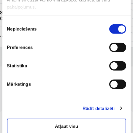
pakalpojumus.
SIA ''Veselības centrs 4'' grupas uzņēmums ''Capital
Clinic Riga''
Piekrišanas
Nepieciešams
izvēle
''Veselības centrs 4'' K. Barona iela 117
Preferences
Statistika
Mārketings
MŪSU SPECIĀLISTI
Profesionāli un kvalificēti
Rādīt detalizēti
No 2 gadu vecuma
LV
Larisa Eriksone
Atļaut visu
Rehabilitologs