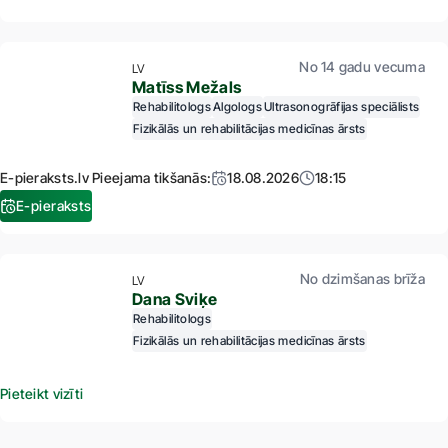
No 14 gadu vecuma
LV
Matīss Mežals
Rehabilitologs
Algologs
Ultrasonogrāfijas speciālists
Fizikālās un rehabilitācijas medicīnas ārsts
E-pieraksts.lv Pieejama tikšanās:
18.08.2026
18:15
E-pieraksts
No dzimšanas brīža
LV
Dana Sviķe
Rehabilitologs
Fizikālās un rehabilitācijas medicīnas ārsts
Pieteikt vizīti